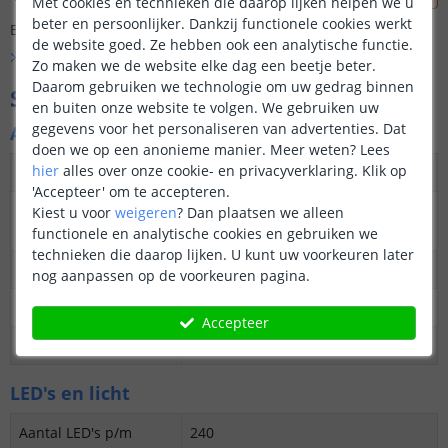
Met cookies en technieken die daarop lijken helpen we u
beter en persoonlijker. Dankzij functionele cookies werkt
Er is nog geen vraag gesteld over dit product.
de website goed. Ze hebben ook een analytische functie.
Bekijk alle
Vraag & antwoord
Zo maken we de website elke dag een beetje beter.
Daarom gebruiken we technologie om uw gedrag binnen
Specificaties
en buiten onze website te volgen. We gebruiken uw
gegevens voor het personaliseren van advertenties. Dat
Algemene kenmerken
doen we op een anonieme manier.
Meer weten?
Lees
hier
alles over onze cookie- en privacyverklaring. Klik op
Dimbaar
Ja
'Accepteer' om te accepteren.
3M plakstrip over de
Ja
Kiest u voor
weigeren
?
Dan plaatsen we alleen
gehele lengte
functionele en analytische cookies en gebruiken we
technieken die daarop lijken. U kunt uw voorkeuren later
Garantie
5 jaar
nog aanpassen op de voorkeuren pagina.
Op maat te knippen
elke 2,5 cm
Accepteer
Datasheet
Download
LED's en licht
Aantal LED's p/m
240