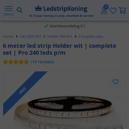
Gratis verzending vanaf € 20,- NL en BE
Menu
Al
13
jaar koning in prijs, kwaliteit & service
Klantbeoordeling 9.1
Home
HELDER WIT
Helder Wit Pro
Complete sets
Voor 23:45 uur besteld,
morgen in huis
6 meter led strip Helder wit | complete
set | Pro 240 leds p/m
(
19
reviews
)
PRO