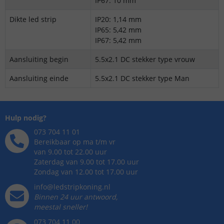
IP67: 10 mm
Dikte led strip
IP20: 1,14 mm
IP65: 5,42 mm
IP67: 5,42 mm
Aansluiting begin
5.5x2.1 DC stekker type vrouw
Aansluiting einde
5.5x2.1 DC stekker type Man
Hulp nodig?
073 704 11 01
Bereikbaar op ma t/m vr
van 9.00 tot 22.00 uur
Zaterdag van 9.00 tot 17.00 uur
Zondag van 12.00 tot 17.00 uur
info@ledstripkoning.nl
Binnen 24 uur antwoord,
meestal sneller!
073 704 11 00