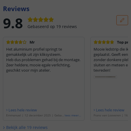
Reviews
9.8
Gebaseerd op
19
reviews
Mr
Top pr
Het aluminium profiel springt te
Mooie ledstrip die ik 
gemakkelijk uit zijn kliksysteem.
geplaatst. Geeft een fri
Heb dus problemen gehad bij de montage.
zonder donkere plekk
Zeer heldere, mooie egale verlichting,
sluiten en meteen een
geschikt voor mijn atelier.
tevreden!
Lees hele review
Lees hele review
Emmanuel
|
12 december 2025
|
Gebas
lees meer
...
Frans van Looveren
|
16 s
eerd op de
'
4 meter led strip Helder wit
|
Gebaseerd op de
'
2 mete
| complete set | Pro 240 leds p/m
'
der wit | complete set | P
Bekijk alle
19
reviews
m
'