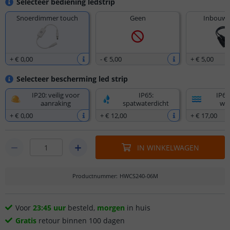
Selecteer bediening ledstrip
Snoerdimmer touch
Geen
Inbouw 
+
€ 0
,
00
-
€ 5
,
00
+
€ 5
,
00
Selecteer bescherming led strip
IP20: veilig voor
IP65:
IP67
aanraking
spatwaterdicht
wat
+
€ 0
,
00
+
€ 12
,
00
+
€ 17
,
00
IN WINKELWAGEN
Productnummer
:
HWCS240-06M
Voor
23:45 uur
besteld,
morgen
in huis
Gratis
retour binnen 100 dagen