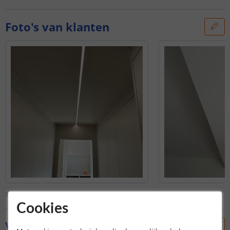
Foto's van klanten
Bekijk alle
klantfoto’s
Cookies
Vraag & antwoord