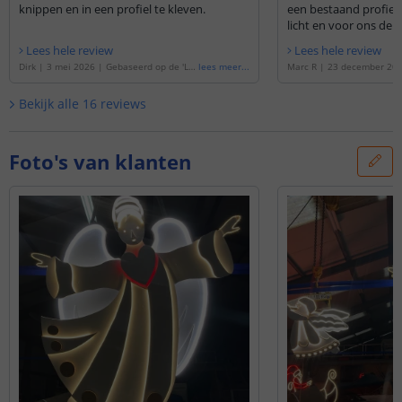
knippen en in een profiel te kleven.
een bestaand profiel 
licht en voor ons de p
Lees hele review
Lees hele review
Dirk
|
3 mei 2026
|
Gebaseerd op de
'
Le
lees meer
...
Marc R
|
23 december 20
dstrip 5 meter Helder wit | losse strip |
op de
'
Ledstrip 2 meter He
Pro 240 SMD leds p/m
'
e strip | Pro 240 SMD led
Bekijk alle
16
reviews
Foto's van klanten