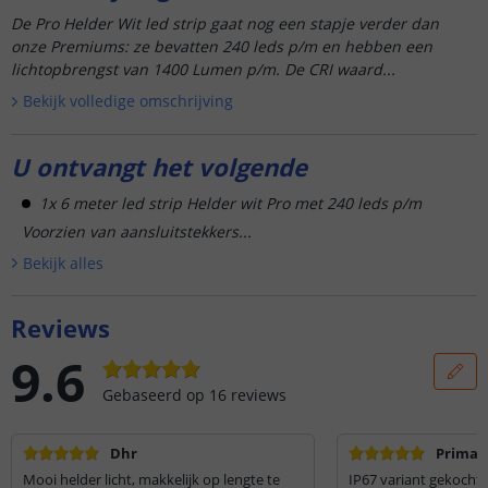
De Pro Helder Wit led strip gaat nog een stapje verder dan
onze Premiums: ze bevatten 240 leds p/m en hebben een
lichtopbrengst van 1400 Lumen p/m. De CRI waard...
Bekijk volledige omschrijving
U ontvangt het volgende
1x 6 meter led strip Helder wit Pro met 240 leds p/m
Voorzien van aansluitstekkers...
Bekijk alle
s
Reviews
9.6
Gebaseerd op
16
reviews
Dhr
Prima 
Mooi helder licht, makkelijk op lengte te
IP67 variant gekocht 