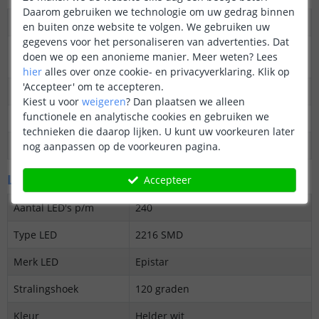
Daarom gebruiken we technologie om uw gedrag binnen
Dimbaar
Ja
en buiten onze website te volgen. We gebruiken uw
gegevens voor het personaliseren van advertenties. Dat
3M plakstrip over de
Ja
doen we op een anonieme manier.
Meer weten?
Lees
gehele lengte
hier
alles over onze cookie- en privacyverklaring. Klik op
'Accepteer' om te accepteren.
Garantie
5 jaar
Kiest u voor
weigeren
?
Dan plaatsen we alleen
functionele en analytische cookies en gebruiken we
Op maat te knippen
elke 2,5 cm
technieken die daarop lijken. U kunt uw voorkeuren later
Datasheet
Download
nog aanpassen op de voorkeuren pagina.
LED's en licht
Accepteer
Aantal LED's p/m
240
Type LED
2216 SMD
Merk LED
Epistar
Stralingshoek
120 graden
Kleur
Helder wit