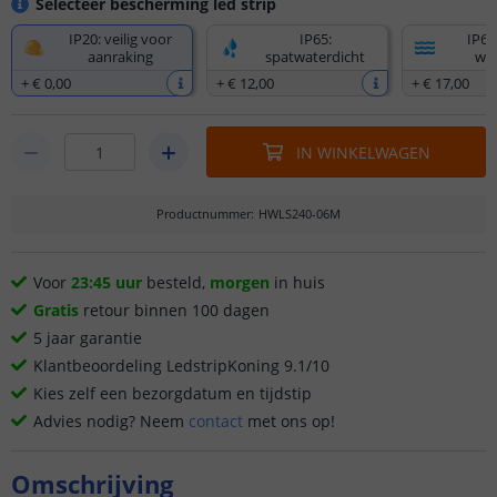
Selecteer bescherming led strip
IP20: veilig voor
IP65:
IP67
aanraking
spatwaterdicht
wat
+
€ 0
,
00
+
€ 12
,
00
+
€ 17
,
00
IN WINKELWAGEN
Productnummer
:
HWLS240-06M
Voor
23:45 uur
besteld,
morgen
in huis
Gratis
retour binnen 100 dagen
5 jaar garantie
Klantbeoordeling LedstripKoning 9.1/10
Kies zelf een bezorgdatum en tijdstip
Advies nodig? Neem
contact
met ons op!
Omschrijving