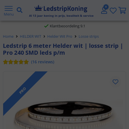
Gratis verzending vanaf € 20,- NL en BE
Menu
Al
13
jaar koning in prijs, kwaliteit & service
Klantbeoordeling 9.1
Home
HELDER WIT
Helder Wit Pro
Losse strips
Voor 23:45 uur besteld,
morgen in huis
Ledstrip 6 meter Helder wit | losse strip |
Pro 240 SMD leds p/m
(
16
reviews
)
PRO