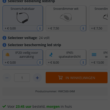
Selecteer bediening ledstrip
Snoerschakelaar
Snoerdimmer wit
Snoerdimm
+
€ 0
,
00
+
€ 7
,
50
+
€ 7
,
50
Selecteer voltage
: 24 volt
Selecteer bescherming led strip
IP20: veilig voor
IP65:
IP67
aanraking
spatwaterdicht
wat
+
€ 0
,
00
+
€ 8
,
00
+
€ 13
,
00
IN WINKELWAGEN
Productnummer
:
HWCS60-04M
Voor
23:45 uur
besteld,
morgen
in huis