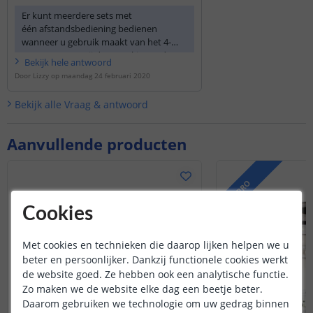
Er kunt meerdere sets met
één afstandsbediening bedienen
wanneer u gebruik maakt van het 4-
zone systeem. Bij deze set kiest u dus
Bekijk
hele
antwoord
de 4-zone afstandsbediening. Bij andere
Door
Lizzy
op
maandag 24 februari 2020
sets kiest u voor de losse draadloze
ontvanger voor 4-zone. De sets kunt u
Bekijk alle
Vraag & antwoord
op deze manier verdelen over de 4-
zones en zowel afzonderlijk als
gezamenlijk bedienen.
Aanvullende producten
PRO
Cookies
Met cookies en technieken die daarop lijken helpen we u
beter en persoonlijker. Dankzij functionele cookies werkt
de website goed. Ze hebben ook een analytische functie.
Zo maken we de website elke dag een beetje beter.
Daarom gebruiken we technologie om uw gedrag binnen