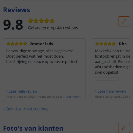
Reviews
9.8
Gebaseerd op
44
reviews
2meter leds
Dhr.
Eenvoudige montage, alles bijgeleverd.
Makkelijk aan te bre
Doet perfect wat het moet doen.
lichtopbrengst in de 
beschrijving en keuze op website perfect
aangeschaft. Even e
afstandsbediening ma
snel opgelost.
Lees hele review
Lees hele review
Yves
|
1 maart 2024
|
Gebaseerd op de
'
lees meer
...
Gerd
|
26 januari 2024
|
2 METER - 120 LEDS complete led strip s
e
'
4 METER - 240 LEDS comp
et Helder Wit
'
set Helder Wit
'
Bekijk alle
44
reviews
Foto's van klanten