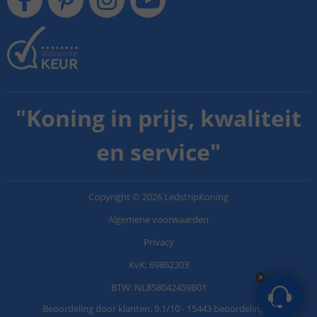
"
Koning in prijs, kwaliteit
en service
"
Copyright
©
2026
LedstripKoning
Algemene voorwaarden
Privacy
KvK: 69862303
BTW: NL858042459B01
Beoordeling door klanten:
9.1
/
10
-
15443 beoordelingen