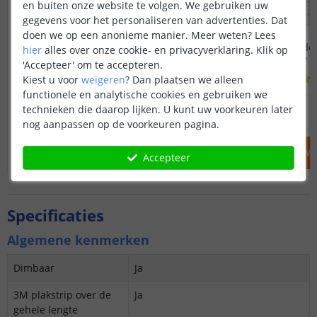
en buiten onze website te volgen. We gebruiken uw
gegevens voor het personaliseren van advertenties. Dat
doen we op een anonieme manier.
Meer weten?
Lees
4M - compleet profiel
PRO | Helder 
hier
alles over onze cookie- en privacyverklaring. Klik op
Opbouw - smal en laag
Complete se
'Accepteer' om te accepteren.
(
19
reviews
)
Kiest u voor
weigeren
?
Dan plaatsen we alleen
functionele en analytische cookies en gebruiken we
42
,
95
technieken die daarop lijken. U kunt uw voorkeuren later
OP VOORRAAD
OP VOORRAAD
nog aanpassen op de voorkeuren pagina.
IN WINKELWAGEN
IN WINKELW
Accepteer
Specificaties
Algemene kenmerken
Dimbaar
Ja
3M plakstrip over de
Ja
gehele lengte