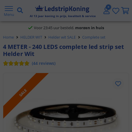
Klantbeoordeling 9.1
Menu
Al
13
jaar koning in prijs, kwaliteit & service
Voor 23:45 uur besteld,
morgen in huis
Home
HELDER WIT
Helder wit SALE
Complete set
4 METER - 240 LEDS complete led strip set
Helder Wit
(
44
reviews
)
SALE