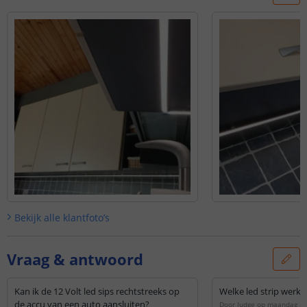
Bekijk alle
klantfoto’s
Vraag & antwoord
Kan ik de 12 Volt led sips rechtstreeks op
Welke led strip werkt
de accu van een auto aansluiten?
Door
Judge
op
maandag 28 