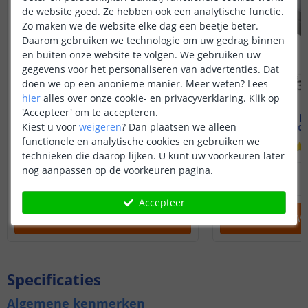
de website goed. Ze hebben ook een analytische functie.
Zo maken we de website elke dag een beetje beter.
Daarom gebruiken we technologie om uw gedrag binnen
en buiten onze website te volgen. We gebruiken uw
gegevens voor het personaliseren van advertenties. Dat
doen we op een anonieme manier.
Meer weten?
Lees
hier
alles over onze cookie- en privacyverklaring. Klik op
'Accepteer' om te accepteren.
PRO | led strip Helder wit
Led strip p
Losse strip | 1 meter
19 mm - c
Kiest u voor
weigeren
?
Dan plaatsen we alleen
functionele en analytische cookies en gebruiken we
(
16
reviews
)
technieken die daarop lijken. U kunt uw voorkeuren later
nog aanpassen op de voorkeuren pagina.
22
,
95
OP VOORRAAD
OP VOORRAAD
Accepteer
IN WINKELWAGEN
IN WINKELW
Specificaties
Algemene kenmerken