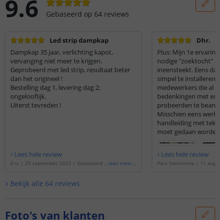
9.6
Gebaseerd op
64
reviews
Led strip dampkap
Dhr.
Dampkap 35 jaar, verlichting kapot,
Plus: Mijn 1e ervaring
vervanging niet meer te krijgen.
nodige "zoektocht" ov
Geprobeerd met led strip, resultaat beter
ineensteekt. Eens dat
dan het origineel !
simpel te installeren.
Bestelling dag 1, levering dag 2;
medewerkers die al m
ongelooflijk.
bedenkingen met en
Uiterst tevreden !
probeerden te beant
Misschien eens werk
handleiding met teken
moet gedaan worden
Lees hele review
Lees hele review
Eric
|
29 september 2025
|
Gebaseerd o
lees meer
...
Paul Vantomme
|
11 augu
p de
'
Ledstrip 1 meter Helder wit | losse
baseerd op de
'
Ledstrip 4
strip | Premium 120 SMD leds p/m
'
wit | losse strip | Premi
Bekijk alle
64
reviews
s p/m
'
Foto's van klanten