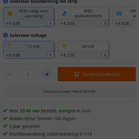
Selecteer bescherming led strip
IP20: veilig voor
IP65:
IP67
aanraking
spatwaterdicht
wat
+
€ 0
,
00
+
€ 3
,
00
+
€ 8
,
00
Selecteer voltage
12 volt
24 volt
+
€ 0
,
00
+
€ 2
,
50
IN WINKELWAGEN
Productnummer
:
HWLS120-01M
Voor
23:45 uur
besteld,
morgen
in huis
Gratis
retour binnen 100 dagen
5 jaar garantie
Klantbeoordeling LedstripKoning 9.1/10