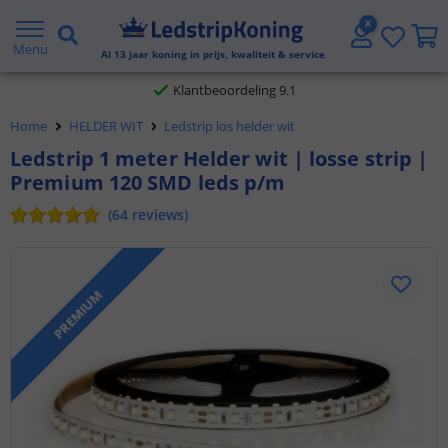
Gratis verzending vanaf € 20,- NL en BE
Menu
Al
13
jaar koning in prijs, kwaliteit & service
Klantbeoordeling 9.1
Home
HELDER WIT
Ledstrip los helder wit
Voor 23:45 uur besteld,
morgen in huis
Ledstrip 1 meter Helder wit | losse strip |
Premium 120 SMD leds p/m
(
64
reviews
)
PREMIUM