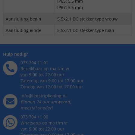
IP65: 5,5 mm
IP67: 5,5 mm
Aansluiting begin
5.5x2.1 DC stekker type vrouw
Aansluiting einde
5.5x2.1 DC stekker type man
Hulp nodig?
073 704 11 01
Bereikbaar op ma t/m vr
van 9.00 tot 22.00 uur
Zaterdag van 9.00 tot 17.00 uur
Zondag van 12.00 tot 17.00 uur
info@ledstripkoning.nl
Binnen 24 uur antwoord,
meestal sneller!
073 704 11 00
Whatsapp op ma t/m vr
van 9.00 tot 22.00 uur
Zaterdag van 9.00 tot 17.00 uur