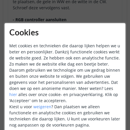
te plaatsen, de gele in WW en de witte in de CW.
Schroef deze vervolgens vast.
- RGB controller aansluiten
Cookies
Dit doet u door de zwarte ader in de opening van V+
te plaatsen, de groene in G, de rode in R en de
blauwe in B. Schroef deze vervolgens vast.
Met cookies en technieken die daarop lijken helpen we u
beter en persoonlijker. Dankzij functionele cookies werkt
- RGBW controller aansluiten
de website goed. Ze hebben ook een analytische functie.
Zo maken we de website elke dag een beetje beter.
Dit doet u door de zwarte ader in de opening van V+
Daarom gebruiken we technologie om uw gedrag binnen
te plaatsen, de groene in G, de rode in R, de blauwe
en buiten onze website te volgen. We gebruiken uw
in B en de witte in W. Schroef deze vervolgens vast.
gegevens voor het personaliseren van advertenties. Dat
doen we op een anonieme manier.
Meer weten?
Lees
- RGBWW controller aansluiten
hier
alles over onze cookie- en privacyverklaring. Klik op
'Accepteer' om te accepteren.
Dit doet u door de zwarte ader in de opening van V+
Kiest u voor
weigeren
?
Dan plaatsen we alleen
te plaatsen, de groene in G, de rode in R, de blauwe
functionele en analytische cookies en gebruiken we
in B, de witte in CW en de gele in WW. Schroef deze
technieken die daarop lijken. U kunt uw voorkeuren later
vervolgens vast.
nog aanpassen op de voorkeuren pagina.