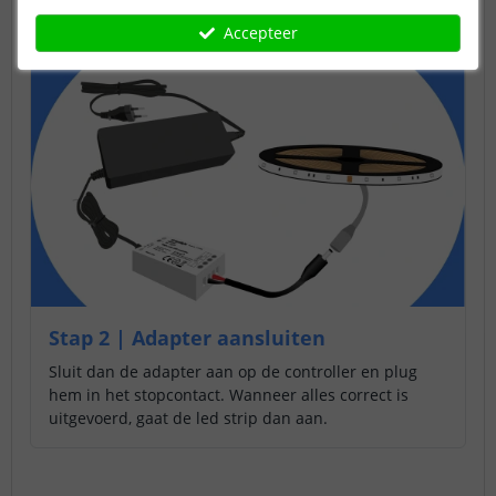
Accepteer
Stap 2 | Adapter aansluiten
Sluit dan de adapter aan op de controller en plug
hem in het stopcontact. Wanneer alles correct is
uitgevoerd, gaat de led strip dan aan.