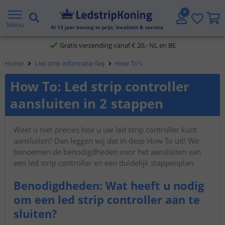
5 jaar garantie
Menu
Al
13
jaar koning in prijs, kwaliteit & service
Gratis verzending vanaf € 20,- NL en BE
Home
Led strip informatie faq
How To's
Klantbeoordeling 9.1
How To: Led strip controller
Voor 23:45 uur besteld,
morgen in huis
aansluiten in 2 stappen
Weet u niet precies hoe u uw led strip controller kunt
aansluiten? Dan leggen wij dat in deze How To uit! We
benoemen de benodigdheden voor het aansluiten van
een led strip controller en een duidelijk stappenplan.
Benodigdheden: Wat heeft u nodig
om een led strip controller aan te
sluiten?