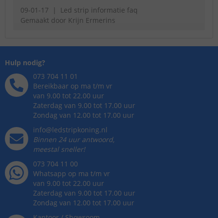
09-01-17
Led strip informatie faq
Gemaakt door
Krijn Ermerins
Hulp nodig?
073 704 11 01
Bereikbaar op ma t/m vr
van 9.00 tot 22.00 uur
Zaterdag van 9.00 tot 17.00 uur
Zondag van 12.00 tot 17.00 uur
info@ledstripkoning.nl
Binnen 24 uur antwoord,
meestal sneller!
073 704 11 00
Whatsapp op ma t/m vr
van 9.00 tot 22.00 uur
Zaterdag van 9.00 tot 17.00 uur
Zondag van 12.00 tot 17.00 uur
Kantoor / Showroom