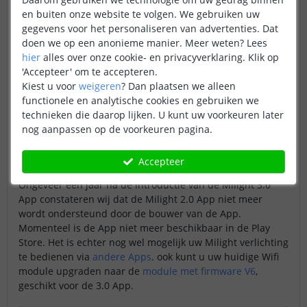
meegeleverde Engelstalige handleiding niet voor iedereen
en buiten onze website te volgen. We gebruiken uw
toereikend is. We hebben de App de laatste tijd dan ook
gegevens voor het personaliseren van advertenties. Dat
uitgebreid getest en op basis van onze ervaringen hebben
doen we op een anonieme manier.
Meer weten?
Lees
we een eigen handleiding geschreven. Onze
Milight 3.0
hier
alles over onze cookie- en privacyverklaring. Klik op
App handleiding
bevat een duidelijke omschrijving van de
'Accepteer' om te accepteren.
te ondernemen stappen, per stap hebben wij tevens
Kiest u voor
weigeren
?
Dan plaatsen we alleen
afbeeldingen toegevoegd.
functionele en analytische cookies en gebruiken we
technieken die daarop lijken. U kunt uw voorkeuren later
Komt u er met deze informatie toch niet uit, neem dan
nog aanpassen op de voorkeuren pagina.
even contact met ons op.
Milight 2.0 App
Accepteer
Ongeveer een jaar na de introductie van de Milight 3.0
App constateren wij dat de Milight 2.0 App niet meer
wordt ondersteund door de bouwer van de App.
Momenteel is de App niet meer beschikbaar in de Play
Store. Het is echter nog wel mogelijk uw Milight verlichting
te bedienen via
andere Apps
. ook kunt u uw huidige Wifi
module upgraden naar de
module met firmware V6
,
geschikt voor de 3.0 App.