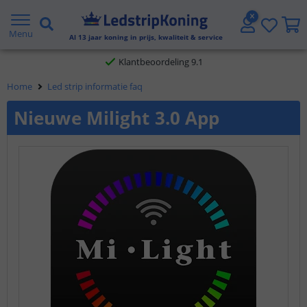
Gratis verzending vanaf € 20,- NL en BE
Menu
Al
13
jaar koning in prijs, kwaliteit & service
Klantbeoordeling 9.1
Home
Led strip informatie faq
Voor 23:45 uur besteld,
morgen in huis
Nieuwe Milight 3.0 App