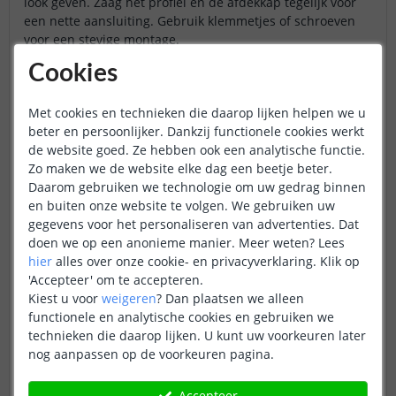
look geven. Zaag het profiel en de afdekkap tegelijk voor
een nette aansluiting. Gebruik klemmetjes of schroeven
voor een stevige montage.
Cookies
Installatie in het kort
Met cookies en technieken die daarop lijken helpen we u
Zorg dat de ondergrond vetvrij is. Bevestig het profiel met
beter en persoonlijker. Dankzij functionele cookies werkt
tape, klemmetjes of montagekit. Plak de led strip in het
de website goed. Ze hebben ook een analytische functie.
profiel, druk goed aan en voorkom knikken. Klik daarna de
Zo maken we de website elke dag een beetje beter.
afdekkap erop en plaats de eindkapjes. Sluit de led strip
Daarom gebruiken we technologie om uw gedrag binnen
aan op de adapter of dimmer en controleer of alles werkt.
en buiten onze website te volgen. We gebruiken uw
gegevens voor het personaliseren van advertenties. Dat
Wilt u
stap voor stap
zien hoe u een profiel installeert?
doen we op een anonieme manier.
Meer weten?
Lees
Bekijk dan onze
how-to over led profielen installeren
hier
alles over onze cookie- en privacyverklaring. Klik op
'Accepteer' om te accepteren.
Conclusie
Kiest u voor
weigeren
?
Dan plaatsen we alleen
functionele en analytische cookies en gebruiken we
Een
led profiel
maakt uw
led strip compleet
. Het zorgt
technieken die daarop lijken. U kunt uw voorkeuren later
voor een
mooier lichtbeeld
,
verlengt de levensduur
en
nog aanpassen op de voorkeuren pagina.
beschermt de strip
. Bovendien zorgt het voor een nette
en stijlvolle afwerking. Of u nu kiest voor subtiele
sfeerverlichting of functionele lichtlijnen: met een profiel
Accepteer