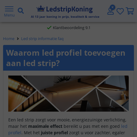
Gratis verzending vanaf € 20,- NL en BE
Menu
Al
13
jaar koning in prijs, kwaliteit & service
Klantbeoordeling 9.1
Home
Led strip informatie faq
Voor 23:45 uur besteld,
morgen in huis
Waarom led profiel toevoegen
aan led strip?
Een led strip zorgt voor mooie, energiezuinige verlichting,
maar het
maximale effect
bereikt u pas met een goed
led
profiel
. Met het
juiste profiel
zorgt u voor zachter, egaler