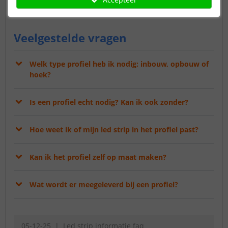
haalt u het beste uit uw led strip.
Veelgestelde vragen
Welk type profiel heb ik nodig: inbouw, opbouw of
hoek?
Is een profiel echt nodig? Kan ik ook zonder?
Hoe weet ik of mijn led strip in het profiel past?
Kan ik het profiel zelf op maat maken?
Wat wordt er meegeleverd bij een profiel?
05-12-25
Led strip informatie faq