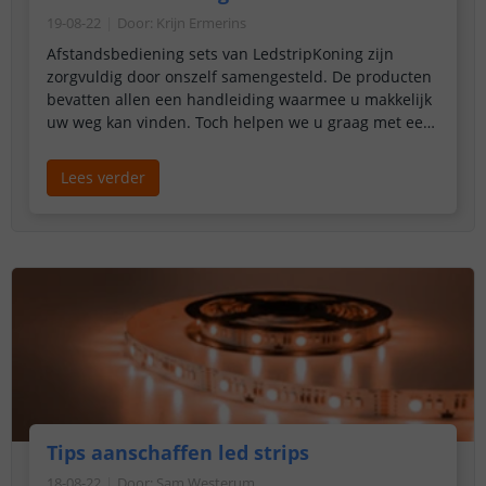
19-08-22
Door
:
Krijn Ermerins
Afstandsbediening sets van LedstripKoning zijn
zorgvuldig door onszelf samengesteld. De producten
bevatten allen een handleiding waarmee u makkelijk
uw weg kan vinden. Toch helpen we u graag met een
aantal antwoorden op veel gestelde vragen.
Lees verder
Tips aanschaffen led strips
18-08-22
Door
:
Sam Westerum