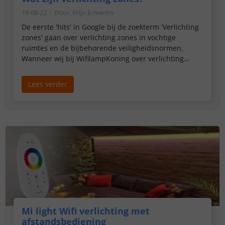
19-08-22
Door
:
Krijn Ermerins
De eerste 'hits' in Google bij de zoekterm 'Verlichting
zones' gaan over verlichting zones in vochtige
ruimtes en de bijbehorende veiligheidsnormen.
Wanneer wij bij WifilampKoning over verlichting
zones schrijven, bedoelen we daar iets heel anders
mee...
Lees verder
Mi light Wifi verlichting met
afstandsbediening