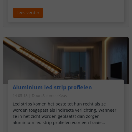
inhouden, wat de voor- en nadelen zijn en welke
keuze het best past bij uw doel. Wij vertellen u
Lees verder
bijvoorbeeld welk type het meest geschikt is wanneer
u scherpe bochten wenst te maken maar ook welke
Neon led strip u nodig heeft om het klassieke neon
effect na te bootsen.
Aluminium led strip profielen
14-05-18
Door
:
Salomee Keus
Led strips komen het beste tot hun recht als ze
worden toegepast als indirecte verlichting. Wanneer
ze in het zicht worden geplaatst dan zorgen
aluminium led strip profielen voor een fraaie
afwerking. De profielen zijn verkrijgbaar in allerlei