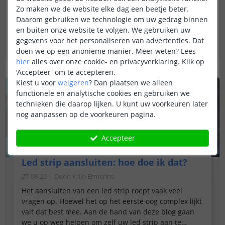
Zo maken we de website elke dag een beetje beter.
is geschikt voor uw ledstrip. In dit artikel laten we
Daarom gebruiken we technologie om uw gedrag binnen
zien hoe u de juiste voeding voor uw ledstrip kiest,
en buiten onze website te volgen. We gebruiken uw
waar u op moet letten en hoe u de maximale
Lees verder
gegevens voor het personaliseren van advertenties. Dat
belasting van uw ledstrip kunt berekenen.
doen we op een anonieme manier.
Meer weten?
Lees
hier
alles over onze cookie- en privacyverklaring. Klik op
'Accepteer' om te accepteren.
Kiest u voor
weigeren
?
Dan plaatsen we alleen
functionele en analytische cookies en gebruiken we
technieken die daarop lijken. U kunt uw voorkeuren later
nog aanpassen op de voorkeuren pagina.
Accepteer
Led strip aansluiten: hoe doe ik dat?
27-08-20
Door
:
Krijn Ermerins
Het aansluiten van een led strip roept vaak veel
vragen op. Hoewel het op het eerste oog complex lijkt
valt dat best mee. Aan de hand van deze blog gaan
we u op weg helpen om zelf uw led strip aan te