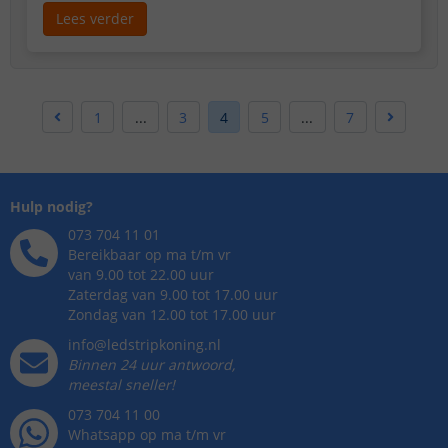
soorten en maten; van hoekmodellen tot rechte
Lees verder
modellen en van breed tot smal. Ook bieden we de
aluminium led profielen aan in langere lengtes tot
wel 4 meter. Het profiel zelf bestaat dan uit losse 1
meter profielen, maar de diffuse afdekkap die
eenvoudig op de profielen geklikt kan worden heeft
1
...
3
4
5
...
7
één aaneengesloten lengte.
Hulp nodig?
073 704 11 01
Bereikbaar op ma t/m vr
van 9.00 tot 22.00 uur
Zaterdag van 9.00 tot 17.00 uur
Zondag van 12.00 tot 17.00 uur
info@ledstripkoning.nl
Binnen 24 uur antwoord,
meestal sneller!
073 704 11 00
Whatsapp op ma t/m vr