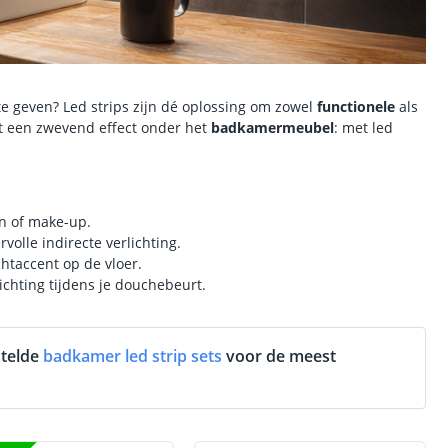
 te geven? Led strips zijn dé oplossing om zowel
functionele
als
t een zwevend effect onder het
badkamermeubel
: met led
en of make-up.
olle indirecte verlichting.
chtaccent op de vloer.
lichting tijdens je douchebeurt.
stelde
badkamer led strip sets
voor de meest