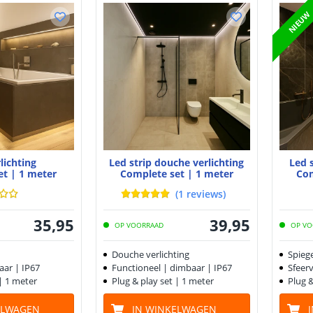
NIEUW
lichting
Led strip douche verlichting
Led s
et | 1 meter
Complete set | 1 meter
Com
(
1
reviews
)
35
,
95
39
,
95
OP VOORRAAD
OP VO
Douche verlichting
Spiege
aar | IP67
Functioneel | dimbaar | IP67
Sfeerv
 | 1 meter
Plug & play set | 1 meter
Plug &
ELWAGEN
IN WINKELWAGEN