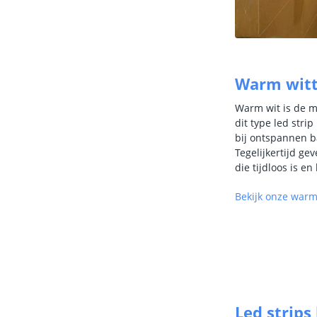
Warm witte
Warm wit is de me
dit type led stri
bij ontspannen 
Tegelijkertijd ge
die tijdloos is e
Bekijk onze warm 
Led strips