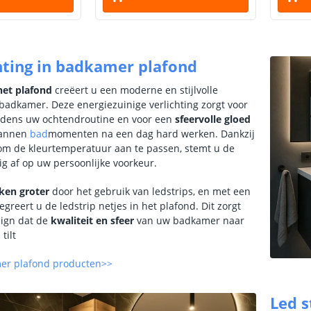
hting in badkamer plafond
 het plafond
creëert u een moderne en stijlvolle
 badkamer. Deze energiezuinige verlichting zorgt voor
jdens uw ochtendroutine en voor een
sfeervolle gloed
pannen
bad
momenten na een dag hard werken. Dankzij
om de kleurtemperatuur aan te passen, stemt u de
dig af op uw persoonlijke voorkeur.
jken groter
door het gebruik van ledstrips, en met een
egreert u de ledstrip netjes in het plafond. Dit zorgt
sign dat de
kwaliteit en sfeer
van uw badkamer naar
tilt
mer plafond producten>>
Led s