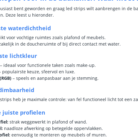
siast bent geworden en graag led strips wilt aanbrengen in de b
n. Deze leest u hieronder.
iste waterdichtheid
hikt voor vochtige ruimtes zoals plafond of meubels.
zakelijk in de doucheruimte of bij direct contact met water.
iste lichtkleur
– ideaal voor functionele taken zoals make-up.
 populairste keuze, sfeervol en luxe.
 (RGB)
– speels en aanpasbaar aan je stemming.
 dimbaarheid
trips heb je maximale controle: van fel functioneel licht tot een 
 juiste profielen
iel:
strak weggewerkt in plafond of wand.
l:
naadloze afwerking op betegelde oppervlakken.
fiel:
eenvoudig te monteren op meubels of muren.