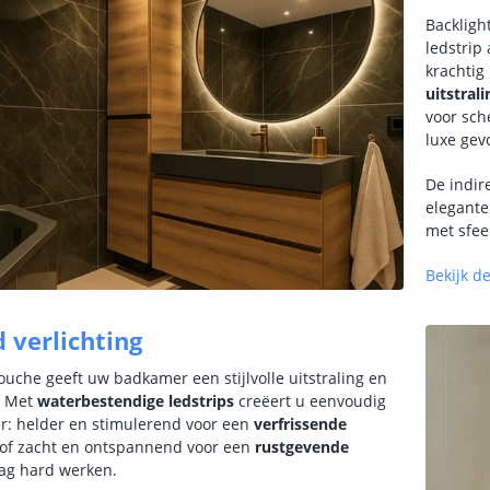
Backligh
ledstrip
krachtig
uitstrali
voor sch
luxe gev
De indir
elegante
met sfee
Bekijk d
 verlichting
ouche geeft uw badkamer een stijlvolle uitstraling en
. Met
waterbestendige ledstrips
creëert u eenvoudig
r: helder en stimulerend voor een
verfrissende
 of zacht en ontspannend voor een
rustgevende
ag hard werken.