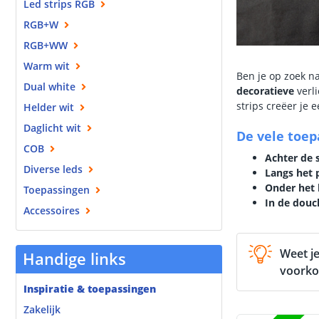
Led strips RGB
RGB+W
RGB+WW
Warm wit
Ben je op zoek 
Dual white
decoratieve
verl
strips creëer je 
Helder wit
Daglicht wit
De vele toep
COB
Achter de s
Diverse leds
Langs het 
Onder het
Toepassingen
In de douc
Accessoires
Weet je
Handige links
voorko
Inspiratie & toepassingen
Zakelijk