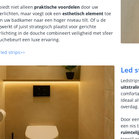
biedt niet alleen
praktische voordelen
door uw
erlichten, maar voegt ook een
esthetisch element
toe
an uw badkamer naar een hoger niveau tilt. Of u de
gwerkt of juist strategisch plaatst voor gerichte
erlichting in de douche combineert veiligheid met sfeer
uchebeurt een luxe ervaring.
led strips>>
Led s
Ledstrip
uitstrali
comfortab
Ideaal al
overdag.
Door een
een nis t
ruimteli
terwijl 