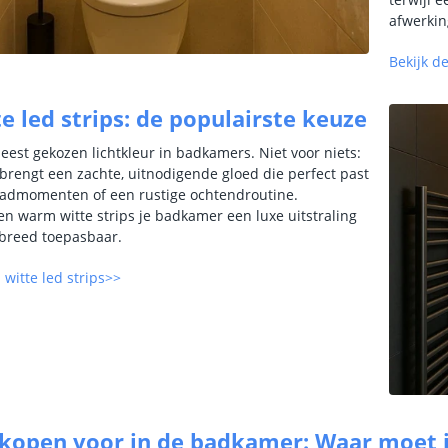
afwerkin
Bekijk de
 led strips: de populairste keuze
est gekozen lichtkleur in badkamers. Niet voor niets:
p brengt een zachte, uitnodigende gloed die perfect past
badmomenten of een rustige ochtendroutine.
ven warm witte strips je badkamer een luxe uitstraling
n breed toepasbaar.
witte led strips>>
 kopen voor in de badkamer: Waar moet i