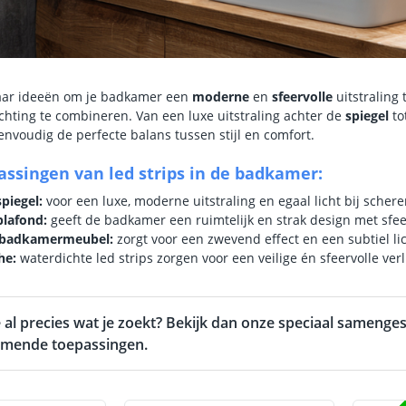
naar ideeën om je badkamer een
moderne
en
sfeervolle
uitstraling
ichting te combineren. Van een luxe uitstraling achter de
spiegel
to
eenvoudig de perfecte balans tussen stijl en comfort.
assingen van led strips in de badkamer:
piegel:
voor een luxe, moderne uitstraling en egaal licht bij scher
plafond:
geeft de badkamer een ruimtelijk en strak design met sfeerv
 badkamermeubel:
zorgt voor een zwevend effect en een subtiel li
he:
waterdichte led strips zorgen voor een veilige én sfeervolle ver
 al precies wat je zoekt? Bekijk dan onze speciaal samenge
mende toepassingen.