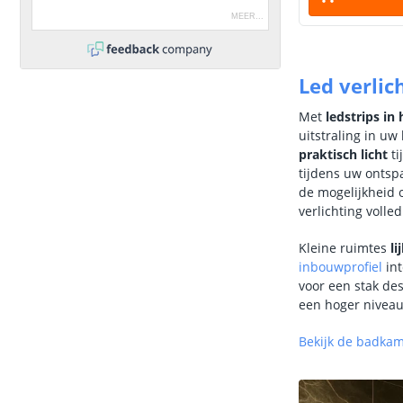
MEER
...
Led verlic
Met
ledstrips in
uitstraling in uw
praktisch licht
ti
tijdens uw onts
de mogelijkheid 
verlichting volle
Kleine ruimtes
li
inbouwprofiel
int
voor een stak de
een hoger niveau 
Bekijk de badka