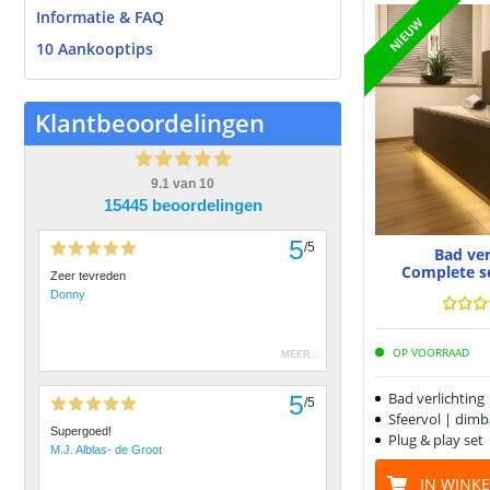
Informatie & FAQ
NIEUW
10 Aankooptips
Klantbeoordelingen
9.1
van
10
15445 beoordelingen
5
/
5
Bad ver
Complete s
Zeer tevreden
Donny
OP VOORRAAD
MEER
...
Bad verlichting
5
/
5
Sfeervol | dimb
Supergoed!
Plug & play set
M.J. Alblas- de Groot
IN WINK