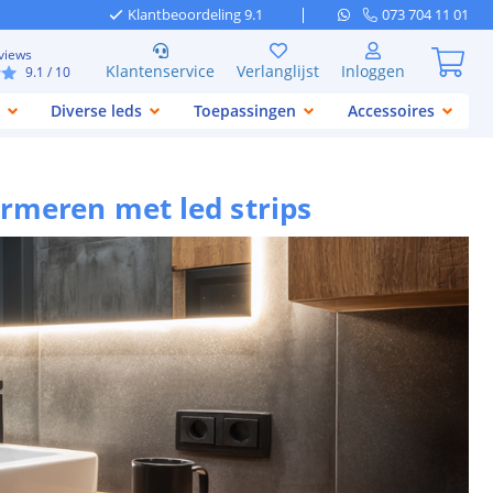
Klantbeoordeling 9.1
073 704 11 01
views
Klantenservice
Verlanglijst
Inloggen
9.1
/ 10
Diverse leds
Toepassingen
Accessoires
rmeren met led strips