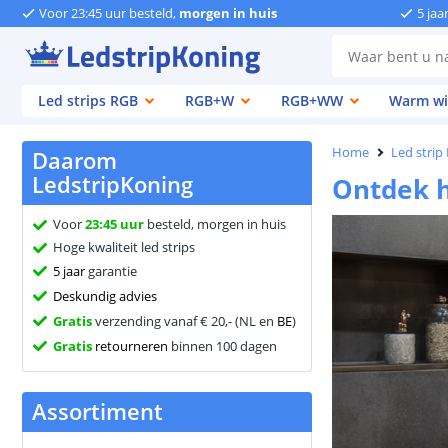
Voor 23:45 uur besteld,
morgen in huis
5 jaa
Led strips RGB
RGB+W
RGB+WW
Warm wi
Home
Led strip
Daarom
LedstripKoning
Ontdek h
Voor
23:45 uur
besteld, morgen in huis
Hoge kwaliteit led strips
5 jaar
garantie
Deskundig advies
Gratis
verzending vanaf € 20,- (NL en
BE
)
Gratis
retourneren
binnen 100 dagen
Assortiment