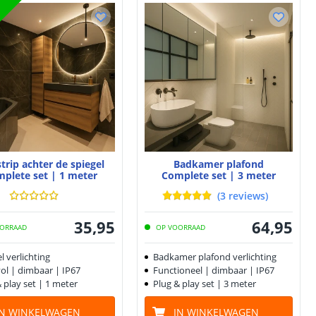
trip achter de spiegel
Badkamer plafond
plete set | 1 meter
Complete set | 3 meter
(
3
reviews
)
35
,
95
64
,
95
ORRAAD
OP VOORRAAD
l verlichting
Badkamer plafond verlichting
ol | dimbaar | IP67
Functioneel | dimbaar | IP67
 play set | 1 meter
Plug & play set | 3 meter
IN WINKELWAGEN
IN WINKELWAGEN