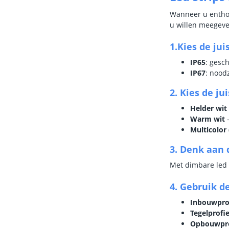
Wanneer u enthou
u willen meegeve
1.Kies de ju
IP65
: gesc
IP67
: nood
2. Kies de ju
Helder wit
Warm wit
–
Multicolor
3. Denk aan
Met dimbare led s
4. Gebruik de
Inbouwprof
Tegelprofie
Opbouwpro