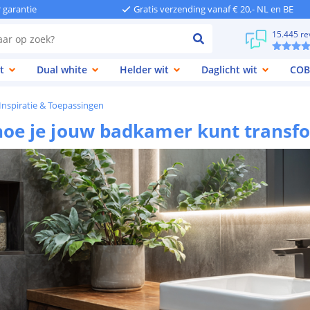
r garantie
Gratis verzending vanaf € 20,- NL en BE
15.445 re
t
Dual white
Helder wit
Daglicht wit
COB
 Inspiratie & Toepassingen
oe je jouw badkamer kunt transfo