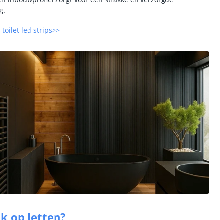
g.
 toilet led strips>>
k op letten?