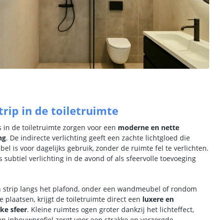
trip in de toiletruimte
s in de toiletruimte zorgen voor een
moderne en nette
ng
. De indirecte verlichting geeft een zachte lichtgloed die
el is voor dagelijks gebruik, zonder de ruimte fel te verlichten.
s subtiel verlichting in de avond of als sfeervolle toevoeging
 strip langs het plafond, onder een wandmeubel of rondom
e plaatsen, krijgt de toiletruimte direct een
luxere en
jke sfeer
. Kleine ruimtes ogen groter dankzij het lichteffect,
een inbouwprofiel zorgt voor een strakke en verzorgde