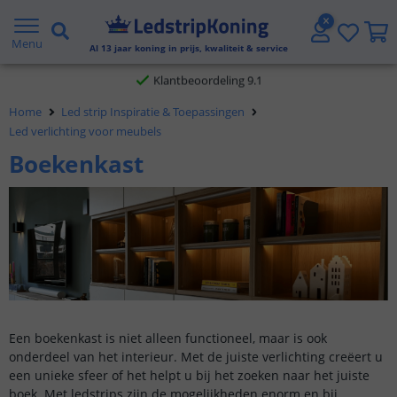
Gratis verzending vanaf € 20,- NL en BE
Menu
Al
13
jaar koning in prijs, kwaliteit & service
Klantbeoordeling 9.1
Home
Led strip Inspiratie & Toepassingen
Voor 23:45 uur besteld,
morgen in huis
Led verlichting voor meubels
Boekenkast
Een boekenkast is niet alleen functioneel, maar is ook
onderdeel van het interieur. Met de juiste verlichting creëert u
een unieke sfeer of het helpt u bij het zoeken naar het juiste
boek. Met ledstrips zijn de mogelijkheden enorm en bij