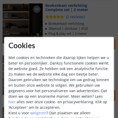
Boekenkast verlichting
Complete set | 2 meter
(
2
reviews
)
Boekenkast verlichting
Sfeervol | dimbaar | IP20
Plug & play set | 2 meter
39
,
95
Cookies
OP VOORRAAD
Boekenkast verlichting
Met cookies en technieken die daarop lijken helpen we u
Complete set | 3 meter
beter en persoonlijker. Dankzij functionele cookies werkt
(
2
reviews
)
de website goed. Ze hebben ook een analytische functie.
Zo maken we de website elke dag een beetje beter.
Boekenkast verlichting
Daarom gebruiken we technologie om uw gedrag binnen
Sfeervol | dimbaar | IP20
en buiten onze website te volgen. We gebruiken uw
Plug & play set | 3 meter
gegevens voor het personaliseren van advertenties. Dat
44
,
95
doen we op een anonieme manier.
Meer weten?
Lees
OP VOORRAAD
hier
alles over onze cookie- en privacyverklaring. Klik op
'Accepteer' om te accepteren.
Boekenkast verlichting
Kiest u voor
weigeren
?
Dan plaatsen we alleen
Complete set | 4 meter