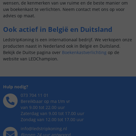
wensen, de kenmerken van uw ruime en de beste manier om
uw boekenkast te verlichten. Neem contact met ons op voor
advies op maat.
Ook actief in België en Duitsland
LedstripKoning is een internationaal bedrijf. We verkopen onze
producten naast in Nederland ook in België en Duitsland.
Bekijk de Duitse pagina over
Boekenkastverlichting
op de
website van LEDChampion.
Hulp nodig?
073 704 11 01
Bereikbaar op ma t/m vr
van 9.00 tot 22.00 uur
Zaterdag van 9.00 tot 17.00 uur
Zondag van 12.00 tot 17.00 uur
info@ledstripkoning.nl
Binnen 24 uur antwoord,