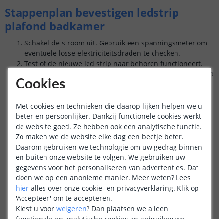
Stappenplan bevestigen ledstrip
plafond badkamer
Schakel de stroom uit. Gebruik een spanningsmeter om
eventuele losse elektriciteitsdraden te checken.
Test of de nieuwe led strip naar behoren functioneert.
Strip indien nodig de elektriciteitsdraden en sluit de strip
Cookies
aan/ sluit aan op een adapter. Check of alle leds
oplichten.
Schakel de stroom weer uit.
Met cookies en technieken die daarop lijken helpen we u
Test de bediening: sluit de dimmer aan (deze komt
beter en persoonlijker. Dankzij functionele cookies werkt
tussen de adapter en de ledstrip) en test de
de website goed. Ze hebben ook een analytische functie.
verschillende functionaliteiten.
Zo maken we de website elke dag een beetje beter.
Bepaal waar op het plafond u het
ledprofiel bevestigen
Daarom gebruiken we technologie om uw gedrag binnen
wil.
en buiten onze website te volgen. We gebruiken uw
Markeer met potlood waar de klembeugels komen te
gegevens voor het personaliseren van advertenties. Dat
hangen.
doen we op een anonieme manier.
Meer weten?
Lees
Boor gaten op de gemarkeerde plekken.
hier
alles over onze cookie- en privacyverklaring. Klik op
Kort indien nodig het ledprofiel in met een ijzerzaag.
'Accepteer' om te accepteren.
Knip de led strip op maat
met een schaar.
Kiest u voor
weigeren
?
Dan plaatsen we alleen
Bevestig de led strip
in het led profiel (m.b.v. de
functionele en analytische cookies en gebruiken we