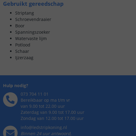
Gebruikt gereedschap
Striptang
Schroevendraaier
Boor
Spanningszoeker
Watervaste lijm
Potlood
Schaar
Ijzerzaag
Hulp nodig?
073 704 11 01
Bereikbaar op ma t/m vr
van 9.00 tot 22.00 uur
Zaterdag van 9.00 tot 17.00 uur
Zondag van 12.00 tot 17.00 uur
info@ledstripkoning.nl
Binnen 24 uur antwoord,