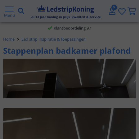
Gratis verzending vanaf € 20,- NL en BE
Menu
Al
13
jaar koning in prijs, kwaliteit & service
Klantbeoordeling 9.1
Home
Led strip Inspiratie & Toepassingen
Voor 23:45 uur besteld,
morgen in huis
Stappenplan badkamer plafond