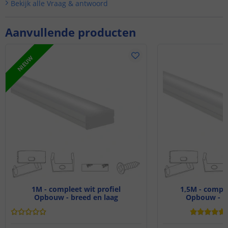
Bekijk alle
Vraag & antwoord
Aanvullende producten
NIEUW
1M - compleet wit profiel
1,5M - comple
Opbouw - breed en laag
Opbouw - br