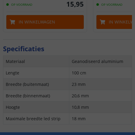
15
,
95
OP VOORRAAD
OP VOORRAAD
IN WINKELWAGEN
IN WINKELW
Specificaties
Materiaal
Geanodiseerd aluminium
Lengte
100 cm
Breedte (buitenmaat)
23 mm
Breedte (binnenmaat)
20,6 mm
Hoogte
10,8 mm
Maximale breedte led strip
18 mm