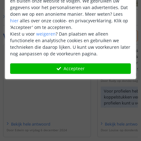
en buiten onze website te volgen. We gebruiken uw
gegevens voor het personaliseren van advertenties. Dat
doen we op een anonieme manier.
Meer weten?
Lees
Bekijk alle
klantfoto’s
hier
alles over onze cookie- en privacyverklaring. Klik op
'Accepteer' om te accepteren.
Kiest u voor
weigeren
?
Dan plaatsen we alleen
Vraag & antwoord
functionele en analytische cookies en gebruiken we
technieken die daarop lijken. U kunt uw voorkeuren later
Zijn de profielen ook in te korten?
Zijn er ook hoekstukj
nog aanpassen op de voorkeuren pagina.
led strip in een hoek
Door
Christa
op
vrijdag 6 december 2024
leggen in een volgend
De profielen zijn in te korten met een
Accepteer
Ik wil graag een led 
ijzerzaagje.
van het kookeiland 
Door
Rudy
op
donderdag 1
Voor profielen hebb
koppelstukken verkr
profielen kunt u ve
ijzerzaagje om een 
onze ledstrips heb
koppelstukken om 
Bekijk
hele
antwoord
Bekijk
hele
antwoo
graden te maken. Le
Door
Edwin
op
vrijdag 6 december 2024
Door
Louise
op
donderdag 
deze koppelstukken
de basic en premium