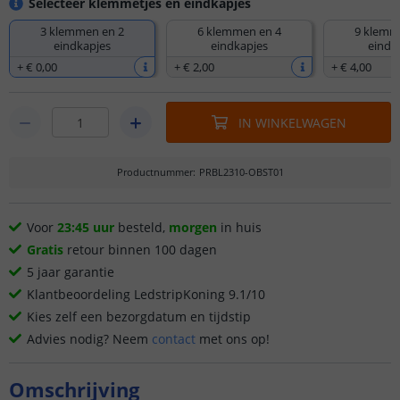
Selecteer klemmetjes en eindkapjes
3 klemmen en 2
6 klemmen en 4
9 klemm
eindkapjes
eindkapjes
eindk
+
€ 0
,
00
+
€ 2
,
00
+
€ 4
,
00
IN WINKELWAGEN
Productnummer
:
PRBL2310-OBST01
Voor
23:45 uur
besteld,
morgen
in huis
Gratis
retour binnen 100 dagen
5 jaar garantie
Klantbeoordeling LedstripKoning 9.1/10
Kies zelf een bezorgdatum en tijdstip
Advies nodig? Neem
contact
met ons op!
Omschrijving