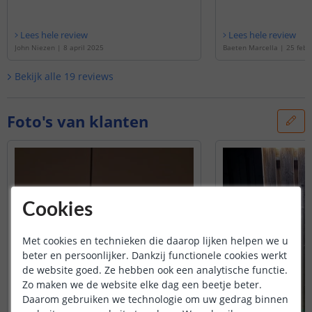
Lees hele review
Lees hele review
John Niezen
|
8 april 2025
Baeten Marcella
|
25 febr
Bekijk alle
19
reviews
Foto's van klanten
Cookies
Met cookies en technieken die daarop lijken helpen we u
beter en persoonlijker. Dankzij functionele cookies werkt
de website goed. Ze hebben ook een analytische functie.
Zo maken we de website elke dag een beetje beter.
Daarom gebruiken we technologie om uw gedrag binnen