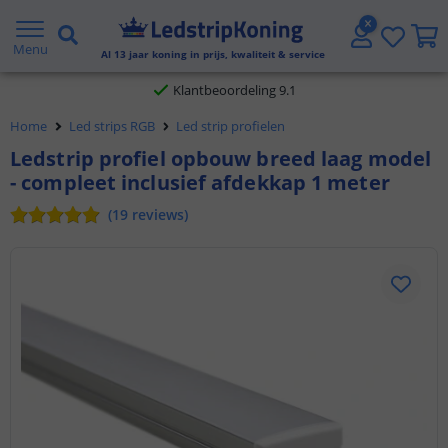
Gratis verzending vanaf € 20,- NL en BE
Menu
Al
13
jaar koning in prijs, kwaliteit & service
Klantbeoordeling 9.1
Home
Led strips RGB
Led strip profielen
Voor 23:45 uur besteld,
morgen in huis
Ledstrip profiel opbouw breed laag model
- compleet inclusief afdekkap 1 meter
(
19
reviews
)