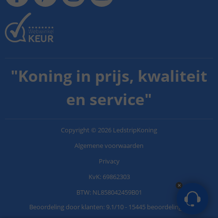
"
Koning in prijs, kwaliteit
en service
"
Copyright
©
2026
LedstripKoning
Algemene voorwaarden
Privacy
KvK: 69862303
BTW: NL858042459B01
Beoordeling door klanten:
9.1
/
10
-
15445 beoordelingen