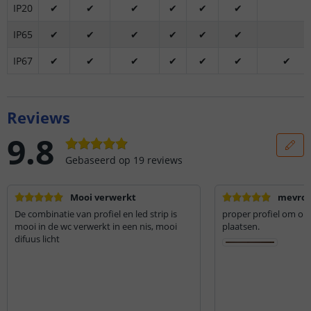
IP20
✔
✔
✔
✔
✔
✔
IP65
✔
✔
✔
✔
✔
✔
IP67
✔
✔
✔
✔
✔
✔
✔
Reviews
9.8
Gebaseerd op
19
reviews
Mooi verwerkt
mevro
De combinatie van profiel en led strip is
proper profiel om ond
mooi in de wc verwerkt in een nis, mooi
plaatsen.
difuus licht