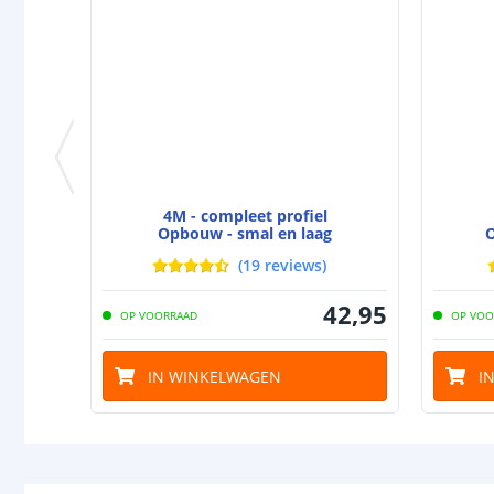
4M - compleet profiel
Opbouw - smal en laag
O
(
19
reviews
)
42
,
95
OP VOORRAAD
OP VOO
IN WINKELWAGEN
I