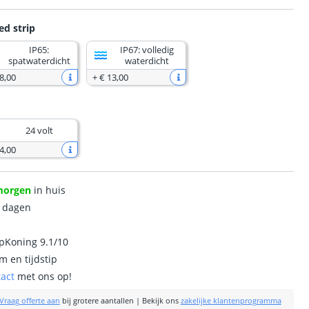
ed strip
IP65:
IP67: volledig
spatwaterdicht
waterdicht
8
,
00
+
€ 13
,
00
24 volt
4
,
00
morgen
in huis
0 dagen
ipKoning 9.1/10
m en tijdstip
tact
met ons op!
Vraag offerte aan
bij grotere aantallen
|
Bekijk ons
zakelijke klantenprogramma