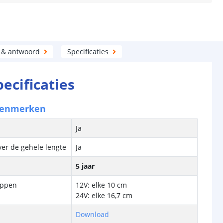
 & antwoord
Specificaties
pecificaties
kenmerken
Ja
ver de gehele lengte
Ja
5 jaar
ippen
12V: elke 10 cm
24V: elke 16,7 cm
Download