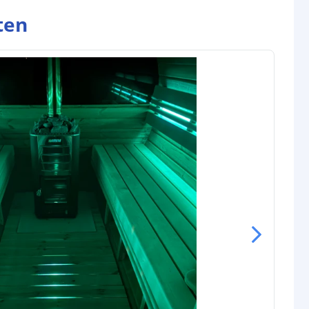
IP65: 3M VHB
ten
IP67: 3M VHB
rip
IP20: 10 mm
IP65: 12 mm
IP67: 12 mm
IP20: 1,9 mm
IP65: 5,3 mm
IP67: 5,3 mm
gin
4-pins stekker type vrouw+man
nde
4-pins stekker type vrouw