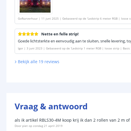
Gofkarverhuur
|
11 juni 2025
|
Gebaseerd op de
'
Ledstrip 6 meter RGB | losse s
Nette en felle strip!
Goede lichtsterkte en eenvoudig aan te sluiten, snelle levering, t
Igor
|
3 juni 2023
|
Gebaseerd op de
'
Ledstrip 1 meter RGB | losse strip | Basi
Bekijk alle
19
reviews
Vraag & antwoord
als ik artikel RBLS30-4M koop krij ik dan 2 rollen van 2 m o
Door
piet
op
zondag 21 april 2019