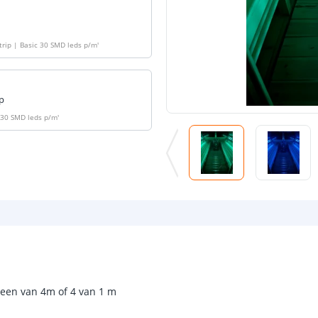
trip | Basic 30 SMD leds p/m
'
op
c 30 SMD leds p/m
'
f een van 4m of 4 van 1 m