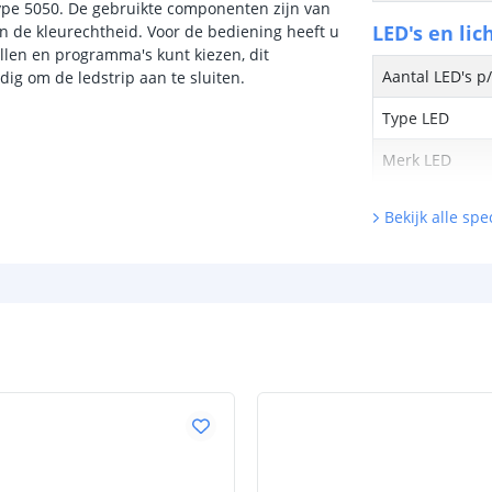
type 5050. De gebruikte componenten zijn van
LED's en lic
 en de kleurechtheid. Voor de bediening heeft u
llen en programma's kunt kiezen, dit
Aantal LED's p
ig om de ledstrip aan te sluiten.
Type LED
Merk LED
Stralingshoek
Bekijk alle spec
Kleur
Kleurtemperatu
CRI
Aantal brandu
Technische s
Lichtsterkte (