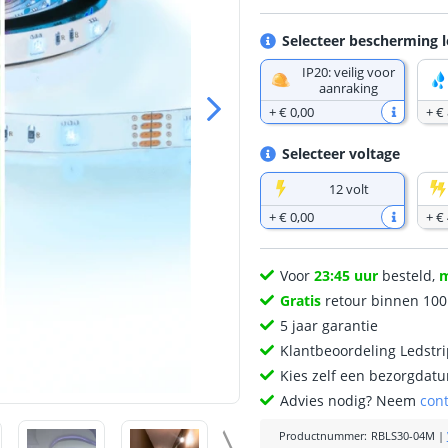
Selecteer bescherming l
IP20: veilig voor
aanraking
+
€ 0
,
00
+
€ 
Selecteer voltage
12 volt
+
€ 0
,
00
+
€ 
Voor
23:45 uur
besteld,
Gratis
retour binnen 10
5 jaar garantie
Klantbeoordeling Ledstr
Kies zelf een bezorgdatu
Advies nodig? Neem
con
Productnummer
:
RBLS30-04M
|