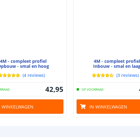
Watt - vermog
Lumen per Wa
Watt per LED
4M - compleet profiel
4M - compleet profie
Voltage (DC)
pbouw - smal en hoog
Inbouw - smal en laa
(
4
reviews
)
(
3
reviews
)
Strip eigen
42
,
95
RRAAD
OP VOORRAAD
Bescherming
Materiaal wate
N WINKELWAGEN
IN WINKELWAGEN
bescherming (I
Achtergrondkle
Plakstrip