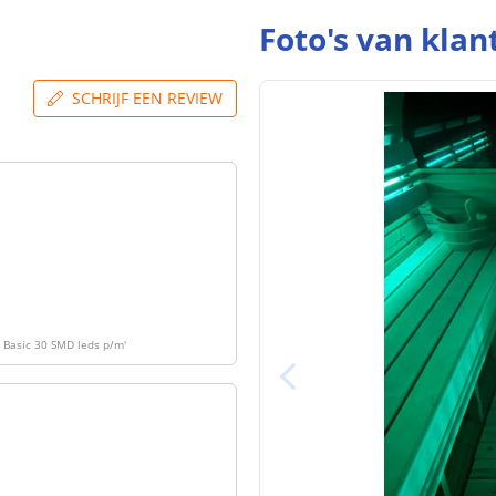
Foto's van klan
Breedte led st
SCHRIJF EEN REVIEW
Dikte led strip
Aansluiting be
Aansluiting ei
| Basic 30 SMD leds p/m
'