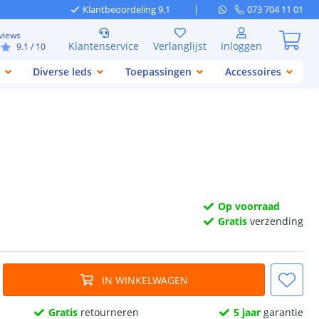
Klantbeoordeling 9.1
073 704 11 01
views
Klantenservice
Verlanglijst
Inloggen
9.1
/ 10
Diverse leds
Toepassingen
Accessoires
Op voorraad
Gratis
verzending
IN WINKELWAGEN
Gratis
retourneren
5 jaar
garantie