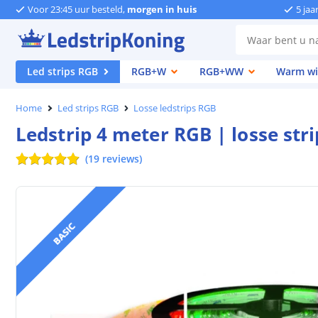
Voor 23:45 uur besteld,
morgen in huis
5 jaa
Led strips RGB
RGB+W
RGB+WW
Warm wi
Home
Led strips RGB
Losse ledstrips RGB
Ledstrip 4 meter RGB | losse str
(
19
reviews
)
BASIC