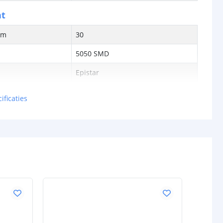
ht
/m
30
5050 SMD
Epistar
120 graden
ificaties
RGB multicolor
ur (Kelvin)
-
-
ren
50.000
pecificaties
lumen) p/m
12V: 252,3 lumen
24V: 236,5 lumen