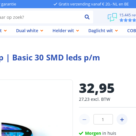
r garantie
Gratis verzending vanaf € 20,- NL en BE
15.445 re
t
Dual white
Helder wit
Daglicht wit
COB
ip | Basic 30 SMD leds p/m
32
,
95
27
,
23
excl.
BTW
Morgen
in huis