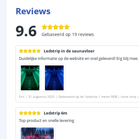
Reviews
9.6
Gebaseerd op
19
reviews
Ledstrip in de saunavloer
Duidelijke informatie op de website en snel geleverd! Erg blij mee.
Eric
|
31 augustus 2025
|
Gebaseerd op de
'
Ledstrip 1 meter RGB | losse strip 
Ledstrip 6m
Top product en snelle levering