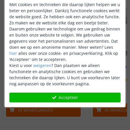
Met cookies en technieken die daarop lijken helpen we u
beter en persoonlijker. Dankzij functionele cookies werkt
de website goed. Ze hebben ook een analytische functie.
Zo maken we de website elke dag een beetje beter.
Daarom gebruiken we technologie om uw gedrag binnen
en buiten onze website te volgen. We gebruiken uw
gegevens voor het personaliseren van advertenties. Dat
doen we op een anonieme manier.
Meer weten?
Lees
hier
alles over onze cookie- en privacyverklaring. Klik op
'Accepteer' om te accepteren.
Kiest u voor
weigeren
?
Dan plaatsen we alleen
Led strip profiel breed
1M - compl
19 mm - compleet 1M
Opbouw - br
functionele en analytische cookies en gebruiken we
technieken die daarop lijken. U kunt uw voorkeuren later
(
8
reviews
)
nog aanpassen op de voorkeuren pagina.
14
,
95
OP VOORRAAD
OP VOORRAAD
Accepteer
IN WINKELWAGEN
IN WINKELW