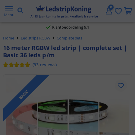
Gratis verzending vanaf € 20,- NL en BE
Menu
Al
13
jaar koning in prijs, kwaliteit & service
Klantbeoordeling 9.1
Home
Led strips RGBW
Complete sets
Voor 23:45 uur besteld,
morgen in huis
16 meter RGBW led strip | complete set |
Basic 36 leds p/m
(
93
reviews
)
BASIC