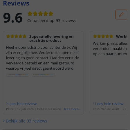
Reviews
9.6
Gebaseerd op
93
reviews
Supersnelle levering en
Werkt 
prachtig product
Werken prima, alleen
Heel mooie ledstrip voor achter de tv. Wij
verbinden maakten nie
zijn er erg blij mee. Verder ook supersnelle
op een paar punten
levering en goed contact. Hadden eerst de
verkeerde besteld en een mail gestuurd
waarop vrijwel direct geantwoord werd.
Lees hele review
Lees hele review
Petra
|
17 juli 2026
|
Gebaseerd op de
'
lees meer
...
Yoshi Van de Werff
|
25 d
7 meter RGBW led strip | complete set |
|
Gebaseerd op de
'
3 mete
Basic 36 leds p/m
'
ip | complete set | Basic 
Bekijk alle
93
reviews