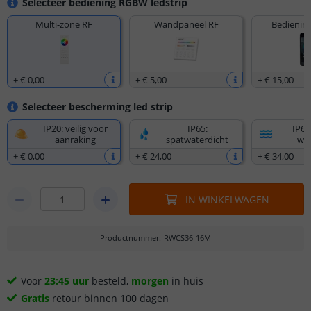
Selecteer bediening RGBW ledstrip
Multi-zone RF
Wandpaneel RF
Bediening
+
€ 0
,
00
+
€ 5
,
00
+
€ 15
,
00
Selecteer bescherming led strip
IP20: veilig voor
IP65:
IP67
aanraking
spatwaterdicht
wat
+
€ 0
,
00
+
€ 24
,
00
+
€ 34
,
00
IN WINKELWAGEN
Productnummer
:
RWCS36-16M
Voor
23:45 uur
besteld,
morgen
in huis
Gratis
retour binnen 100 dagen