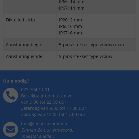
IP65: 14 mm
IP67: 14 mm
Dikte led strip
IP20: 2 mm
IP65: 6 mm
IP67: 6 mm
Aansluiting begin
5-pins stekker type vrouw+man
Aansluiting einde
5-pins stekker type vrouw
Hulp nodig?
073 704 11 01
Bereikbaar op ma t/m vr
van 9.00 tot 22.00 uur
Zaterdag van 9.00 tot 17.00 uur
Zondag van 12.00 tot 17.00 uur
info@ledstripkoning.nl
Binnen 24 uur antwoord,
meestal sneller!