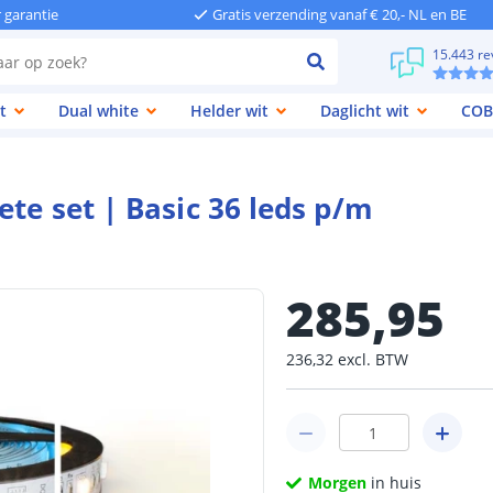
r garantie
Gratis verzending vanaf € 20,- NL en BE
15.443 re
t
Dual white
Helder wit
Daglicht wit
COB
te set | Basic 36 leds p/m
285
,
95
236
,
32
excl.
BTW
Morgen
in huis