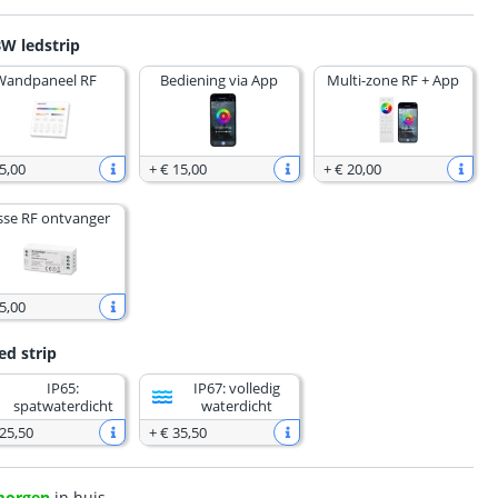
W ledstrip
Wandpaneel RF
Bediening via App
Multi-zone RF + App
5
,
00
+
€ 15
,
00
+
€ 20
,
00
sse RF ontvanger
5
,
00
ed strip
IP65:
IP67: volledig
spatwaterdicht
waterdicht
 25
,
50
+
€ 35
,
50
morgen
in huis