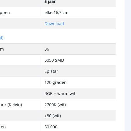
5 jaar
ippen
elke 16,7 cm
Download
ht
/m
36
5050 SMD
Epistar
120 graden
RGB + warm wit
ur (Kelvin)
2700K (wit)
±80 (wit)
ren
50.000