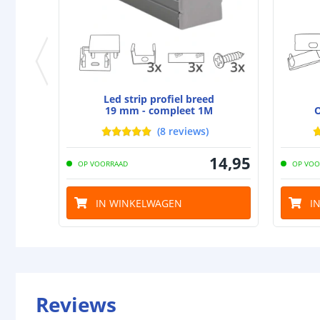
Led strip profiel breed
19 mm - compleet 1M
O
(
8
reviews
)
14
,
95
OP VOORRAAD
OP VOO
IN WINKELWAGEN
I
Reviews