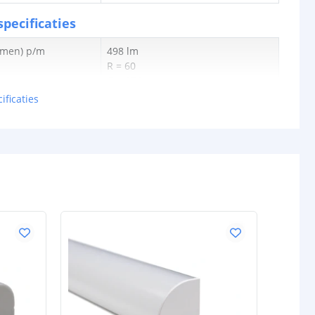
pecificaties
lumen) p/m
498 lm
R = 60
G = 156
B = 41
ificaties
W = 214
en p/m
9,9W
tt
50,26 lm
0.275W
24V
schappen
IP20, IP65 of IP67