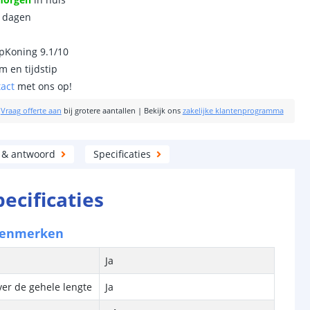
0 dagen
ipKoning 9.1/10
m en tijdstip
tact
met ons op!
|
Vraag offerte aan
bij grotere aantallen
|
Bekijk ons
zakelijke klantenprogramma
 & antwoord
Specificaties
pecificaties
kenmerken
Ja
ver de gehele lengte
Ja