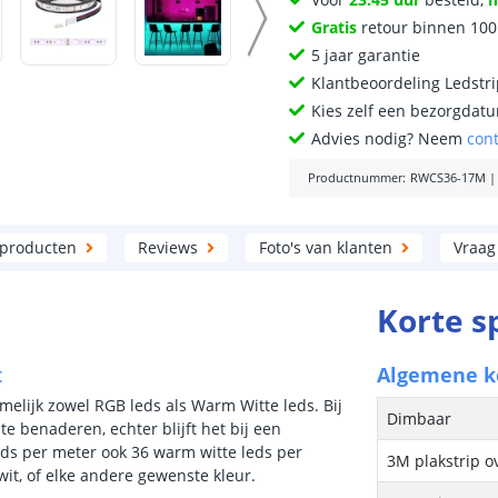
Gratis
retour binnen 10
5 jaar garantie
Klantbeoordeling Ledstr
Kies zelf een bezorgdatu
Advies nodig? Neem
con
Productnummer
:
RWCS36-17M
 producten
Reviews
Foto's van klanten
Vraag
Korte s
t
Algemene 
amelijk zowel RGB leds als Warm Witte leds. Bij
Dimbaar
te benaderen, echter blijft het bij een
ds per meter ook 36 warm witte leds per
3M plakstrip o
it, of elke andere gewenste kleur.