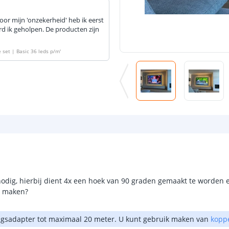
or mijn 'onzekerheid' heb ik eerst
erd ik geholpen. De producten zijn
 set | Basic 36 leds p/m
'
odig, hierbij dient 4x een hoek van 90 graden gemaakt te worden 
e maken?
ngsadapter tot maximaal 20 meter. U kunt gebruik maken van
kopp