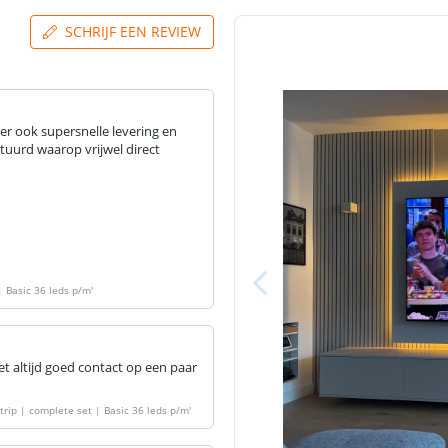
SCHRIJF EEN REVIEW
rder ook supersnelle levering en
tuurd waarop vrijwel direct
| Basic 36 leds p/m
'
t altijd goed contact op een paar
rip | complete set | Basic 36 leds p/m
'