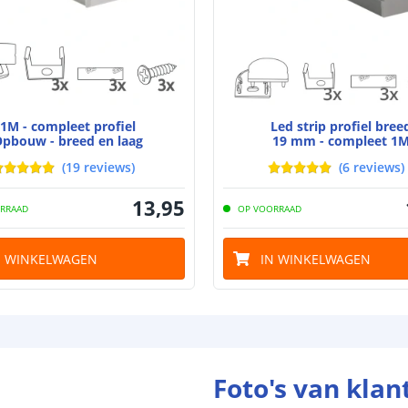
Materiaal wate
bescherming (I
Achtergrondkle
Plakstrip
1M - compleet profiel
Led strip profiel bree
pbouw - breed en laag
19 mm - compleet 1
(
19
reviews
)
(
6
reviews
)
Breedte led st
13
,
95
RRAAD
OP VOORRAAD
Dikte led strip
N WINKELWAGEN
IN WINKELWAGEN
Aansluiting be
Aansluiting ei
Foto's van klan