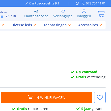
Klantbeoordeling 9.1
073 704 11 01
views
Klantenservice
Verlanglijst
Inloggen
9.1
/ 10
Diverse leds
Toepassingen
Accessoires
Op voorraad
Gratis
verzending
IN WINKELWAGEN
Gratis
retourneren
5 jaar
garantie