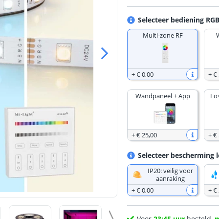
Selecteer bediening RGB
Multi-zone RF
+
€ 0
,
00
+
€ 
Wandpaneel + App
Lo
+
€ 25
,
00
+
€ 
Selecteer bescherming l
IP20: veilig voor
aanraking
+
€ 0
,
00
+
€
Voor
23:45 uur
besteld,