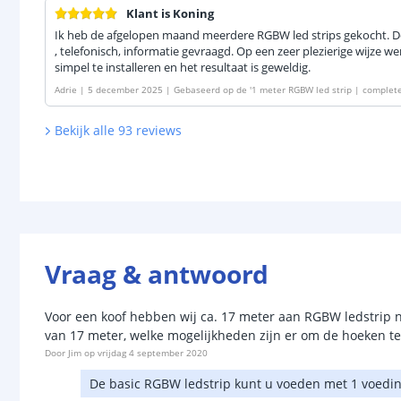
Klant is Koning
Ik heb de afgelopen maand meerdere RGBW led strips gekocht. Do
, telefonisch, informatie gevraagd. Op een zeer plezierige wijze w
simpel te installeren en het resultaat is geweldig.
Adrie
|
5 december 2025
|
Gebaseerd op de
'
1 meter RGBW led strip | complete
Bekijk alle
93
reviews
Vraag & antwoord
Voor een koof hebben wij ca. 17 meter aan RGBW ledstrip n
van 17 meter, welke mogelijkheden zijn er om de hoeken t
Door
Jim
op
vrijdag 4 september 2020
De basic RGBW ledstrip kunt u voeden met 1 voedi