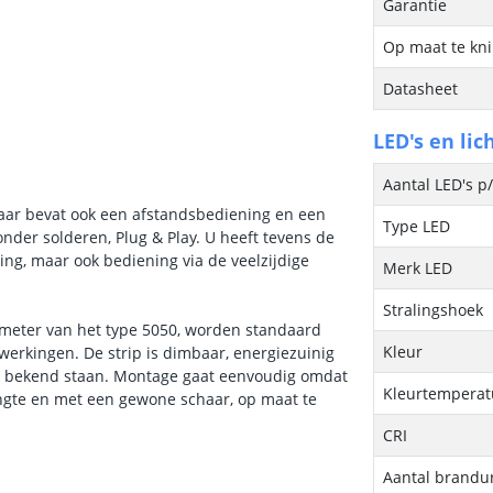
Garantie
Op maat te kn
Datasheet
LED's en lic
Aantal LED's p
maar bevat ook een afstandsbediening en een
Type LED
nder solderen, Plug & Play. U heeft tevens de
ng, maar ook bediening via de veelzijdige
Merk LED
Stralingshoek
er meter van het type 5050, worden standaard
Kleur
fwerkingen. De strip is dimbaar, energiezuinig
om bekend staan. Montage gaat eenvoudig omdat
Kleurtemperatu
lengte en met een gewone schaar, op maat te
CRI
Aantal brandu