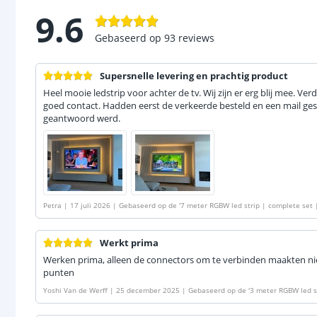
9.6
Gebaseerd op
93
reviews
Supersnelle levering en prachtig product
Heel mooie ledstrip voor achter de tv. Wij zijn er erg blij mee. Ve
goed contact. Hadden eerst de verkeerde besteld en een mail ges
geantwoord werd.
Petra
|
17 juli 2026
|
Gebaseerd op de
'
7 meter RGBW led strip | complete set 
Werkt prima
Werken prima, alleen de connectors om te verbinden maakten nie
punten
Yoshi Van de Werff
|
25 december 2025
|
Gebaseerd op de
'
3 meter RGBW led st