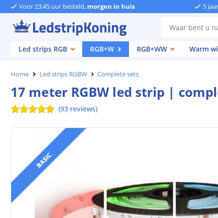
Voor 23:45 uur besteld,
morgen in huis
5 jaa
Led strips RGB
RGB+W
RGB+WW
Warm wi
Home
Led strips RGBW
Complete sets
17 meter RGBW led strip | comple
(
93
reviews
)
BASIC