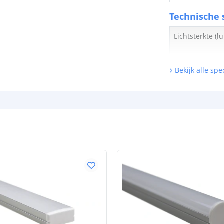
Technische s
Lichtsterkte (
Bekijk alle spec
Watt - vermog
Lumen per Wa
Watt per LED
Voltage (DC)
Strip eigen
Bescherming