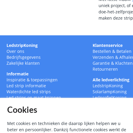
uniek project, of 
doe-het-zelfproje
maken deze strip
LedstripKoning
Klantenservice
Over ons
Bestellen
&
Betalen
Bedrijfsgegevens
Verzenden
&
Afhale
Zakelijke klanten
Garantie
&
Klachten
Retourneren
Informatie
Inspiratie & toepassingen
Alle ledverlichting
Led strip informatie
LedstripKoning
Waterdichte led strips
SolarlampKoning
Led strips op maat knippen
LedprofielKoning
Led drivers
BouwlampKoning
Cookies
Ledstrips 12 Volt
SmarthomeKoning
Ledstrips 24 Volt
Met cookies en technieken die daarop lijken helpen we u
beter en persoonlijker. Dankzij functionele cookies werkt de