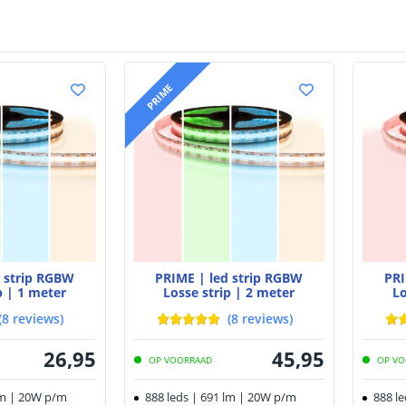
PRIME
d strip RGBW
PRIME | led strip RGBW
PRI
p | 1 meter
Losse strip | 2 meter
Lo
(
8
reviews
)
(
8
reviews
)
26
,
95
45
,
95
OP VOORRAAD
OP VO
lm | 20W p/m
888 leds | 691 lm | 20W p/m
888 l