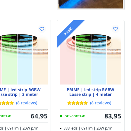
PRIME
ME | led strip RGBW
PRIME | led strip RGBW
sse strip | 3 meter
Losse strip | 4 meter
(
8
reviews
)
(
8
reviews
)
64
,
95
83
,
95
ORRAAD
OP VOORRAAD
eds | 691 lm | 20W p/m
888 leds | 691 lm | 20W p/m