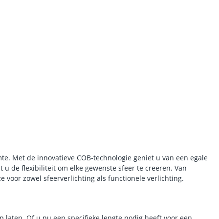
te. Met de innovatieve COB-technologie geniet u van een egale
 u de flexibiliteit om elke gewenste sfeer te creëren. Van
 voor zowel sfeerverlichting als functionele verlichting.
op laten. Of u nu een specifieke lengte nodig heeft voor een