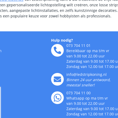
een gepersonaliseerde lichtopstelling wilt creëren, onze losse strips
cten, aangepaste lichtinstallaties, en zelfs kunstzinnige decoratie
s een populaire keuze voor zowel hobbyisten als professionals.
Hulp nodig?
073 704 11 01
n
Bereikbaar op ma t/m vr
van 9.00 tot 22.00 uur
Zaterdag van 9.00 tot 17.00 
Zondag van 12.00 tot 17.00 u
info@ledstripkoning.nl
Binnen 24 uur antwoord,
meestal sneller!
073 704 11 00
Whatsapp op ma t/m vr
van 9.00 tot 22.00 uur
Zaterdag van 9.00 tot 17.00 
Zondag van 12.00 tot 17.00 u