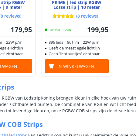
d strip RGBW
PRIME | led strip RGBW
p | 9 meter
Losse strip | 10 meter
(
8
reviews
)
(
8
reviews
)
179
,
95
199
,
95
OP VOORRAAD
lm | 22W p/m
896 leds | 861 lm | 22W p/m
gale lichtlijn
Geeft de meest egale lichtlijn
es' zichtbaar
Geen 'lichtpuntjes' zichtbaar
ELWAGEN
IN WINKELWAGEN
trips
s RGBW van LedstripKoning brengen kleur in elke hoek van uw ruim
nder zichtbare led punten. De combinatie van RGB en wit licht biedt
ten tot levendige kleuren, onze RGBW COB strips zijn de ideale keuze
W COB Strips
COB ledstrips
van LedstripKoning kunt u uw creativiteit de vrije lo