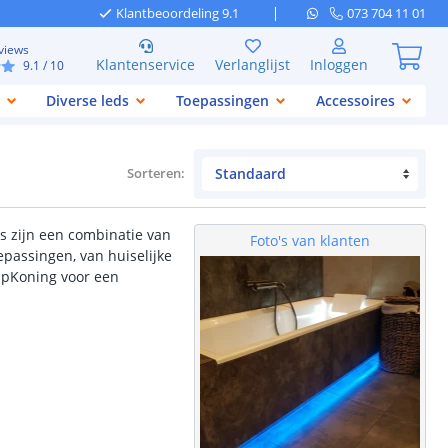
Klantbeoordeling 9.1
073 704 11 01
views
Klantenservice
Verlanglijst
Inloggen
9.1
/ 10
Diverse leds
Toepassingen
Accessoires
Sorteren
:
s zijn een combinatie van
Foto's van klanten
oepassingen, van huiselijke
ripKoning voor een