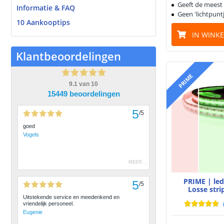
Geeft de meest e
Informatie & FAQ
Geen 'lichtpuntj
10 Aankooptips
IN WINK
Klantbeoordelingen
PRIME
9.1
van
10
15449 beoordelingen
5
/
5
goed
Vogels
MEER
...
PRIME | le
5
/
5
Losse stri
Uitstekende service en meedenkend en
vriendelijk personeel.
Eugenie