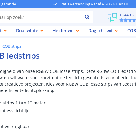
r garantie
Gratis verzending vanaf € 20,- NL en BE
15.449 re
t
Dual white
Helder wit
Daglicht wit
COB
COB strips
B ledstrips
jdigheid van onze RGBW COB losse strips. Deze RGBW COB ledstrip
w en wit wat ervoor zorgt dat de ledstrip geschikt is voor allerlei t
tot creatieve projecten. Kies voor RGBW COB losse strips van Ledst
-efficiënte lichtoplossing.
d strips 1 t/m 10 meter
otless lichtlijn
m
ht verkrijgbaar