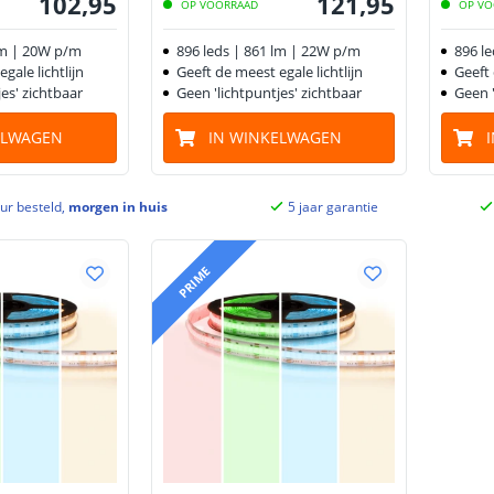
102
,
95
121
,
95
OP VOORRAAD
OP VO
lm | 20W p/m
896 leds | 861 lm | 22W p/m
896 l
gale lichtlijn
Geeft de meest egale lichtlijn
Geeft 
es' zichtbaar
Geen 'lichtpuntjes' zichtbaar
Geen '
ELWAGEN
IN WINKELWAGEN
ur besteld,
morgen in huis
5 jaar garantie
PRIME