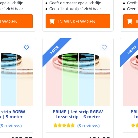
gale lichtlijn
Geeft de meest egale lichtlijn
Geeft 
es' zichtbaar
Geen 'lichtpuntjes' zichtbaar
Geen '
ELWAGEN
IN WINKELWAGEN
PRIME
PRIME
d strip RGBW
PRIME | led strip RGBW
PRI
p | 5 meter
Losse strip | 6 meter
Lo
(
8
reviews
)
(
8
reviews
)