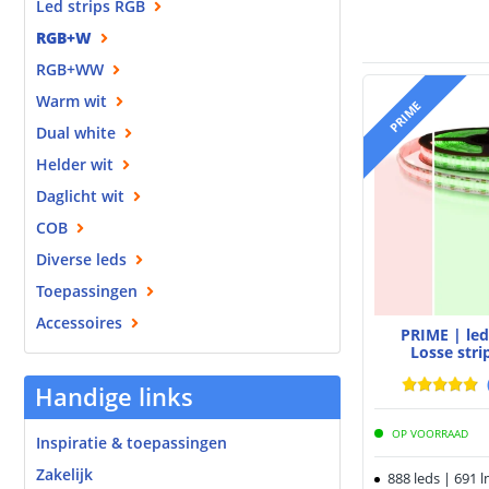
Led strips RGB
RGB+W
RGB+WW
Warm wit
PRIME
Dual white
Helder wit
Daglicht wit
COB
Diverse leds
Toepassingen
Accessoires
PRIME | le
Losse stri
Handige links
OP VOORRAAD
Inspiratie & toepassingen
Zakelijk
888 leds | 691 