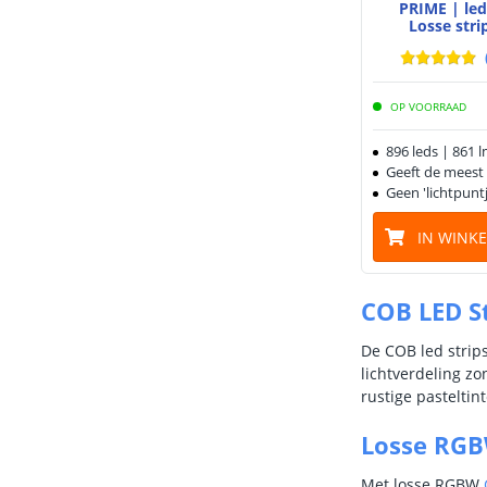
PRIME | le
Losse stri
OP VOORRAAD
896 leds | 861 
Geeft de meest e
Geen 'lichtpuntj
IN WINK
COB LED S
De COB led strip
lichtverdeling zo
rustige pasteltin
Losse RGB
Met losse RGBW