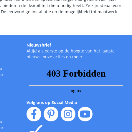
 bieden u de flexibiliteit die u nodig heeft. Ze zijn ideaal voor
s. De eenvoudige installatie en de mogelijkheid tot maatwerk
Nieuwsbrief
Altijd als eerste op de hoogte van het laatste
nieuws, onze acties en meer.
uur
ur
Volg ons op Social Media
uur
ur