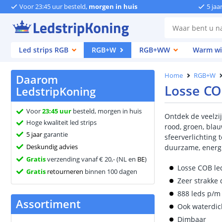
Voor 23:45 uur besteld,
morgen in huis
5 jaa
Led strips RGB
RGB+W
RGB+WW
Warm wi
Home
RGB+W
Daarom
Losse CO
LedstripKoning
Voor
23:45 uur
besteld, morgen in huis
Ontdek de veelzi
Hoge kwaliteit led strips
rood, groen, blau
5 jaar
garantie
sfeerverlichting 
Deskundig advies
duurzame, energie
Gratis
verzending vanaf € 20,- (NL en
BE
)
Losse COB le
Gratis
retourneren
binnen 100 dagen
Zeer strakke d
888 leds p/
Assortiment
Ook waterdic
Dimbaar