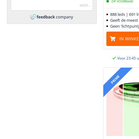
OP VOORRAAD
MEER
...
888 leds | 691 
Geeft de meest e
Geen 'lichtpuntj
IN WINK
Voor 23:45 u
PRIME