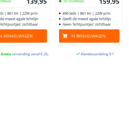
139
,
95
159
,
95
ORRAAD
OP VOORRAAD
eds | 861 lm | 22W p/m
896 leds | 861 lm | 22W p/m
de meest egale lichtlijn
Geeft de meest egale lichtlijn
lichtpuntjes' zichtbaar
Geen 'lichtpuntjes' zichtbaar
IN WINKELWAGEN
IN WINKELWAGEN
Gratis
verzending vanaf € 20,-
Klantbeoordeling 9.1