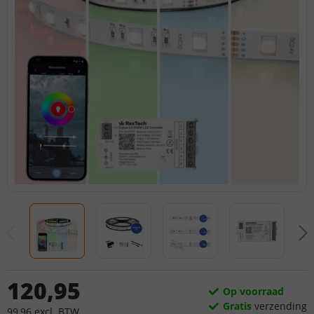
120
,
95
Op voorraad
Gratis
verzending
99
,
96
excl.
BTW