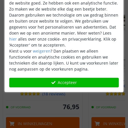
de website goed. Ze hebben ook een analytische functie.
Zo maken we de website elke dag een beetje beter.
Daarom gebruiken we technologie om uw gedrag binnen
en buiten onze website te volgen. We gebruiken uw
gegevens voor het personaliseren van advertenties. Dat
doen we op een anonieme manier.
Meer weten?
Lees
hier
alles over onze cookie- en privacyverklaring. Klik op
'Accepteer' om te accepteren.
Kiest u voor
weigeren
?
Dan plaatsen we alleen
functionele en analytische cookies en gebruiken we
technieken die daarop lijken. U kunt uw voorkeuren later
nog aanpassen op de voorkeuren pagina.
6 meter ledstrip Wit
6 meter D
Accepteer
Zigbee - complete set
Zigbee - c
(
18
reviews
)
76
,
95
OP VOORRAAD
OP VOORRAAD
IN WINKELWAGEN
IN WINKELW