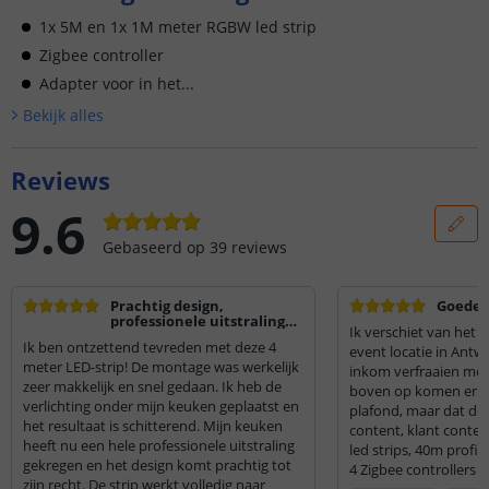
1x 5M en 1x 1M meter RGBW led strip
Zigbee controller
Adapter voor in het...
Bekijk alle
s
Reviews
9.6
Gebaseerd op
39
reviews
Prachtig design,
Goede l
professionele uitstraling
Ik verschiet van het r
en zeer makkelijke
Ik ben ontzettend tevreden met deze 4
montage!
event locatie in Antw
meter LED-strip! De montage was werkelijk
inkom verfraaien met 
zeer makkelijk en snel gedaan. Ik heb de
boven op komen er n
verlichting onder mijn keuken geplaatst en
plafond, maar dat doet
het resultaat is schitterend. Mijn keuken
content, klant conten
heeft nu een hele professionele uitstraling
led strips, 40m profi
gekregen en het design komt prachtig tot
4 Zigbee controllers g
zijn recht. De strip werkt volledig naar