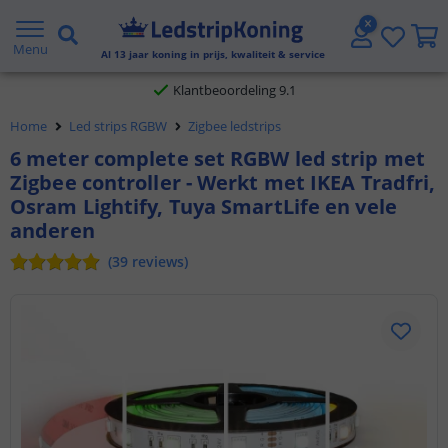
Gratis verzending vanaf € 20,- NL en BE
Menu
Al
13
jaar koning in prijs, kwaliteit & service
Klantbeoordeling 9.1
Home
Led strips RGBW
Zigbee ledstrips
Voor 23:45 uur besteld,
morgen in huis
6 meter complete set RGBW led strip met
Zigbee controller - Werkt met IKEA Tradfri,
Osram Lightify, Tuya SmartLife en vele
anderen
(
39
reviews
)