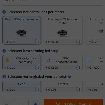
Selecteer het aantal leds per meter
Basic - 36 leds per meter
Premium - 72 leds per
Pro strip - 
meter
met
+
€ 0
,
00
+
€ 45
,
00
+
€ 60
,
00
Selecteer bescherming led strip
IP20: veilig voor
IP65:
IP67
aanraking
spatwaterdicht
wat
+
€ 0
,
00
+
€ 12
,
00
+
€ 17
,
00
Selecteer verlengkabel voor de ledstrip
Geen
1 meter
2,5 m
+
€ 0
,
00
+
€ 3
,
95
+
€ 7
,
95
IN WINKELWAGEN