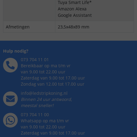
Tuya Smart Life*
Amazon Alexa
Google Assistant
Afmetingen
23,5x48x89 mm
Hulp nodig?
073 704 11 01
Bereikbaar op ma t/m vr
van 9.00 tot 22.00 uur
Zaterdag van 9.00 tot 17.00 uur
Zondag van 12.00 tot 17.00 uur
info@ledstripkoning.nl
Binnen 24 uur antwoord,
meestal sneller!
073 704 11 00
Whatsapp op ma t/m vr
van 9.00 tot 22.00 uur
Zaterdag van 9.00 tot 17.00 uur