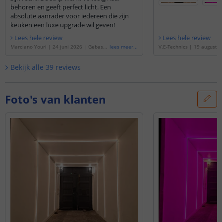
behoren en geeft perfect licht. Een
absolute aanrader voor iedereen die zijn
keuken een luxe upgrade wil geven!
Lees hele review
Lees hele review
Marciano Youri
|
24 juni 2026
|
Gebasee
lees meer
...
V.E-Technics
|
19 augustu
rd op de
'
4 meter complete set RGBW led
eerd op de
'
40 meter comp
strip met Zigbee controller - Werkt met I
led strip met Zigbee contr
Bekijk alle
39
reviews
KEA Tradfri, Osram Lightify, Tuya SmartLif
et IKEA Tradfri, Osram Ligh
e en vele anderen
'
tLife en vele anderen
'
Foto's van klanten