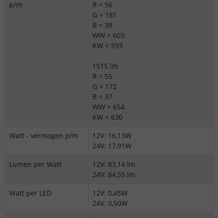
p/m
R = 56
G = 181
B = 39
WW = 603
KW = 593
1515 lm
R = 55
G = 172
B = 37
WW = 654
KW = 630
Watt - vermogen p/m
12V: 16,13W
24V: 17,91W
Lumen per Watt
12V: 83,14 lm
24V: 84,59 lm
Watt per LED
12V: 0,45W
24V: 0,50W