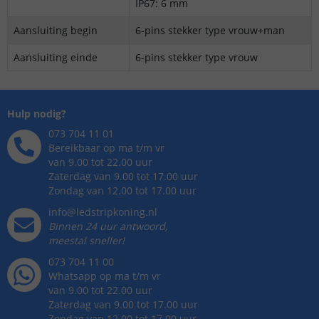
IP67: 6 mm
Aansluiting begin
6-pins stekker type vrouw+man
Aansluiting einde
6-pins stekker type vrouw
Hulp nodig?
073 704 11 01
Bereikbaar op ma t/m vr
van 9.00 tot 22.00 uur
Zaterdag van 9.00 tot 17.00 uur
Zondag van 12.00 tot 17.00 uur
info@ledstripkoning.nl
Binnen 24 uur antwoord,
meestal sneller!
073 704 11 00
Whatsapp op ma t/m vr
van 9.00 tot 22.00 uur
Zaterdag van 9.00 tot 17.00 uur
Zondag van 12.00 tot 17.00 uur