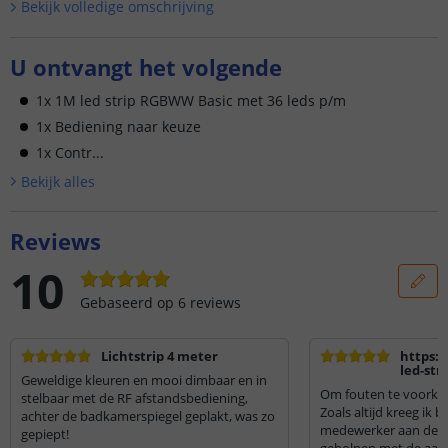
Bekijk volledige omschrijving
U ontvangt het volgende
1x 1M led strip RGBWW Basic met 36 leds p/m
1x Bediening naar keuze
1x Contr...
Bekijk alle
s
Reviews
10
Gebaseerd op
6
reviews
Lichtstrip 4 meter
https:
led-str
Geweldige kleuren en mooi dimbaar en in
rgbww/
Om fouten te voorko
stelbaar met de RF afstandsbediening,
strip-b
Zoals altijd kreeg ik 
achter de badkamerspiegel geplakt, was zo
medewerker aan de lij
gepiept!