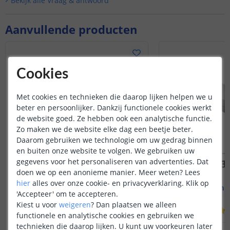
Bekijk alle
Vraag & antwoord
Aanvullende producten
Cookies
Met cookies en technieken die daarop lijken helpen we u
beter en persoonlijker. Dankzij functionele cookies werkt
de website goed. Ze hebben ook een analytische functie.
Zo maken we de website elke dag een beetje beter.
Daarom gebruiken we technologie om uw gedrag binnen
en buiten onze website te volgen. We gebruiken uw
gegevens voor het personaliseren van advertenties. Dat
doen we op een anonieme manier.
Meer weten?
Lees
hier
alles over onze cookie- en privacyverklaring. Klik op
Led strip profiel breed
1M - compl
'Accepteer' om te accepteren.
19 mm - compleet 1M
Opbouw - br
Kiest u voor
weigeren
?
Dan plaatsen we alleen
(
8
reviews
)
functionele en analytische cookies en gebruiken we
technieken die daarop lijken. U kunt uw voorkeuren later