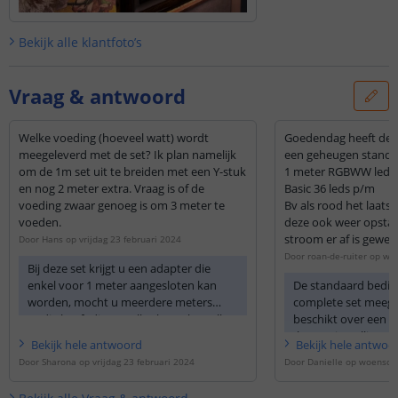
Bekijk alle
klantfoto’s
Vraag & antwoord
Welke voeding (hoeveel watt) wordt
Goedendag heeft de volgende strip ook
meegeleverd met de set? Ik plan namelijk
een geheugen stand?
om de 1m set uit te breiden met een Y-stuk
1 meter RGBWW led st
en nog 2 meter extra. Vraag is of de
Basic 36 leds p/m
voeding zwaar genoeg is om 3 meter te
Bv als rood het laats
voeden.
deze ook weer opstar
stroom er af is gewee
Door
Hans
op
vrijdag 23 februari 2024
Door
roan-de-ruiter
op
woe
Bij deze set krijgt u een adapter die
Mvg Roan de Ruiter
enkel voor 1 meter aangesloten kan
De standaard bedien
worden, mocht u meerdere meters
complete set meeg
nodig heeft dient u alles los te bestellen
beschikt over een 
met een zwaardere adapter.
(laatste instelling
Bekijk
hele
antwoord
Bekijk
hele
antwoo
Door
Sharona
op
vrijdag 23 februari 2024
Door
Danielle
op
woensda