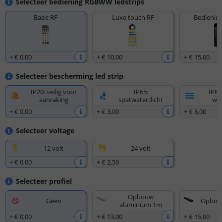
Selecteer bediening RGBWW ledstrips
Basic RF
Luxe touch RF
Bediening
+
€ 0
,
00
+
€ 10
,
00
+
€ 15
,
00
Selecteer bescherming led strip
IP20: veilig voor
IP65:
IP67
aanraking
spatwaterdicht
wat
+
€ 0
,
00
+
€ 3
,
00
+
€ 8
,
00
Selecteer voltage
12 volt
24 volt
+
€ 0
,
00
+
€ 2
,
50
Selecteer profiel
Opbouw
Geen
Opbou
aluminium 1m
+
€ 0
,
00
+
€ 13
,
00
+
€ 15
,
00