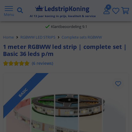
Gratis verzending vanaf € 20,- NL en BE
Menu
Al
13
jaar koning in prijs, kwaliteit & service
Klantbeoordeling 9.1
Voor 23:45 uur besteld,
morgen in huis
Home
RGBWW LED STRIPS
Complete sets RGBWW
1 meter RGBWW led strip | complete set |
Basic 36 leds p/m
(
6
reviews
)
BASIC