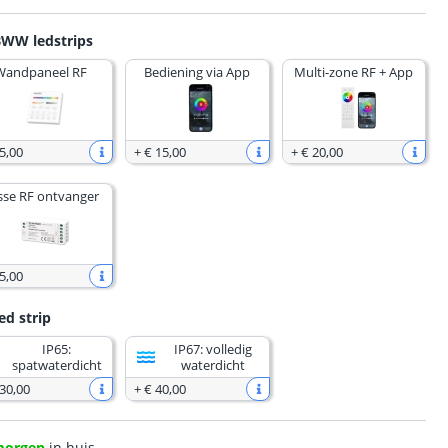
BWW ledstrips
Wandpaneel RF
Bediening via App
Multi-zone RF + App
5
,
00
+
€ 15
,
00
+
€ 20
,
00
sse RF ontvanger
5
,
00
ed strip
IP65:
IP67: volledig
spatwaterdicht
waterdicht
 30
,
00
+
€ 40
,
00
morgen
in huis