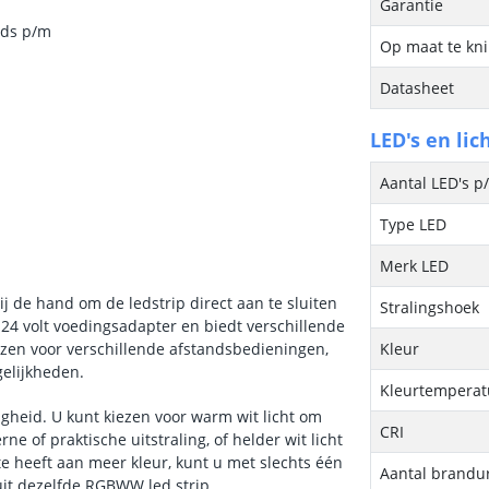
Garantie
eds p/m
Op maat te kn
Datasheet
LED's en lic
Aantal LED's p
Type LED
Merk LED
j de hand om de ledstrip direct aan te sluiten
Stralingshoek
 24 volt voedingsadapter en biedt verschillende
ezen voor verschillende afstandsbedieningen,
Kleur
gelijkheden.
Kleurtemperatu
gheid. U kunt kiezen voor warm wit licht om
CRI
ne of praktische uitstraling, of helder wit licht
te heeft aan meer kleur, kunt u met slechts één
Aantal brandu
uit dezelfde RGBWW led strip.