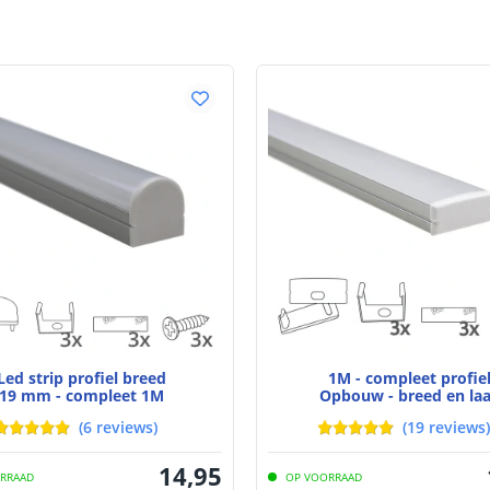
Materiaal wate
bescherming (I
Achtergrondkle
Plakstrip
Breedte led st
Dikte led strip
Aansluiting be
Led strip profiel breed
1M - compleet profie
19 mm - compleet 1M
Opbouw - breed en la
Aansluiting ei
(
6
reviews
)
(
19
reviews
)
14
,
95
RRAAD
OP VOORRAAD