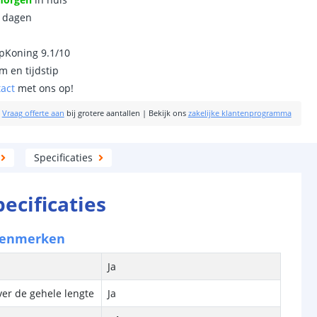
0 dagen
ipKoning 9.1/10
m en tijdstip
tact
met ons op!
|
Vraag offerte aan
bij grotere aantallen
|
Bekijk ons
zakelijke klantenprogramma
Specificaties
pecificaties
kenmerken
Ja
ver de gehele lengte
Ja