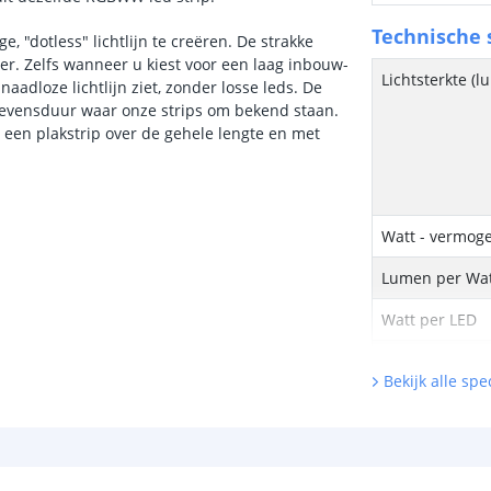
Technische s
"dotless" lichtlijn te creëren. De strakke
ter. Zelfs wanneer u kiest voor een laag inbouw-
Lichtsterkte (
aadloze lichtlijn ziet, zonder losse leds. De
e levensduur waar onze strips om bekend staan.
 een plakstrip over de gehele lengte en met
Watt - vermog
Lumen per Wa
Watt per LED
Voltage (DC)
Bekijk alle spec
Strip eigen
Bescherming