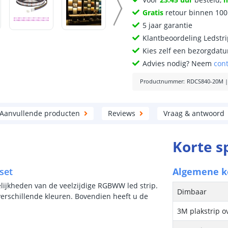
Gratis
retour binnen 10
5 jaar garantie
Klantbeoordeling Ledstr
Kies zelf een bezorgdatu
Advies nodig? Neem
con
Productnummer
:
RDCS840-20M
Aanvullende producten
Reviews
Vraag & antwoord
Korte s
set
Algemene 
lijkheden van de veelzijdige RGBWW led strip.
Dimbaar
 verschillende kleuren. Bovendien heeft u de
3M plakstrip o