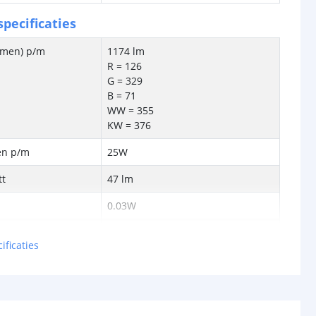
pecificaties
lumen) p/m
1174 lm
R = 126
G = 329
B = 71
WW = 355
KW = 376
en p/m
25W
tt
47 lm
0.03W
24V
ificaties
schappen
IP20, IP65 of IP67