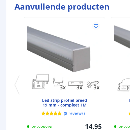
Aanvullende producten
Led strip profiel breed
19 mm - compleet 1M
(
8
reviews
)
14
,
95
OP VOORRAAD
OP VOO