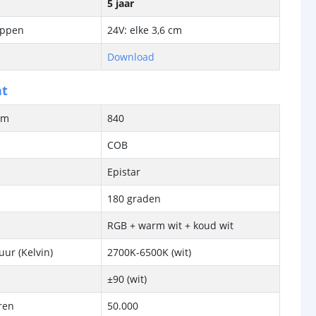
5 jaar
ippen
24V: elke 3,6 cm
Download
ht
/m
840
COB
Epistar
180 graden
RGB + warm wit + koud wit
ur (Kelvin)
2700K-6500K (wit)
±90 (wit)
ren
50.000