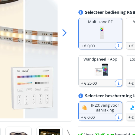
Selecteer bediening RG
Multi-zone RF
+
€ 0
,
00
+
€ 
Wandpaneel + App
Lo
+
€ 25
,
00
+
€ 
Selecteer bescherming l
IP20: veilig voor
aanraking
+
€ 0
,
00
+
€
Voor
23:45 uur
besteld,