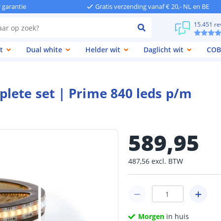
r garantie
Gratis verzending vanaf € 20,- NL en BE
15.451 re
t
Dual white
Helder wit
Daglicht wit
COB
lete set | Prime 840 leds p/m
589
,
95
487
,
56
excl.
BTW
Morgen
in huis