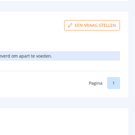
EEN VRAAG STELLEN
leverd om apart te voeden.
Pagina
1