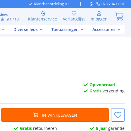
Klantbeoordeling 9.1
073 704 11 01
views
Klantenservice
Verlanglijst
Inloggen
9.1
/ 10
Diverse leds
Toepassingen
Accessoires
Op voorraad
Gratis
verzending
IN WINKELWAGEN
Gratis
retourneren
5 jaar
garantie