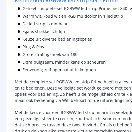
Kenmerken RGBWW led strip set - Prime
Geheel complete set RGBWW led strip Prime met 840 l
Warm wit, koud wit en RGB multicolor in 1 led strip
De led strip is dimbaar
Egale, strakke lichtlijn
Keuze uit diverse bedieningsopties
Plug & Play
Grote stralingshoek van 180°
Extra buigzaam, minder kans op scheuren
Eenvoudig zelf op maat af te knippen
Met de complete set RGBWW led strip Prime heeft u alles bi
en te bedienen. Deze volledige set wordt geleverd met een
opties voor bediening. Zo heeft u de mogelijkheid om te ki
maar ook bediening via Wifi behoort tot de uitbreidingsmo
Met de keuze voor een RGBWW led strip omarmt u veelzijdi
een gezellige sfeer te creëren, koud wit licht voor een moder
dat zich precies tussen deze twee bevindt. En als u behoef
druk op de knop elke gewenste kleur tevoorschijn toveren 