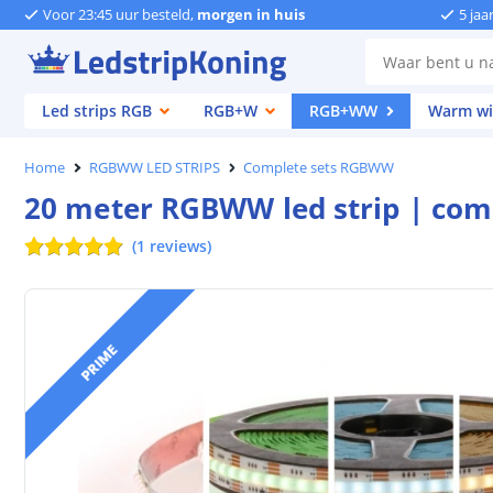
Voor 23:45 uur besteld,
morgen in huis
5 jaa
Led strips RGB
RGB+W
RGB+WW
Warm wi
Home
RGBWW LED STRIPS
Complete sets RGBWW
20 meter RGBWW led strip | comp
(
1
reviews
)
PRIME