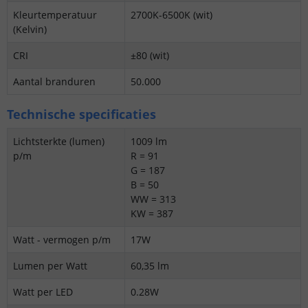
Kleurtemperatuur
2700K-6500K (wit)
(Kelvin)
CRI
±80 (wit)
Aantal branduren
50.000
Technische specificaties
Lichtsterkte (lumen)
1009 lm
p/m
R = 91
G = 187
B = 50
WW = 313
KW = 387
Watt - vermogen p/m
17W
Lumen per Watt
60,35 lm
Watt per LED
0.28W