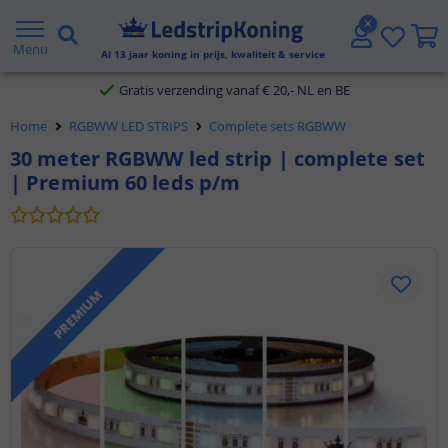
5 jaar garantie
Menu
Al
13
jaar koning in prijs, kwaliteit & service
Gratis verzending vanaf € 20,- NL en BE
Home
RGBWW LED STRIPS
Complete sets RGBWW
Klantbeoordeling 9.1
30 meter RGBWW led strip | complete set
| Premium 60 leds p/m
Voor 23:45 uur besteld,
morgen in huis
PREMIUM