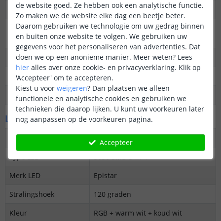
de website goed. Ze hebben ook een analytische functie.
Dimbaar
Ja
Zo maken we de website elke dag een beetje beter.
Daarom gebruiken we technologie om uw gedrag binnen
3M plakstrip over de
Ja
en buiten onze website te volgen. We gebruiken uw
gehele lengte
gegevens voor het personaliseren van advertenties. Dat
doen we op een anonieme manier.
Meer weten?
Lees
Garantie
5 jaar
hier
alles over onze cookie- en privacyverklaring. Klik op
Op maat te knippen
Elke 10 cm
'Accepteer' om te accepteren.
Kiest u voor
weigeren
?
Dan plaatsen we alleen
Datasheet
Download
functionele en analytische cookies en gebruiken we
technieken die daarop lijken. U kunt uw voorkeuren later
LED's en licht
nog aanpassen op de voorkeuren pagina.
Aantal LED's p/m
60
Accepteer
Type LED
5050 SMD 5-in-1
Merk LED
Epistar
Stralingshoek
120 graden
Kleur
RGB + warm wit + koud wit