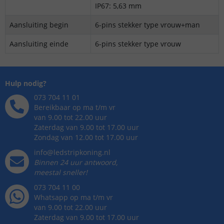
IP67: 5,63 mm
Aansluiting begin
6-pins stekker type vrouw+man
Aansluiting einde
6-pins stekker type vrouw
Hulp nodig?
073 704 11 01
Bereikbaar op ma t/m vr
van 9.00 tot 22.00 uur
Zaterdag van 9.00 tot 17.00 uur
Zondag van 12.00 tot 17.00 uur
info@ledstripkoning.nl
Binnen 24 uur antwoord,
meestal sneller!
073 704 11 00
Whatsapp op ma t/m vr
van 9.00 tot 22.00 uur
Zaterdag van 9.00 tot 17.00 uur