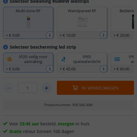
Selecteer bediening RGBWW ledstrips
Multi-zone RF
Wandpaneel RF
Bediening
+
€ 0
,
00
+
€ 10
,
00
+
€ 20
,
00
Selecteer bescherming led strip
IP20: veilig voor
IP65:
IP67
aanraking
spatwaterdicht
wat
+
€ 0
,
00
+
€ 45
,
00
+
€ 60
,
00
IN WINKELWAGEN
Productnummer
:
RDCS60-30M
Voor
23:45 uur
besteld,
morgen
in huis
Gratis
retour binnen 100 dagen