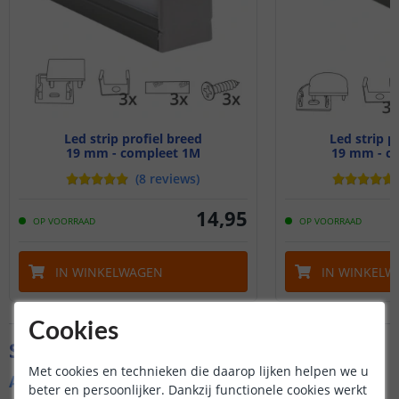
Led strip profiel breed
Led strip p
19 mm - compleet 1M
19 mm - c
(
8
reviews
)
14
,
95
OP VOORRAAD
OP VOORRAAD
IN WINKELWAGEN
IN WINKELW
Cookies
Specificaties
Met cookies en technieken die daarop lijken helpen we u
Algemene kenmerken
beter en persoonlijker. Dankzij functionele cookies werkt