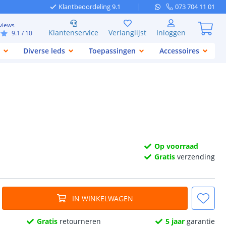
Klantbeoordeling 9.1
073 704 11 01
views
Klantenservice
Verlanglijst
Inloggen
9.1
/ 10
Diverse leds
Toepassingen
Accessoires
Op voorraad
Gratis
verzending
IN WINKELWAGEN
Gratis
retourneren
5 jaar
garantie