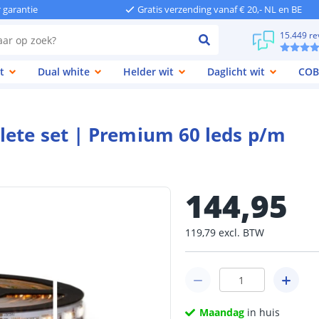
r garantie
Gratis verzending vanaf € 20,- NL en BE
15.449 re
t
Dual white
Helder wit
Daglicht wit
COB
lete set | Premium 60 leds p/m
144
,
95
119
,
79
excl.
BTW
Maandag
in huis