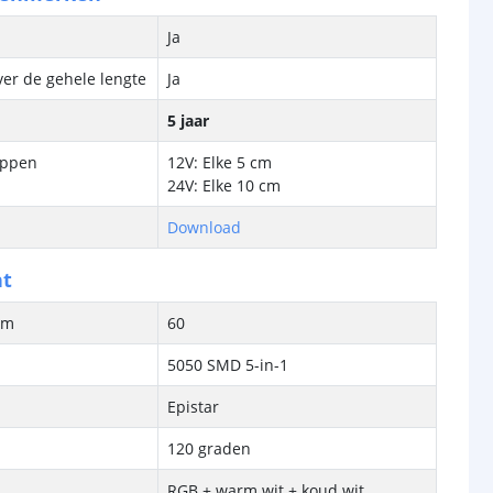
Ja
ver de gehele lengte
Ja
5 jaar
ippen
12V: Elke 5 cm
24V: Elke 10 cm
Download
ht
/m
60
5050 SMD 5-in-1
Epistar
120 graden
RGB + warm wit + koud wit