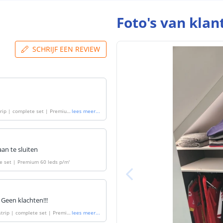
Breedte led st
Foto's van klan
SCHRIJF EEN REVIEW
Dikte led strip
Aansluiting be
rip | complete set | Premium
lees meer
...
Aansluiting ei
an te sluiten
e set | Premium 60 leds p/m
'
 Geen klachten!!!
trip | complete set | Premiu
lees meer
...