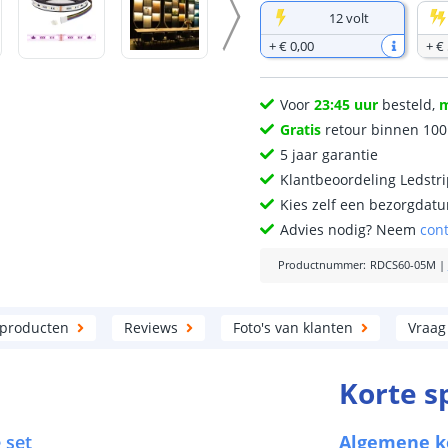
12 volt
+
€ 0
,
00
+
€ 
Voor
23:45 uur
besteld,
Gratis
retour binnen 10
5 jaar garantie
Klantbeoordeling Ledstr
Kies zelf een bezorgdatu
Advies nodig? Neem
con
Productnummer
:
RDCS60-05M
|
 producten
Reviews
Foto's van klanten
Vraag
Korte s
 set
Algemene 