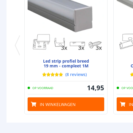
Led strip profiel breed
19 mm - compleet 1M
O
(
8
reviews
)
14
,
95
OP VOORRAAD
OP VOO
IN WINKELWAGEN
I