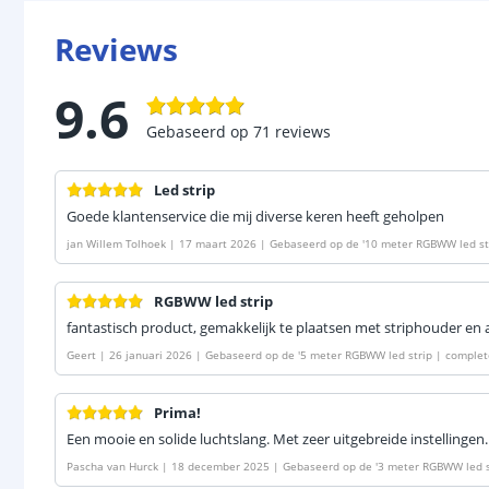
Reviews
9.6
Gebaseerd op
71
reviews
Led strip
Goede klantenservice die mij diverse keren heeft geholpen
jan Willem Tolhoek
|
17 maart 2026
|
Gebaseerd op de
'
10 meter RGBWW led st
60 leds p/m
'
RGBWW led strip
fantastisch product, gemakkelijk te plaatsen met striphouder en a
Geert
|
26 januari 2026
|
Gebaseerd op de
'
5 meter RGBWW led strip | complet
Prima!
Een mooie en solide luchtslang. Met zeer uitgebreide instellingen.
Pascha van Hurck
|
18 december 2025
|
Gebaseerd op de
'
3 meter RGBWW led s
m 60 leds p/m
'