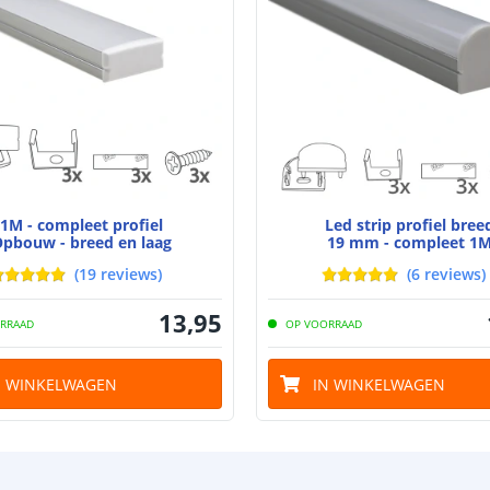
Watt - vermog
Lumen per Wa
Watt per LED
Voltage (DC)
1M - compleet profiel
Led strip profiel bree
Strip eigen
pbouw - breed en laag
19 mm - compleet 1
(
19
reviews
)
(
6
reviews
)
Bescherming
13
,
95
RRAAD
OP VOORRAAD
Materiaal wate
bescherming (I
N WINKELWAGEN
IN WINKELWAGEN
Achtergrondkle
Plakstrip