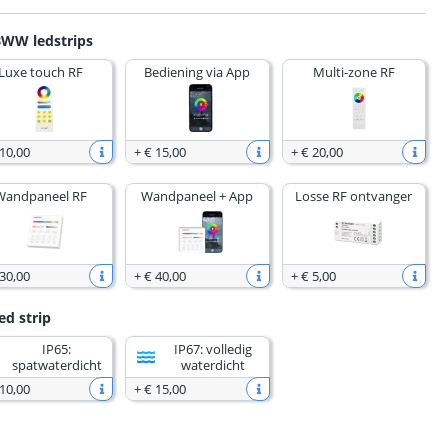
BWW ledstrips
Luxe touch RF
Bediening via App
Multi-zone RF
 10
,
00
+
€ 15
,
00
+
€ 20
,
00
Wandpaneel RF
Wandpaneel + App
Losse RF ontvanger
 30
,
00
+
€ 40
,
00
+
€ 5
,
00
ed strip
IP65:
IP67: volledig
spatwaterdicht
waterdicht
 10
,
00
+
€ 15
,
00