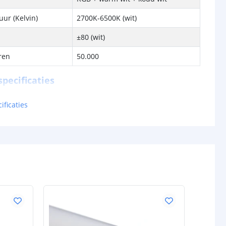
ur (Kelvin)
2700K-6500K (wit)
±80 (wit)
ren
50.000
pecificaties
lumen) p/m
12V: 937 lm
ificaties
R = 106
G = 217
B = 52
WW = 259
KW = 335
24V: 1009 lm
R = 91
G = 187
B = 50
WW = 313