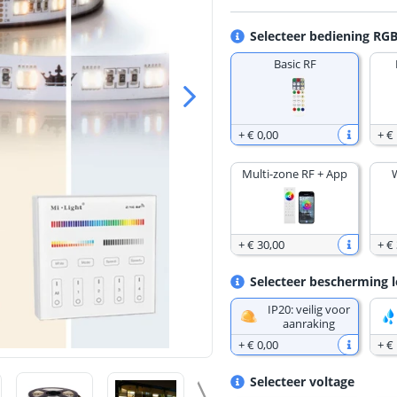
Selecteer bediening RG
Basic RF
+
€ 0
,
00
+
€
Multi-zone RF + App
+
€ 30
,
00
+
€
Selecteer bescherming l
IP20: veilig voor
aanraking
+
€ 0
,
00
+
€
Selecteer voltage