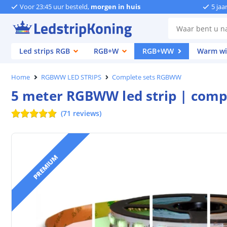
Voor 23:45 uur besteld,
morgen in huis
5 jaa
Led strips RGB
RGB+W
RGB+WW
Warm wi
Home
RGBWW LED STRIPS
Complete sets RGBWW
5 meter RGBWW led strip | comp
(
71
reviews
)
PREMIUM