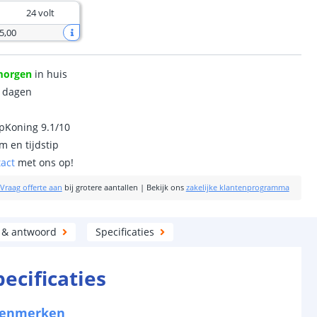
24 volt
5
,
00
morgen
in huis
0 dagen
ipKoning 9.1/10
m en tijdstip
tact
met ons op!
Vraag offerte aan
bij grotere aantallen
|
Bekijk ons
zakelijke klantenprogramma
 & antwoord
Specificaties
pecificaties
kenmerken