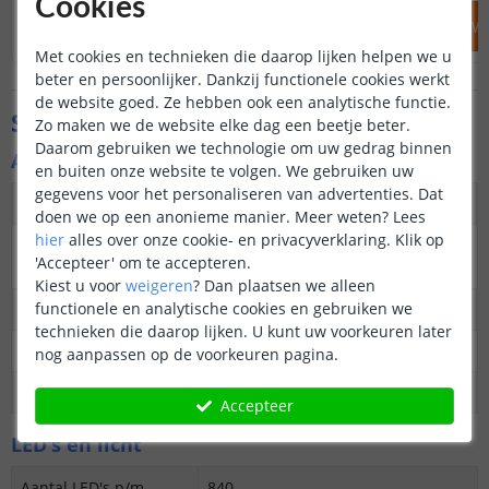
Cookies
IN WINKELWAGEN
IN WINKELW
Met cookies en technieken die daarop lijken helpen we u
beter en persoonlijker. Dankzij functionele cookies werkt
de website goed. Ze hebben ook een analytische functie.
Specificaties
Zo maken we de website elke dag een beetje beter.
Daarom gebruiken we technologie om uw gedrag binnen
Algemene kenmerken
en buiten onze website te volgen. We gebruiken uw
gegevens voor het personaliseren van advertenties. Dat
Dimbaar
Ja
doen we op een anonieme manier.
Meer weten?
Lees
hier
alles over onze cookie- en privacyverklaring. Klik op
3M plakstrip over de
Ja
'Accepteer' om te accepteren.
gehele lengte
Kiest u voor
weigeren
?
Dan plaatsen we alleen
functionele en analytische cookies en gebruiken we
Garantie
5 jaar
technieken die daarop lijken. U kunt uw voorkeuren later
Op maat te knippen
24V: elke 3,6 cm
nog aanpassen op de voorkeuren pagina.
Datasheet
Download
Accepteer
LED's en licht
Aantal LED's p/m
840