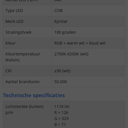
Type LED
COB
Merk LED
Epistar
Stralingshoek
180 graden
Kleur
RGB + warm wit + koud wit
Kleurtemperatuur
2700K-6500K (wit)
(Kelvin)
CRI
±90 (wit)
Aantal branduren
50.000
Technische specificaties
Lichtsterkte (lumen)
1174 lm
p/m
R = 126
G = 329
B = 71