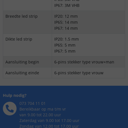
IP67: 3M VHB
Breedte led strip
IP20: 12 mm
IP65: 14 mm
IP67: 14 mm
Dikte led strip
IP20: 1.5 mm
IP65: 5 mm
IP67: 5 mm
Aansluiting begin
6-pins stekker type vrouw+man
Aansluiting einde
6-pins stekker type vrouw
Hulp nodig?
073 704 11 01
Bereikbaar op ma t/m vr
van 9.00 tot 22.00 uur
Zaterdag van 9.00 tot 17.00 uur
Zondag van 12.00 tot 17.00 uur