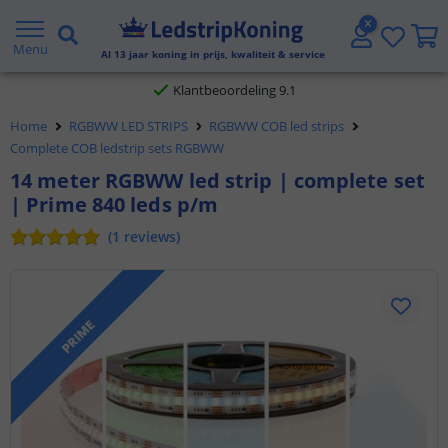
Gratis verzending vanaf € 20,- NL en BE
Menu
Al
13
jaar koning in prijs, kwaliteit & service
Klantbeoordeling 9.1
Home
RGBWW LED STRIPS
RGBWW COB led strips
Voor 23:45 uur besteld,
morgen in huis
Complete COB ledstrip sets RGBWW
14 meter RGBWW led strip | complete set
| Prime 840 leds p/m
(
1
reviews
)
PRIME