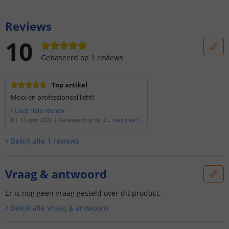
Reviews
10
Gebaseerd op
1
reviews
Top artikel
Mooi en professioneel licht!
Lees hele review
B
|
13 april 2026
|
Gebaseerd op de
'
20
lees meer
...
meter RGBWW led strip | complete set |
Prime 840 leds p/m
'
Bekijk alle
1
reviews
Vraag & antwoord
Er is nog geen vraag gesteld over dit product.
Bekijk alle
Vraag & antwoord