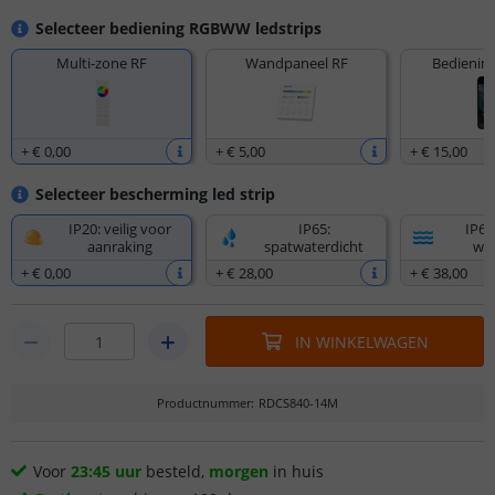
Selecteer bediening RGBWW ledstrips
Multi-zone RF
Wandpaneel RF
Bediening
+
€ 0
,
00
+
€ 5
,
00
+
€ 15
,
00
Selecteer bescherming led strip
IP20: veilig voor
IP65:
IP67
aanraking
spatwaterdicht
wat
+
€ 0
,
00
+
€ 28
,
00
+
€ 38
,
00
IN WINKELWAGEN
Productnummer
:
RDCS840-14M
Voor
23:45 uur
besteld,
morgen
in huis