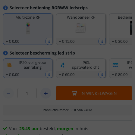
Selecteer bediening RGBWW ledstrips
Multi-zone RF
Wandpaneel RF
Bediening
+
€ 0
,
00
+
€ 15
,
00
+
€ 30
,
00
Selecteer bescherming led strip
IP20: veilig voor
IP65:
IP67
aanraking
spatwaterdicht
wat
+
€ 0
,
00
+
€ 60
,
00
+
€ 80
,
00
IN WINKELWAGEN
Productnummer
:
RDCS840-40M
Voor
23:45 uur
besteld,
morgen
in huis