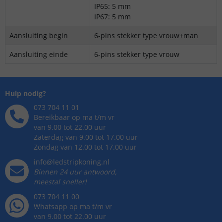
IP65: 5 mm
IP67: 5 mm
Aansluiting begin
6-pins stekker type vrouw+man
Aansluiting einde
6-pins stekker type vrouw
Hulp nodig?
073 704 11 01
Bereikbaar op ma t/m vr
van 9.00 tot 22.00 uur
Zaterdag van 9.00 tot 17.00 uur
Zondag van 12.00 tot 17.00 uur
info@ledstripkoning.nl
Binnen 24 uur antwoord,
meestal sneller!
073 704 11 00
Whatsapp op ma t/m vr
van 9.00 tot 22.00 uur