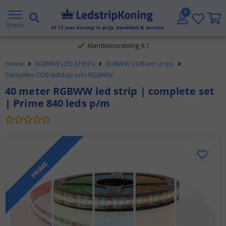
Gratis verzending vanaf € 20,- NL en BE
Menu
Al
13
jaar koning in prijs, kwaliteit & service
Klantbeoordeling 9.1
Home
RGBWW LED STRIPS
RGBWW COB led strips
Voor 23:45 uur besteld,
morgen in huis
Complete COB ledstrip sets RGBWW
40 meter RGBWW led strip | complete set
| Prime 840 leds p/m
PRIME