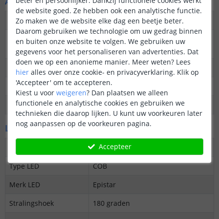
Algemene kenmerken
beter en persoonlijker. Dankzij functionele cookies werkt
de website goed. Ze hebben ook een analytische functie.
Dimbaar
Ja
Zo maken we de website elke dag een beetje beter.
Daarom gebruiken we technologie om uw gedrag binnen
3M plakstrip over de
Ja
en buiten onze website te volgen. We gebruiken uw
gehele lengte
gegevens voor het personaliseren van advertenties. Dat
doen we op een anonieme manier.
Meer weten?
Lees
Garantie
5 jaar
hier
alles over onze cookie- en privacyverklaring. Klik op
'Accepteer' om te accepteren.
Op maat te knippen
24V: elke 3,6 cm
Kiest u voor
weigeren
?
Dan plaatsen we alleen
functionele en analytische cookies en gebruiken we
Datasheet
Download
technieken die daarop lijken. U kunt uw voorkeuren later
nog aanpassen op de voorkeuren pagina.
LED's en licht
Accepteer
Aantal LED's p/m
840
Type LED
COB
Merk LED
Epistar
Stralingshoek
180 graden