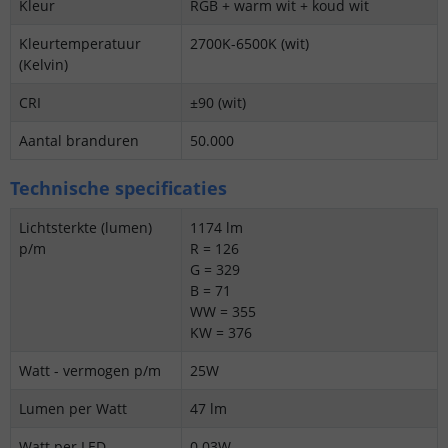
Kleur
RGB + warm wit + koud wit
Kleurtemperatuur
2700K-6500K (wit)
(Kelvin)
CRI
±90 (wit)
Aantal branduren
50.000
Technische specificaties
Lichtsterkte (lumen)
1174 lm
p/m
R = 126
G = 329
B = 71
WW = 355
KW = 376
Watt - vermogen p/m
25W
Lumen per Watt
47 lm
Watt per LED
0.03W