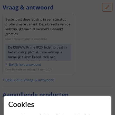
Vraag & antwoord
Beste, past deze ledstrip in een stucstop
profiel smalle variant. Deze breedte van de
ledstrip lijkt me niet vermeld. Bedankt
groetjes
Door
Tim
op
vrijdag 19 april 2024
De RGBWW Prime IP20 ledstrip past in
het stucstop profiel, deze ledstrip is
namelijk 12mm breed. Ook het
stucstop profiel heeft een breedte van
Bekijk
hele
antwoord
12mm. Zou u kiezen voor een RGBWW
Door
Danielle
op
vrijdag 19 april 2024
IP65 of IP67 zal dit helaas niet passen,
de ledstrip word dan breder .
Bekijk alle
Vraag & antwoord
Aanvullende producten
Cookies