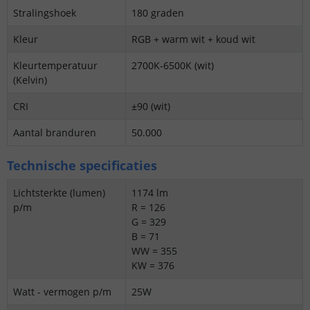
Stralingshoek
180 graden
Kleur
RGB + warm wit + koud wit
Kleurtemperatuur
2700K-6500K (wit)
(Kelvin)
CRI
±90 (wit)
Aantal branduren
50.000
Technische specificaties
Lichtsterkte (lumen)
1174 lm
p/m
R = 126
G = 329
B = 71
WW = 355
KW = 376
Watt - vermogen p/m
25W