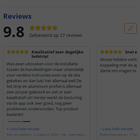
Reviews
9.8
Gebaseerd op
27
reviews
Kwalitatief zeer degelijke
Snel en
ledstrip!
Mooie heldere verlich
Was even uitzoeken voor de installatie
koppeling met de ap
tussen de handleidingen maar uiteindelijk
dame om vragen te 
voor verdere instructies even op de site
gekeken en dan lukt het allemaal wel! De
led strip en aluminium profiel is allemaal
zeer proper geleverd en ziet er zeer
kwalitatief uit! Verder werkt de besturing
via de app ook zeer goed, nog geen
problemen ondervonden. Top product
bedankt!
Lees hele review
Lees hele review
Rob van baelen
|
2 augustus 2026
|
Geb
lees meer
...
Rudie Vissenberg
|
17 jun
aseerd op de
'
1 meter RGBWW led strip |
eerd op de
'
5 meter RGBWW