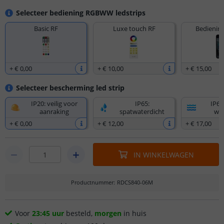
Selecteer bediening RGBWW ledstrips
Basic RF
Luxe touch RF
Bediening
+
€ 0
,
00
+
€ 10
,
00
+
€ 15
,
00
Selecteer bescherming led strip
IP20: veilig voor
IP65:
IP67
aanraking
spatwaterdicht
wat
+
€ 0
,
00
+
€ 12
,
00
+
€ 17
,
00
IN WINKELWAGEN
Productnummer
:
RDCS840-06M
Voor
23:45 uur
besteld,
morgen
in huis