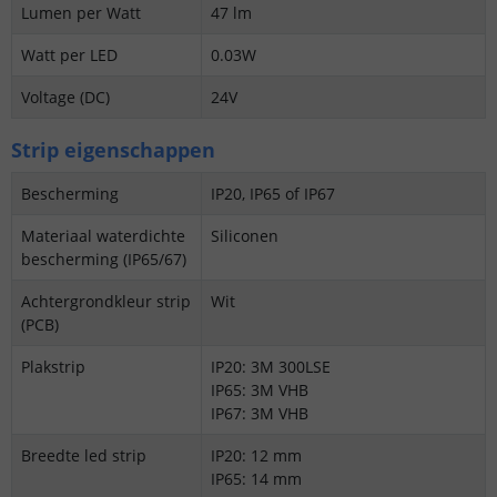
Lumen per Watt
47 lm
Watt per LED
0.03W
Voltage (DC)
24V
Strip eigenschappen
Bescherming
IP20, IP65 of IP67
Materiaal waterdichte
Siliconen
bescherming (IP65/67)
Achtergrondkleur strip
Wit
(PCB)
Plakstrip
IP20: 3M 300LSE
IP65: 3M VHB
IP67: 3M VHB
Breedte led strip
IP20: 12 mm
IP65: 14 mm