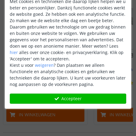
Met cookies en technieken die daarop lijken helpen we u
beter en persoonlijker. Dankzij functionele cookies werkt
de website goed. Ze hebben ook een analytische functie.
Zo maken we de website elke dag een beetje beter.
Daarom gebruiken we technologie om uw gedrag binnen
en buiten onze website te volgen. We gebruiken uw
gegevens voor het personaliseren van advertenties. Dat
doen we op een anonieme manier.
Meer weten?
Lees
hier
alles over onze cookie- en privacyverklaring. Klik op
'Accepteer' om te accepteren.
Kiest u voor
weigeren
?
Dan plaatsen we alleen
Led strip profiel breed
1M - compl
functionele en analytische cookies en gebruiken we
19 mm - compleet 1M
Opbouw - br
technieken die daarop lijken. U kunt uw voorkeuren later
(
8
reviews
)
nog aanpassen op de voorkeuren pagina.
14
,
95
OP VOORRAAD
OP VOORRAAD
Accepteer
IN WINKELWAGEN
IN WINKELW