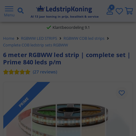
Gratis verzending vanaf € 20,- NL en BE
Menu
Al
13
jaar koning in prijs, kwaliteit & service
Klantbeoordeling 9.1
Home
RGBWW LED STRIPS
RGBWW COB led strips
Voor 23:45 uur besteld,
morgen in huis
Complete COB ledstrip sets RGBWW
6 meter RGBWW led strip | complete set |
Prime 840 leds p/m
(
27
reviews
)
PRIME