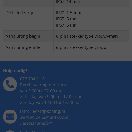
IP67: 14 mm
Dikte led strip
IP20: 1.5 mm
IP65: 5 mm
IP67: 5 mm
Aansluiting begin
6-pins stekker type vrouw+man
Aansluiting einde
6-pins stekker type vrouw
Hulp nodig?
073 704 11 01
Bereikbaar op ma t/m vr
van 9.00 tot 22.00 uur
Zaterdag van 9.00 tot 17.00 uur
Zondag van 12.00 tot 17.00 uur
info@ledstripkoning.nl
Binnen 24 uur antwoord,
meestal sneller!
073 704 11 00