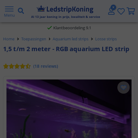
Gratis verzending vanaf € 20,- NL en BE
Menu
Al
13
jaar koning in prijs, kwaliteit & service
Klantbeoordeling 9.1
Home
Toepassingen
Aquarium led strips
Losse strips
Voor 23:45 uur besteld,
morgen in huis
1,5 t/m 2 meter - RGB aquarium LED strip
(
18
reviews
)