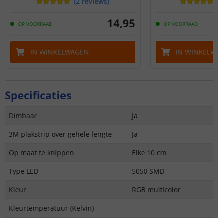
(
2
reviews
)
14
,
95
OP VOORRAAD
OP VOORRAAD
IN WINKELWAGEN
IN WINKELW
Specificaties
Dimbaar
Ja
3M plakstrip over gehele lengte
Ja
Op maat te knippen
Elke 10 cm
Type LED
5050 SMD
Kleur
RGB multicolor
Kleurtemperatuur (Kelvin)
-