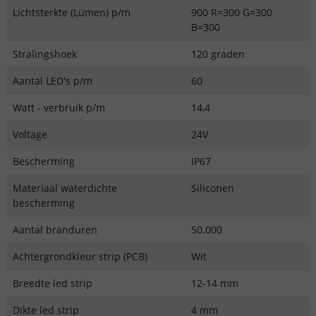
Lichtsterkte (Lumen) p/m
900 R=300 G=300
B=300
Stralingshoek
120 graden
Aantal LED's p/m
60
Watt - verbruik p/m
14,4
Voltage
24V
Bescherming
IP67
Materiaal waterdichte
Siliconen
bescherming
Aantal branduren
50.000
Achtergrondkleur strip (PCB)
Wit
Breedte led strip
12-14 mm
Dikte led strip
4 mm