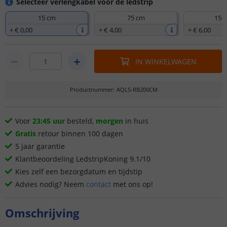
Selecteer verlengkabel voor de ledstrip
15 cm
75 cm
150
+
€ 0
,
00
+
€ 4
,
00
+
€ 6
,
00
IN WINKELWAGEN
Productnummer
:
AQLS-RB200CM
Voor
23:45 uur
besteld,
morgen
in huis
Gratis
retour binnen 100 dagen
5 jaar garantie
Klantbeoordeling LedstripKoning 9.1/10
Kies zelf een bezorgdatum en tijdstip
Advies nodig? Neem
contact
met ons op!
Omschrijving