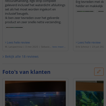
retourafhanding. Rgb strip compleet
Erg tevreden met de l
geleverd inclusief het waterdicht afsluitings
helder en makkelijk te
set als het moet worden ingekort en
inclusief beugels.
Ik ben zeer tevreden over het gelverde
product en zeer snelle nette verzending.
Lees hele review
Lees hele review
M. Latupeirissa
|
3 mei 2025
|
Gebaseer
lees meer
...
Erik Schreur
|
23 juli 2023
d op de
'
50 t/m 70 cm - RGB aquarium LE
p de
'
100 t/m 150 cm - RG
D strip
'
D strip
'
Bekijk alle
18
reviews
Foto's van klanten