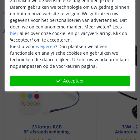
Zo maken we de website elke dag een beetje beter.
aan op de time cont
Daarom gebruiken we technologie om uw gedrag binnen
aansluitschema. De
Bekijk alle
Vraag & antwoord
en buiten onze website te volgen. We gebruiken uw
de groene kabel op
gegevens voor het personaliseren van advertenties. Dat
kabel op CH3, de o
of witte kabel sluit 
doen we op een anonieme manier.
Meer weten?
Lees
Aanvullende producten
'OUTPUT' net zoals 
hier
alles over onze cookie- en privacyverklaring. Klik op
Uiteraard kunnen 
'Accepteer' om te accepteren.
aansluitstekkers
los
Kiest u voor
weigeren
?
Dan plaatsen we alleen
functionele en analytische cookies en gebruiken we
technieken die daarop lijken. U kunt uw voorkeuren later
nog aanpassen op de voorkeuren pagina.
Accepteer
23 knops RGB
36W - 24
RF afstandsbediening
Adapter voo