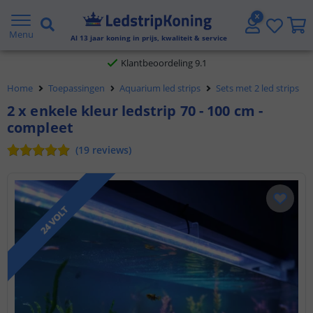
Gratis verzending vanaf € 20,- NL en BE
Menu
Al
13
jaar koning in prijs, kwaliteit & service
Klantbeoordeling 9.1
Home
Toepassingen
Aquarium led strips
Sets met 2 led strips
Voor 23:45 uur besteld,
morgen in huis
2 x enkele kleur ledstrip 70 - 100 cm -
compleet
(
19
reviews
)
24 VOLT