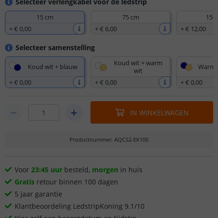
Selecteer verlengkabel voor de ledstrip
15 cm
75 cm
150
+
€ 0
,
00
+
€ 6
,
00
+
€ 12
,
00
Selecteer samenstelling
Koud wit + warm
Koud wit + blauw
Warm w
wit
+
€ 0
,
00
+
€ 0
,
00
+
€ 0
,
00
IN WINKELWAGEN
Productnummer
:
AQCS2-EK100
Voor
23:45 uur
besteld,
morgen
in huis
Gratis
retour binnen 100 dagen
5 jaar garantie
Klantbeoordeling LedstripKoning 9.1/10