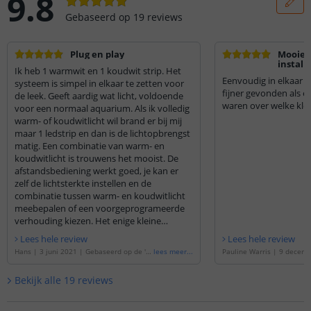
9.8
Gebaseerd op
19
reviews
Plug en play
Mooie l
installa
Ik heb 1 warmwit en 1 koudwit strip. Het
Eenvoudig in elkaar g
systeem is simpel in elkaar te zetten voor
fijner gevonden als er
de leek. Geeft aardig wat licht, voldoende
waren over welke kleu
voor een normaal aquarium. Als ik volledig
warm- of koudwitlicht wil brand er bij mij
maar 1 ledstrip en dan is de lichtopbrengst
matig. Een combinatie van warm- en
koudwitlicht is trouwens het mooist. De
afstandsbediening werkt goed, je kan er
zelf de lichtsterkte instellen en de
combinatie tussen warm- en koudwitlicht
meebepalen of een voorgeprogrameerde
verhouding kiezen. Het enige kleine
nadeeltje is dat lichtsterkte van de
Lees hele review
Lees hele review
voorgeprogrameerde verhoudingen wat
Hans
|
3 juni 2021
|
Gebaseerd op de
'
2
lees meer
...
Pauline Warris
|
9 decemb
wisselt, waardoor bij een andere
x enkele kleur ledstrip 50 - 70 cm - compl
aseerd op de
'
2 x enkele k
verhouding ook de lichtsterkte wat
eet
'
- 100 cm - compleet
'
Bekijk alle
19
reviews
veranderd, al is dat makkelijk zelf weer aan
te passen. Kortom, prima product! Ps. Strip
word wel warm, dus zoals aangeraden is