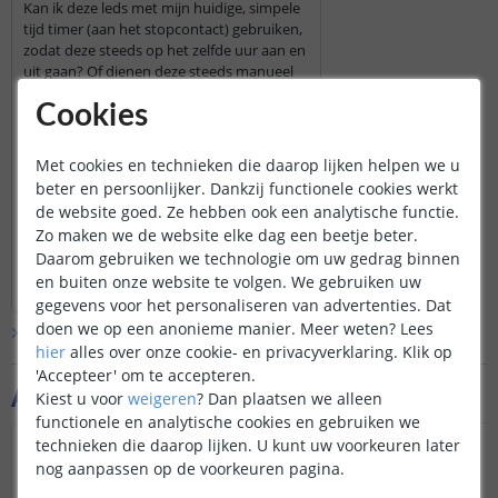
Kan ik deze leds met mijn huidige, simpele
tijd timer (aan het stopcontact) gebruiken,
zodat deze steeds op het zelfde uur aan en
uit gaan? Of dienen deze steeds manueel
aan en uit gezet te worden?
Cookies
Indien ja, springt deze dan opnieuw aan,
aan de voorgaand ingestelde sterkte
Door
Reumer
op
donderdag 29 augustus 2019
Met cookies en technieken die daarop lijken helpen we u
waarmee deze is uitgezet?
beter en persoonlijker. Dankzij functionele cookies werkt
Dat kan, als u de adapter in het
de website goed. Ze hebben ook een analytische functie.
stopcontact met de tijdklok heeft zal
Alvast dank.
Zo maken we de website elke dag een beetje beter.
deze uitgaan als de stroom er af gaat.
De eventuele ingestelde kleur en of
Daarom gebruiken we technologie om uw gedrag binnen
Bekijk
hele
antwoord
dimstand van de ledstrip zal dan
en buiten onze website te volgen. We gebruiken uw
Door
Bram
op
donderdag 29 augustus 2019
gewoon onthouden blijven wanneer de
gegevens voor het personaliseren van advertenties. Dat
stroom er weer op gaat.
doen we op een anonieme manier.
Meer weten?
Lees
Bekijk alle
Vraag & antwoord
hier
alles over onze cookie- en privacyverklaring. Klik op
'Accepteer' om te accepteren.
Aanvullende producten
Kiest u voor
weigeren
?
Dan plaatsen we alleen
functionele en analytische cookies en gebruiken we
technieken die daarop lijken. U kunt uw voorkeuren later
nog aanpassen op de voorkeuren pagina.