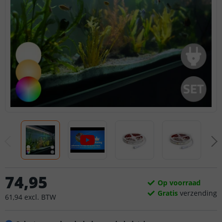
74
,
95
Op voorraad
Gratis
verzending
61
,
94
excl.
BTW