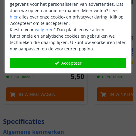
gegevens voor het personaliseren van advertenties. Dat
doen we op een anonieme manier.
Meer weten?
Lees
hier
alles over onze cookie- en privacyverklaring. Klik op
'Accepteer' om te accepteren.
Kiest u voor
weigeren
?
Dan plaatsen we alleen
functionele en analytische cookies en gebruiken we
technieken die daarop lijken. U kunt uw voorkeuren later
nog aanpassen op de voorkeuren pagina.
Montage- en inkort set voor
Led strip p
waterdichte led strips
19 mm - c
(
5
reviews
)
Accepteer
5
,
50
OP VOORRAAD
OP VOORRAAD
IN WINKELWAGEN
IN WINKELW
Specificaties
Algemene kenmerken