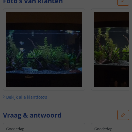
Foto's van klanten
Bekijk alle
klantfoto’s
Vraag & antwoord
Goededag
Goededag