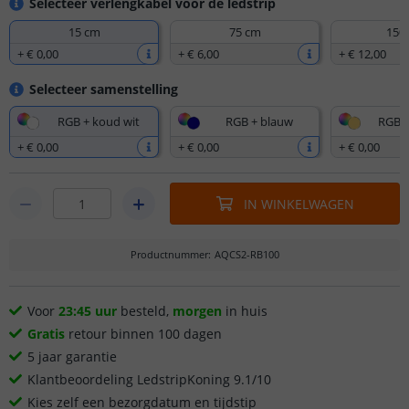
Selecteer verlengkabel voor de ledstrip
15 cm
75 cm
150
+
€ 0
,
00
+
€ 6
,
00
+
€ 12
,
00
Selecteer samenstelling
RGB + koud wit
RGB + blauw
RGB +
+
€ 0
,
00
+
€ 0
,
00
+
€ 0
,
00
IN WINKELWAGEN
Productnummer
:
AQCS2-RB100
Voor
23:45 uur
besteld,
morgen
in huis
Gratis
retour binnen 100 dagen
5 jaar garantie
Klantbeoordeling LedstripKoning 9.1/10
Kies zelf een bezorgdatum en tijdstip