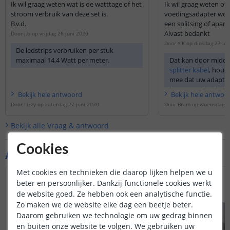
Ik wil graag weten wat is de watttage of het
Ik wil graag weten of 
stroom verbruik van deze set is.
voedingsadapter wor
B.v.d.
een splitsing of apart.
Alvast bedankt
Door
j.b
op
vrijdag 26 juni 2020
Door
Y.K
op
dinsdag 27 au
De ledstrips verbruiken per stuk
maximaal 14,4 Watt per meter.
Dat kan door midde
splitter kabel
, houd
mee dat uw adapte
levert voor beide led
Bekijk
hele
antwoord
Bekijk
hele
antwoo
aansluiten
Door
Lizzy
op
zaterdag 27 juni 2020
Door
Bram
op
woensdag 2
Bekijk alle
Vraag & antwoord
Cookies
Aanvullende producten
Met cookies en technieken die daarop lijken helpen we u
beter en persoonlijker. Dankzij functionele cookies werkt
de website goed. Ze hebben ook een analytische functie.
Zo maken we de website elke dag een beetje beter.
Daarom gebruiken we technologie om uw gedrag binnen
en buiten onze website te volgen. We gebruiken uw