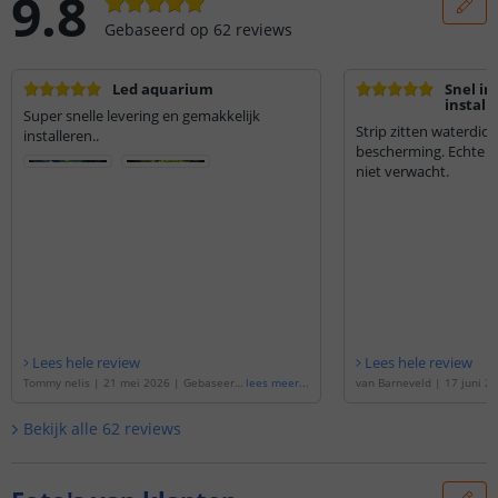
9.8
Gebaseerd op
62
reviews
Led aquarium
Snel in
install
Super snelle levering en gemakkelijk
kleur 
Strip zitten waterdich
installeren..
bescherming. Echte 3M
niet verwacht.
Lees hele review
Lees hele review
Tommy nelis
|
21 mei 2026
|
Gebaseerd
lees meer
...
van Barneveld
|
17 juni 2
op de
'
RGB led strip + enkele kleur strip:
d op de
'
RGB led strip enkel
70 - 100 cm complete set
'
10 t/m 50 cm complete se
Bekijk alle
62
reviews