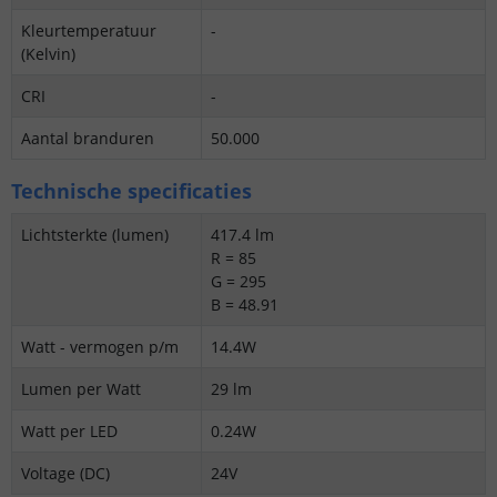
Kleurtemperatuur
-
(Kelvin)
CRI
-
Aantal branduren
50.000
Technische specificaties
Lichtsterkte (lumen)
417.4 lm
R = 85
G = 295
B = 48.91
Watt - vermogen p/m
14.4W
Lumen per Watt
29 lm
Watt per LED
0.24W
Voltage (DC)
24V