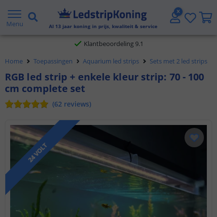
Gratis verzending vanaf € 20,- NL en BE
Menu
Al
13
jaar koning in prijs, kwaliteit & service
Klantbeoordeling 9.1
Home
Toepassingen
Aquarium led strips
Sets met 2 led strips
Voor 23:45 uur besteld,
morgen in huis
RGB led strip + enkele kleur strip: 70 - 100
cm complete set
(
62
reviews
)
24 VOLT