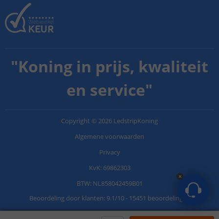
"
Koning in prijs, kwaliteit
en service
"
Copyright
©
2026
LedstripKoning
Algemene voorwaarden
Privacy
KvK: 69862303
BTW: NL858042459B01
Beoordeling door klanten:
9.1
/
10
-
15451 beoordelingen