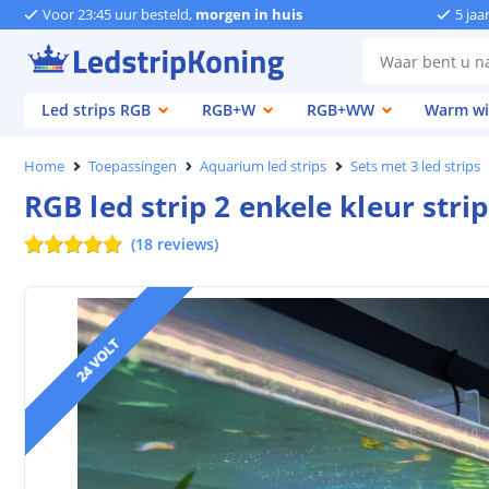
Voor 23:45 uur besteld,
morgen in huis
5 jaa
Led strips RGB
RGB+W
RGB+WW
Warm wi
Home
Toepassingen
Aquarium led strips
Sets met 3 led strips
RGB led strip 2 enkele kleur stri
(
18
reviews
)
24 VOLT