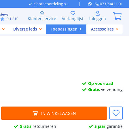
Klantbeoordeling 9.1
073 704 11 01
views
Klantenservice
Verlanglijst
Inloggen
9.1
/ 10
Diverse leds
Toepassingen
Accessoires
Op voorraad
Gratis
verzending
IN WINKELWAGEN
Gratis
retourneren
5 jaar
garantie