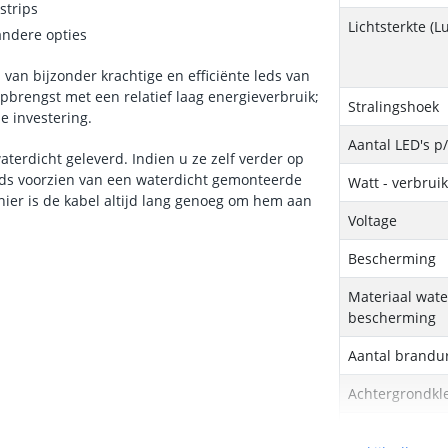
strips
Lichtsterkte (
andere opties
 van bijzonder krachtige en efficiënte leds van
pbrengst met een relatief laag energieverbruik;
Stralingshoek
e investering.
Aantal LED's p
aterdicht geleverd. Indien u ze zelf verder op
eeds voorzien van een waterdicht gemonteerde
Watt - verbrui
ier is de kabel altijd lang genoeg om hem aan
Voltage
Bescherming
Materiaal wate
bescherming
Aantal brandu
Achtergrondkle
Breedte led st