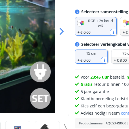
Selecteer samenstelling
RGB + 2x koud
wit
+
€ 0
,
00
+
€ 
Selecteer verlengkabel 
15 cm
75 
+
€ 0
,
00
+
€ 8
,
00
Voor
23:45 uur
besteld,
Gratis
retour binnen 10
5 jaar garantie
Klantbeoordeling Ledstr
Kies zelf een bezorgdatu
Advies nodig? Neem
con
Productnummer
:
AQCS3-RB050