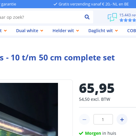
r garantie
Gratis verzending vanaf € 20,- NL en BE
15.443 re
t
Dual white
Helder wit
Daglicht wit
COB
ps - 10 t/m 50 cm complete set
65
,
95
54
,
50
excl.
BTW
Morgen
in huis