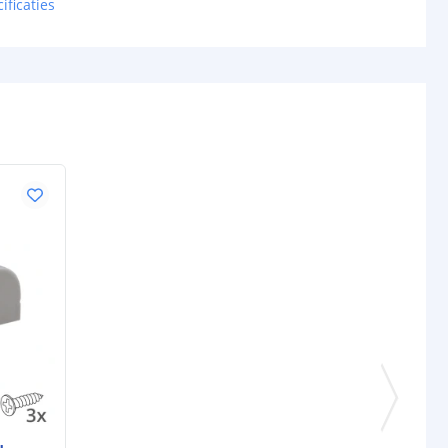
ificaties
4 mm
5 jaar
keningen
RGB
Wit