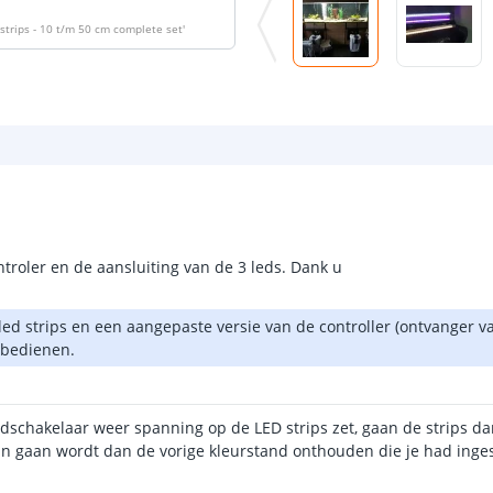
 strips - 10 t/m 50 cm complete set
'
ntroler en de aansluiting van de 3 leds. Dank u
or led strips en een aangepaste versie van de controller (ontvange
 bedienen.
 tijdschakelaar weer spanning op de LED strips zet, gaan de strips
an gaan wordt dan de vorige kleurstand onthouden die je had inge