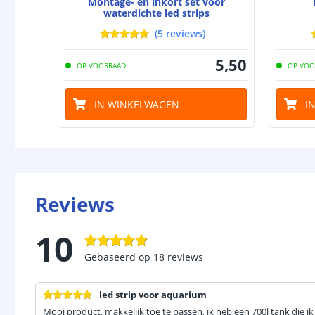
Montage- en inkort set voor
waterdichte led strips
(
5
reviews
)
5
,
50
OP VOORRAAD
OP VOO
IN WINKELWAGEN
I
Reviews
10
Gebaseerd op
18
reviews
led strip voor aquarium
Mooi product, makkelijk toe te passen, ik heb een 700l tank die ik