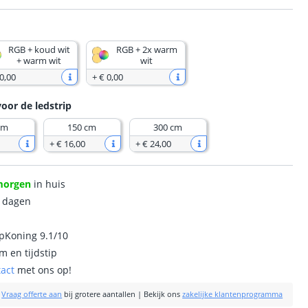
RGB + koud wit
RGB + 2x warm
+ warm wit
wit
0
,
00
+
€ 0
,
00
voor de ledstrip
cm
150 cm
300 cm
+
€ 16
,
00
+
€ 24
,
00
morgen
in huis
0 dagen
ipKoning 9.1/10
m en tijdstip
tact
met ons op!
|
Vraag offerte aan
bij grotere aantallen
|
Bekijk ons
zakelijke klantenprogramma