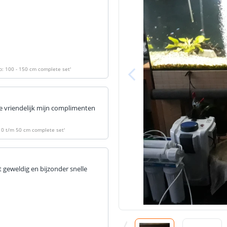
ip: 100 - 150 cm complete set
'
 ze vriendelijk mijn complimenten
- 10 t/m 50 cm complete set
'
 geweldig en bijzonder snelle