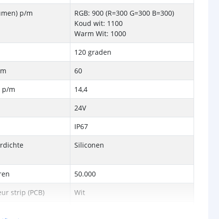
Lumen) p/m
RGB: 900 (R=300 G=300 B=300)
Koud wit: 1100
Warm Wit: 1000
120 graden
/m
60
k p/m
14,4
24V
IP67
rdichte
Siliconen
ren
50.000
ur strip (PCB)
Wit
rip
12-14 mm