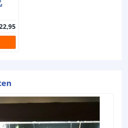
d
M
22
,
95
ten