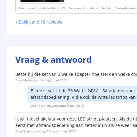
Ton Koene
|
27 december 2019
|
Gebaseerd op de
'
RGB led strip 2 enkele kleur
Bekijk alle
18
reviews
Vraag & antwoord
Beste bij die set van 3 welke adapter hoe sterk en welke co
Door
Martin
op
dinsdag 7 mei 2019
Bij deze set zit de 36 Watt - 24V / 1.5A adapter vo
afstandsbediening IR die ook de witte ledstrips kan
Door
Bram
op
woensdag 8 mei 2019
Ik wil tijdschakelaar voor deze LED stript plaatsen. Als de
eerst met afstandsbediening aan zetten)? En als ze weer a
Door
Sven
op
zondag 17 september 2017