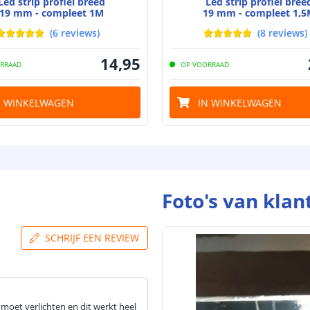
Led strip profiel breed
Led strip profiel bree
19 mm - compleet 1M
19 mm - compleet 1,5
(
6
reviews
)
(
8
reviews
)
14
,
95
RRAAD
OP VOORRAAD
N WINKELWAGEN
IN WINKELWAGEN
Foto's van klan
SCHRIJF EEN REVIEW
 moet verlichten en dit werkt heel