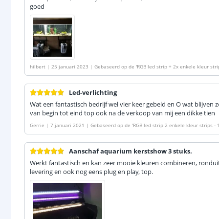
goed
hilbert
|
25 januari 2023
|
Gebaseerd op de
'
RGB led strip + 2x enkele kleur str
Led-verlichting
Wat een fantastisch bedrijf wel vier keer gebeld en O wat blijven
van begin tot eind top ook na de verkoop van mij een dikke tien
Gerrie
|
7 januari 2021
|
Gebaseerd op de
'
RGB led strip 2 enkele kleur strips 
Aanschaf aquarium kerstshow 3 stuks.
Werkt fantastisch en kan zeer mooie kleuren combineren, ronduit
levering en ook nog eens plug en play, top.