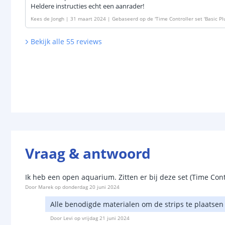
Heldere instructies echt een aanrader!
Kees de Jongh
|
31 maart 2024
|
Gebaseerd op de
'
Time Controller set 'Basic Pl
Bekijk alle
55
reviews
Vraag & antwoord
Ik heb een open aquarium. Zitten er bij deze set (Time Contr
Door
Marek
op
donderdag 20 juni 2024
Alle benodigde materialen om de strips te plaatsen
Door
Levi
op
vrijdag 21 juni 2024