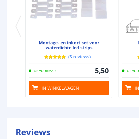
Montage- en inkort set voor
waterdichte led strips
(
5
reviews
)
5
,
50
OP VOORRAAD
OP VOO
IN WINKELWAGEN
I
Reviews