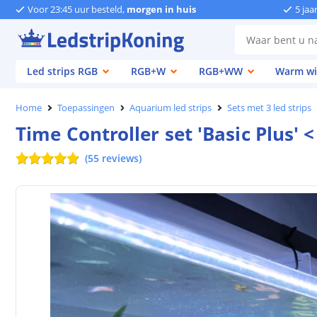
Voor 23:45 uur besteld,
morgen in huis
5 jaa
Led strips RGB
RGB+W
RGB+WW
Warm wi
Home
Toepassingen
Aquarium led strips
Sets met 3 led strips
Time Controller set 'Basic Plus' 
(
55
reviews
)