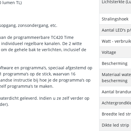
Lichtsterkte (
0 lumen TL)
Stralingshoek
onsopgang, zonsondergang, etc.
Aantal LED's p
n van de programmeerbare TC420 Time
Watt - verbrui
 individueel regelbare kanalen. De 2 witte
 om de gehele bak te verlichten, inclusief de
Voltage
Bescherming
software en programma’s, speciaal afgestemd op
 81 programma’s op de stick, waarvan 16
Materiaal wate
rlandse instructie bij hoe je de programma’s op
bescherming
 zelf programma’s te maken.
Aantal brandu
aterdicht geleverd. Indien u ze zelf verder op
Achtergrondkle
der).
Breedte led st
Dikte led strip