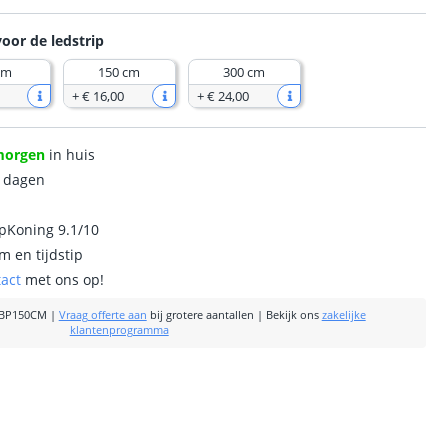
voor de ledstrip
cm
150 cm
300 cm
+
€ 16
,
00
+
€ 24
,
00
morgen
in huis
0 dagen
ipKoning 9.1/10
m en tijdstip
tact
met ons op!
BP150CM
|
Vraag offerte aan
bij grotere aantallen
|
Bekijk ons
zakelijke
klantenprogramma