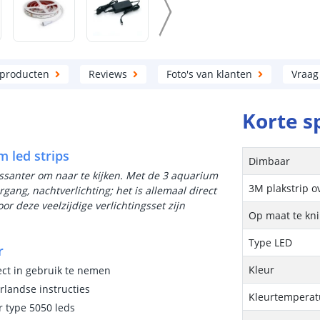
 producten
Reviews
Foto's van klanten
Vraag
Korte s
m led strips
Dimbaar
santer om naar te kijken. Met de 3 aquarium
3M plakstrip o
gang, nachtverlichting; het is allemaal direct
 deze veelzijdige verlichtingsset zijn
Op maat te kn
Type LED
r
Kleur
ect in gebruik te nemen
rlandse instructies
Kleurtemperatu
r type 5050 leds