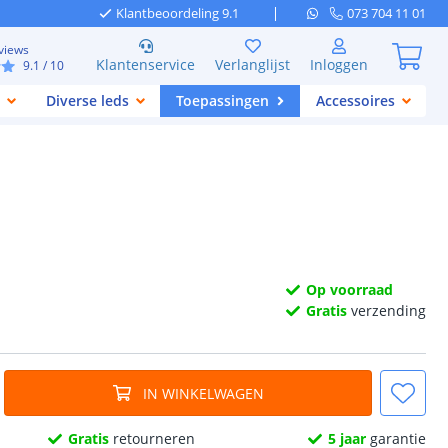
Klantbeoordeling 9.1
073 704 11 01
views
Klantenservice
Verlanglijst
Inloggen
9.1
/ 10
Diverse leds
Toepassingen
Accessoires
Op voorraad
Gratis
verzending
IN WINKELWAGEN
Gratis
retourneren
5 jaar
garantie