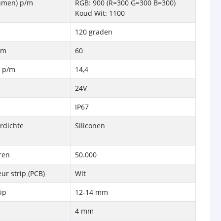
Lumen) p/m
RGB: 900 (R=300 G=300 B=300)
Koud Wit: 1100
120 graden
/m
60
k p/m
14,4
24V
IP67
rdichte
Siliconen
ren
50.000
ur strip (PCB)
Wit
rip
12-14 mm
4 mm