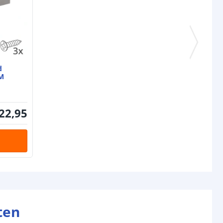
d
M
22
,
95
ten