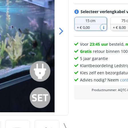
Selecteer verlengkabel 
15 cm
75 
+
€ 0
,
00
+
€ 8
,
00
Voor
23:45 uur
besteld,
Gratis
retour binnen 10
5 jaar garantie
Klantbeoordeling Ledstr
Kies zelf een bezorgdatu
Advies nodig? Neem
con
Productnummer
:
AQTC-