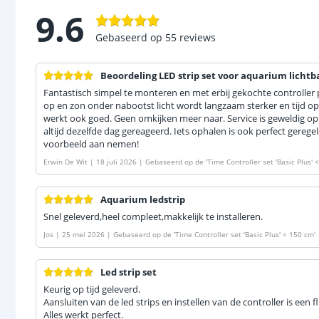
9.6
Gebaseerd op
55
reviews
Beoordeling LED strip set voor aquarium lichtb
Fantastisch simpel te monteren en met erbij gekochte controlle
op en zon onder nabootst licht wordt langzaam sterker en tijd op 
werkt ook goed. Geen omkijken meer naar. Service is geweldig op 
altijd dezelfde dag gereageerd. Iets ophalen is ook perfect gereg
voorbeeld aan nemen!
Erwin De Wit
|
18 juli 2026
|
Gebaseerd op de
'
Time Controller set 'Basic Plus'
Aquarium ledstrip
Snel geleverd,heel compleet,makkelijk te installeren.
Jos
|
25 mei 2026
|
Gebaseerd op de
'
Time Controller set 'Basic Plus' < 150 cm
'
Led strip set
Keurig op tijd geleverd.
Aansluiten van de led strips en instellen van de controller is een f
Alles werkt perfect.