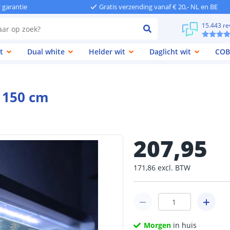
r garantie
Gratis verzending vanaf € 20,- NL en BE
15.443 re
t
Dual white
Helder wit
Daglicht wit
COB
< 150 cm
207
,
95
171
,
86
excl.
BTW
Morgen
in huis