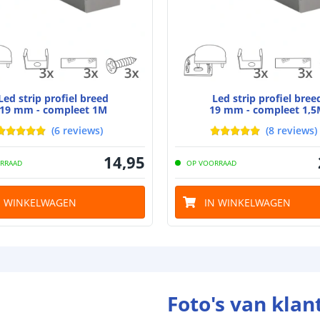
Led strip profiel breed
Led strip profiel bree
19 mm - compleet 1M
19 mm - compleet 1,5
(
6
reviews
)
(
8
reviews
)
14
,
95
RRAAD
OP VOORRAAD
N WINKELWAGEN
IN WINKELWAGEN
Foto's van klan