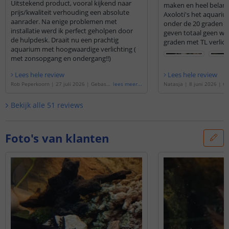
Uitstekend product, vooral kijkend naar
maken en heel belang
prijs/kwaliteit verhouding een absolute
Axoloti's het aquariu
aanrader. Na enige problemen met
onder de 20 graden h
installatie werd ik perfect geholpen door
geven totaal geen war
de hulpdesk. Draait nu een prachtig
graden met TL verlich
aquarium met hoogwaardige verlichting (
met zonsopgang en ondergang!!)
Lees hele review
Lees hele review
Rob Peperkoorn
|
27 juli 2026
|
Gebasee
lees meer
...
Natasja
|
8 juni 2026
|
Ge
rd op de
'
Time Controller set 'Basic' < 10
'
Time Controller set 'Basic
0cm
'
Bekijk alle
51
reviews
Foto's van klanten