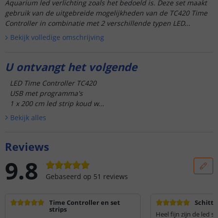
Aquarium led verlichting zoals het bedoeld is. Deze set maakt
gebruik van de uitgebreide mogelijkheden van de TC420 Time
Controller in combinatie met 2 verschillende typen LED...
Bekijk volledige omschrijving
U ontvangt het volgende
LED Time Controller TC420
USB met programma's
1 x 200 cm led strip koud w...
Bekijk alle
s
Reviews
9.8
Gebaseerd op
51
reviews
Time Controller en set
Schitt
strips
Heel fijn zijn de led s