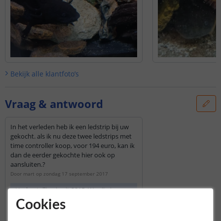
Bekijk alle
klantfoto’s
Vraag & antwoord
In het verleden heb ik een ledstrip bij uw
gekocht. als ik nu deze twee ledstrips met
time controller koop, voor 194 euro, kan ik
dan de eerder gekochte hier ook op
aansluiten.?
Door
mart
op
zondag 17 september 2017
Uw bestelling is uit 2015. We zijn in
maart 2016 overgestapt van 12 volt
Cookies
naar 24 volt aquarium led strips. Dit
betekent dat u uw strips niet kunt