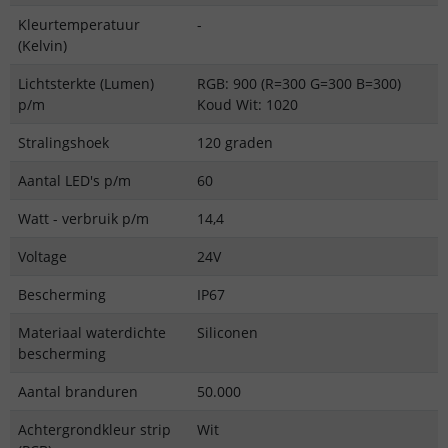
Kleurtemperatuur
-
(Kelvin)
Lichtsterkte (Lumen)
RGB: 900 (R=300 G=300 B=300)
p/m
Koud Wit: 1020
Stralingshoek
120 graden
Aantal LED's p/m
60
Watt - verbruik p/m
14,4
Voltage
24V
Bescherming
IP67
Materiaal waterdichte
Siliconen
bescherming
Aantal branduren
50.000
Achtergrondkleur strip
Wit