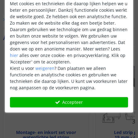
Bekijk
hele
antwoord
Met cookies en technieken die daarop lijken helpen we u
gebruiken in combinatie met onze
Door
Ivo
op
zondag 17 september 2017
beter en persoonlijker. Dankzij functionele cookies werkt
nieuwe 24 volt aquarium strips.
Natuurlijk willen we u wel graag
de website goed. Ze hebben ook een analytische functie.
Bekijk alle
Vraag & antwoord
hiermee helpen. Neem daarom even
Zo maken we de website elke dag een beetje beter.
contact op met de klantenservice. Zij
Daarom gebruiken we technologie om uw gedrag binnen
zullen met u een oplossing zoeken.
Aanvullende producten
en buiten onze website te volgen. We gebruiken uw
gegevens voor het personaliseren van advertenties. Dat
doen we op een anonieme manier.
Meer weten?
Lees
hier
alles over onze cookie- en privacyverklaring. Klik op
'Accepteer' om te accepteren.
Kiest u voor
weigeren
?
Dan plaatsen we alleen
functionele en analytische cookies en gebruiken we
technieken die daarop lijken. U kunt uw voorkeuren later
nog aanpassen op de voorkeuren pagina.
Accepteer
Montage- en inkort set voor
Led strip p
waterdichte led strips
19 mm - c