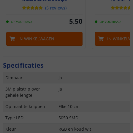
(
5
reviews
)
5
,
50
OP VOORRAAD
OP VOORRAAD
IN WINKELWAGEN
IN WINKELW
Specificaties
Dimbaar
Ja
3M plakstrip over
Ja
gehele lengte
Op maat te knippen
Elke 10 cm
Type LED
5050 SMD
Kleur
RGB en koud wit