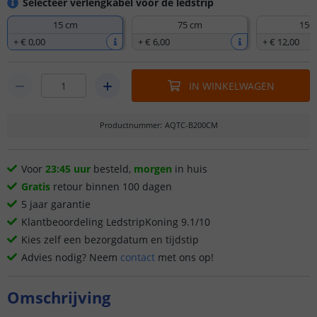
Selecteer verlengkabel voor de ledstrip
15 cm
75 cm
150
+
€ 0
,
00
+
€ 6
,
00
+
€ 12
,
00
IN WINKELWAGEN
Productnummer
:
AQTC-B200CM
Voor
23:45 uur
besteld,
morgen
in huis
Gratis
retour binnen 100 dagen
5 jaar garantie
Klantbeoordeling LedstripKoning 9.1/10
Kies zelf een bezorgdatum en tijdstip
Advies nodig? Neem
contact
met ons op!
Omschrijving