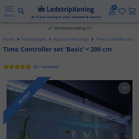
Gratis verzending vanaf € 20,- NL en BE
Menu
Al
13
jaar koning in prijs, kwaliteit & service
Klantbeoordeling 9.1
Home
Toepassingen
Aquarium led strips
Time Controller sets
Voor 23:45 uur besteld,
morgen in huis
Time Controller set 'Basic' < 200 cm
(
51
reviews
)
24 VOLT