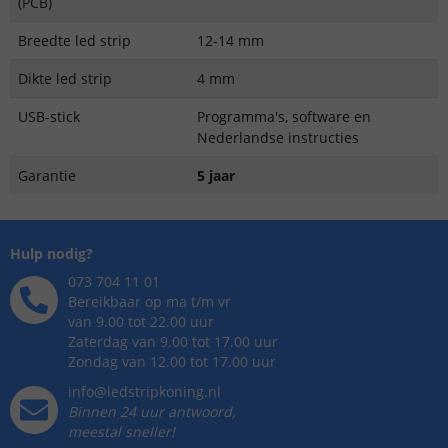
(PCB)
Breedte led strip
12-14 mm
Dikte led strip
4 mm
USB-stick
Programma's, software en
Nederlandse instructies
Garantie
5 jaar
Hulp nodig?
073 704 11 01
Bereikbaar op ma t/m vr
van 9.00 tot 22.00 uur
Zaterdag van 9.00 tot 17.00 uur
Zondag van 12.00 tot 17.00 uur
info@ledstripkoning.nl
Binnen 24 uur antwoord,
meestal sneller!