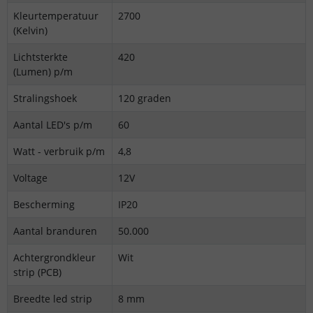
Kleurtemperatuur
2700
(Kelvin)
Lichtsterkte
420
(Lumen) p/m
Stralingshoek
120 graden
Aantal LED's p/m
60
Watt - verbruik p/m
4,8
Voltage
12V
Bescherming
IP20
Aantal branduren
50.000
Achtergrondkleur
Wit
strip (PCB)
Breedte led strip
8 mm