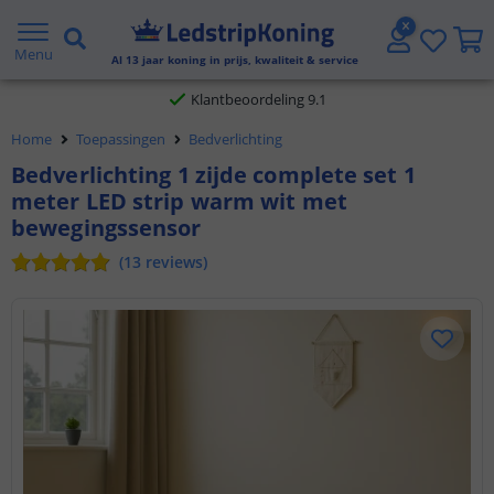
Gratis verzending vanaf € 20,- NL en BE
Menu
Al
13
jaar koning in prijs, kwaliteit & service
Klantbeoordeling 9.1
Home
Toepassingen
Bedverlichting
Voor 23:45 uur besteld,
morgen in huis
Bedverlichting 1 zijde complete set 1
meter LED strip warm wit met
bewegingssensor
(
13
reviews
)