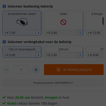
Selecteer bediening ledstrip
Snoerdimmer zwart
Geen
3 Knops d
+
€ 7
,
50
+
€ 0
,
00
+
€ 12
,
50
Selecteer verlengkabel voor de ledstrip
120 cm (standaard)
220 cm
370
+
€ 0
,
00
+
€ 2
,
50
+
€ 4
,
50
IN WINKELWAGEN
Productnummer
:
BVZPWW01m1
Voor
23:45 uur
besteld,
morgen
in huis
Gratis
retour binnen 100 dagen