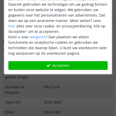
Daarom gebruiken we technologie om uw gedrag binnen
en buiten onze website te volgen. We gebruiken uw
gegevens voor het personaliseren van advertenties. Dat
Bekijk
hele
antwoord
Bekijk
hele
antwoo
doen we op een anonieme manier.
Meer weten?
Lees
Door
Bram
op
zondag 29 november 2020
Door
Lizzy
op
zondag 29 n
hier
alles over onze cookie- en privacyverklaring. Klik op
Bekijk alle
Vraag & antwoord
'Accepteer' om te accepteren.
Kiest u voor
weigeren
?
Dan plaatsen we alleen
Specificaties
functionele en analytische cookies en gebruiken we
technieken die daarop lijken. U kunt uw voorkeuren later
Led strip warm wit
nog aanpassen op de voorkeuren pagina.
Dimbaar
Ja
Accepteer
3M plakstrip over
Ja
gehele lengte
Op maat te
Elke 5 cm
knippen
Type LED
3528 SMD
Kleur
Warm wit