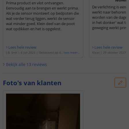
Prima product en vlot ontvangen.
De verlichting is een
Eenvoudig aan te brengen en werkt prima.
werkt naar behoren. 
Als je de sensor monteert op bedpoten die
worden van de dagen, 
wat verder terug liggen, werkt de sensor
in het donker' wat tegen. De sensor voor
wat minder goed. Klein deel van de poot
geweging werkt prima
wat opdikken en het is opgelost.
Lees hele review
Lees hele review
J.B. Smit
|
6 juli 2025
|
Gebaseerd op de
lees meer
...
Klaas
|
29 oktober 2023
'
Bedverlichting 1 zijde complete set 2 me
de
'
Bedverlichting 1 zijde 
ter LED strip warm wit met bewegingsse
meter LED strip warm wit
Bekijk alle
13
reviews
nsor
'
sensor
'
Foto's van klanten