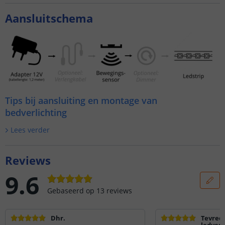
Aansluitschema
Tips bij aansluiting en montage van
bedverlichting
Lees verder
Reviews
9.6
Gebaseerd op
13
reviews
Dhr.
Tevred
ledverl