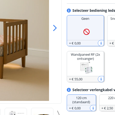
Selecteer bediening leds
Geen
Sn
+
€ 0
,
00
+
€
Wandpaneel RF (2x
ontvanger)
+
€ 55
,
00
Selecteer verlengkabel 
120 cm
220
(standaard)
+
€ 0
,
00
+
€ 2
,
50