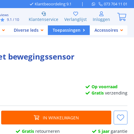
Klantbeoordeling 9.1
073 704 11 01
views
Klantenservice
Verlanglijst
Inloggen
9.1
/ 10
Diverse leds
Toepassingen
Accessoires
met bewegingssensor
Op voorraad
Gratis
verzending
IN WINKELWAGEN
Gratis
retourneren
5 jaar
garantie