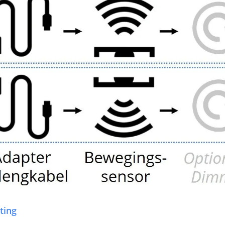
Garantie
Voeding leds
Input voltage
Output voltag
Uitgangsvermo
Uitgangssterkt
Lengte
Breedte
Hoogte
Lengte kabel 1
ting
Garantie