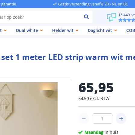
r garantie
Gratis verzending vanaf € 20,- NL en BE
15.449 re
t
Dual white
Helder wit
Daglicht wit
COB
e set 1 meter LED strip warm wit 
65
,
95
54
,
50
excl.
BTW
Maandag
in huis