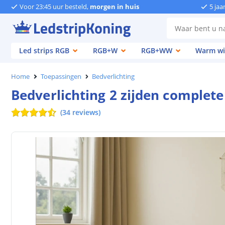
Voor 23:45 uur besteld,
morgen in huis
5 jaa
Led strips RGB
RGB+W
RGB+WW
Warm wi
Home
Toepassingen
Bedverlichting
Bedverlichting 2 zijden complet
(
34
reviews
)