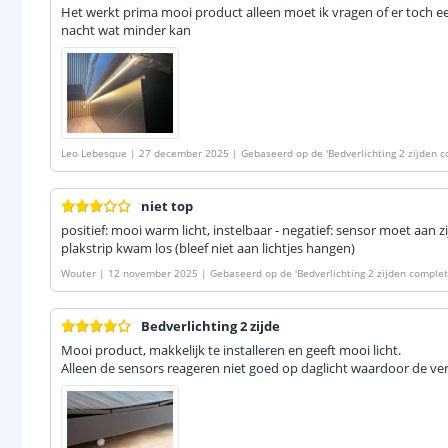
Het werkt prima mooi product alleen moet ik vragen of er toch e
nacht wat minder kan
Leo Lebesque
|
27 december 2025
|
Gebaseerd op de
'
Bedverlichting 2 zijden 
warm wit met bewegingssensor
'
niet top
positief: mooi warm licht, instelbaar - negatief: sensor moet aan z
plakstrip kwam los (bleef niet aan lichtjes hangen)
Wouter
|
12 november 2025
|
Gebaseerd op de
'
Bedverlichting 2 zijden comple
wit met bewegingssensor
'
Bedverlichting 2 zijde
Mooi product, makkelijk te installeren en geeft mooi licht.
Alleen de sensors reageren niet goed op daglicht waardoor de ve