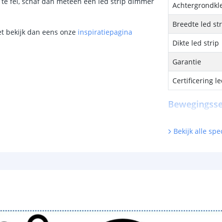
g te fel, schaf dan meteen een led strip dimmer
Achtergrondkle
Breedte led st
et bekijk dan eens onze
inspiratiepagina
Dikte led strip
Garantie
Certificering le
Bewegingss
Voltage
Bekijk alle spec
Maximale outp
Uitschakel ver
Detectiehoek
Detectiebereik
Afmetingen