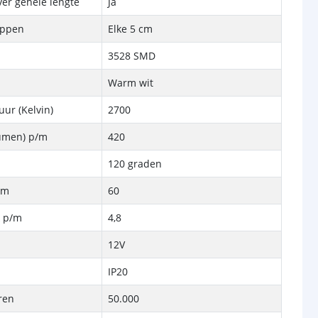
ver gehele lengte
Ja
ippen
Elke 5 cm
3528 SMD
Warm wit
ur (Kelvin)
2700
Lumen) p/m
420
120 graden
/m
60
k p/m
4,8
12V
IP20
ren
50.000