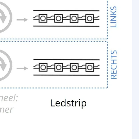
5 jaar
trip
230V
e
12V
gen (watt)
24W
e (ampère)
2A
85 mm
48 mm
32 mm
2 volt
120 cm
5 jaar