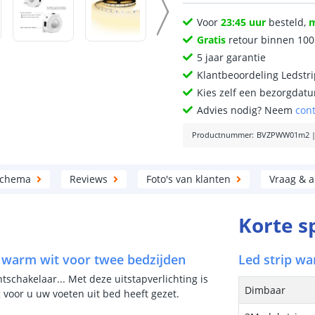
Voor
23:45 uur
besteld,
Gratis
retour binnen 10
5 jaar garantie
Klantbeoordeling Ledstr
Kies zelf een bezorgdatu
Advies nodig? Neem
con
Productnummer
:
BVZPWW01m2
schema
Reviews
Foto's van klanten
Vraag & 
Korte s
p warm wit voor twee bedzijden
Led strip wa
tschakelaar... Met deze uitstapverlichting is
Dimbaar
 voor u uw voeten uit bed heeft gezet.