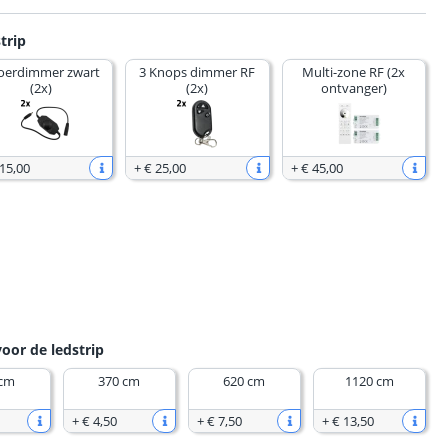
trip
oerdimmer zwart
3 Knops dimmer RF
Multi-zone RF (2x
(2x)
(2x)
ontvanger)
 15
,
00
+
€ 25
,
00
+
€ 45
,
00
voor de ledstrip
 cm
370 cm
620 cm
1120 cm
+
€ 4
,
50
+
€ 7
,
50
+
€ 13
,
50