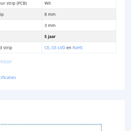
ur strip (PCB)
Wit
rip
8 mm
3 mm
5 jaar
d strip
CE
,
CE-LVD
en
RoHS
ensor
5V - 24V
ificaties
ut
8A
traging
Instelbaar 15 sec. tot 5 min.
140 graden
2 meter
41x38mm (B*H)