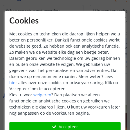
Ik heb een setup met meerdere
Mijn monitor heeft ge
monitoren. Kun je via de software
Werkt deze ledstrip o
Cookies
meerdere sets aansturen?
aansluit aan mijn pc?
dan nog?
Door
Marco
op
vrijdag 28 november 2025
Door
Robben
op
dinsdag 1
Met cookies en technieken die daarop lijken helpen we u
Wanneer u dit product wenst te
beter en persoonlijker. Dankzij functionele cookies werkt
gebruiken voor meerdere monitors,
Dit product dient alt
de website goed. Ze hebben ook een analytische functie.
kan het voorkomen dat deze niet goed
aangesloten te wor
Zo maken we de website elke dag een beetje beter.
presteert en geen goede pixel show
poort van de PC zel
Daarom gebruiken we technologie om uw gedrag binnen
weergeeft.
middels de meegele
Bekijk
hele
antwoord
Bekijk
hele
antwoo
en buiten onze website te volgen. We gebruiken uw
verlichting dynamis
Door
Louise
op
vrijdag 28 november 2025
Door
Levi
op
woensdag 15 
bewegen.
gegevens voor het personaliseren van advertenties. Dat
doen we op een anonieme manier.
Meer weten?
Lees
Bekijk alle
Vraag & antwoord
hier
alles over onze cookie- en privacyverklaring. Klik op
'Accepteer' om te accepteren.
Aanvullende producten
Kiest u voor
weigeren
?
Dan plaatsen we alleen
functionele en analytische cookies en gebruiken we
technieken die daarop lijken. U kunt uw voorkeuren later
nog aanpassen op de voorkeuren pagina.
Accepteer