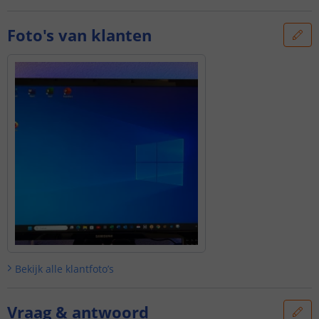
Foto's van klanten
Bekijk alle
klantfoto’s
Vraag & antwoord