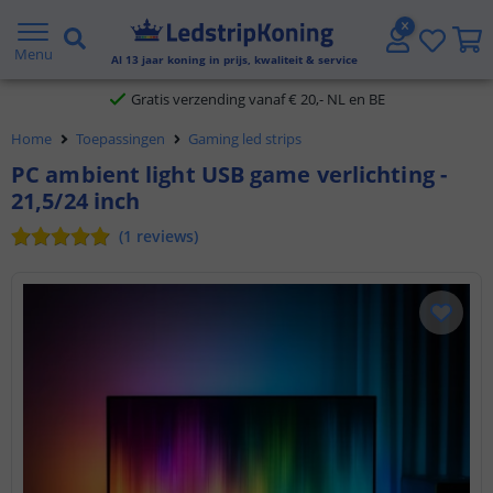
5 jaar garantie
Menu
Al
13
jaar koning in prijs, kwaliteit & service
Gratis verzending vanaf € 20,- NL en BE
Home
Toepassingen
Gaming led strips
Klantbeoordeling 9.1
PC ambient light USB game verlichting -
21,5/24 inch
Voor 23:45 uur besteld,
morgen in huis
(
1
reviews
)