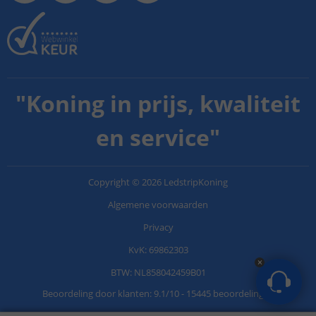
"
Koning in prijs, kwaliteit
en service
"
Copyright
©
2026
LedstripKoning
Algemene voorwaarden
Privacy
KvK: 69862303
BTW: NL858042459B01
Beoordeling door klanten:
9.1
/
10
-
15445 beoordelingen