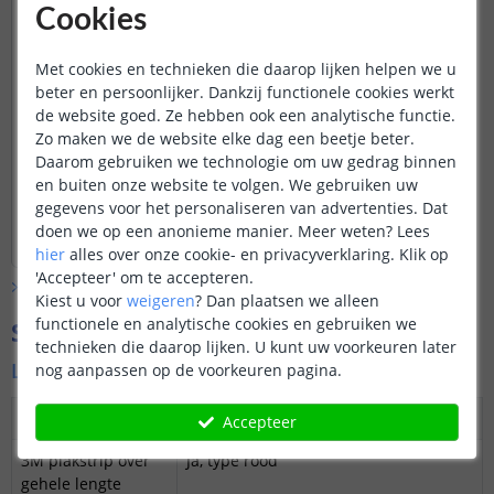
Ik heb interesse in de led
Cookies
parasolverlichting. Ik vroeg me hierbij af of
een zweefparasol nog dichtgeklapt kan
Met cookies en technieken die daarop lijken helpen we u
worden dan? Of zijn deze makkelijk
demonteerbaar?
beter en persoonlijker. Dankzij functionele cookies werkt
Door
Degraef
op
zondag 31 mei 2020
de website goed. Ze hebben ook een analytische functie.
Dat is een open vraag die me tegen houdt
Zo maken we de website elke dag een beetje beter.
Het is mogelijk om de parasol nog dicht
nu al te bestellen.
Daarom gebruiken we technologie om uw gedrag binnen
te klappen met de ledstrips reeds
en buiten onze website te volgen. We gebruiken uw
gemonteerd. Ze zijn eventueel ook
gegevens voor het personaliseren van advertenties. Dat
eenvoudig te demonteren, maar dit
Bekijk
hele
antwoord
doen we op een anonieme manier.
Meer weten?
Lees
zou niet nodig hoeven zijn.
Door
Lizzy
op
dinsdag 2 juni 2020
hier
alles over onze cookie- en privacyverklaring. Klik op
'Accepteer' om te accepteren.
Bekijk alle
Vraag & antwoord
Kiest u voor
weigeren
?
Dan plaatsen we alleen
functionele en analytische cookies en gebruiken we
Specificaties
technieken die daarop lijken. U kunt uw voorkeuren later
Led strip warm wit
nog aanpassen op de voorkeuren pagina.
Dimbaar
Ja
Accepteer
3M plakstrip over
Ja, type rood
gehele lengte