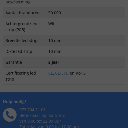
bescherming
Aantal branduren
50.000
Achtergrondkleur
Wit
strip (PCB)
Breedte led strip
10 mm
Dikte led strip
10 mm
Garantie
5 jaar
Certificering led
CE
,
CE-LVD
en
RoHS
strip
Hulp nodig?
073 704 11 01
Bereikbaar op ma t/m vr
van 9.00 tot 22.00 uur
Zaterdag van 9.00 tot 17.00 uur