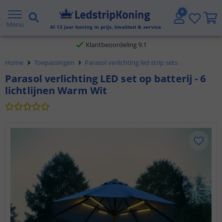
Gratis verzending vanaf € 20,- NL en BE
Menu
Al
13
jaar koning in prijs, kwaliteit & service
Klantbeoordeling 9.1
Home
Toepassingen
Parasol verlichting led strip sets
Voor 23:45 uur besteld,
morgen in huis
Parasol verlichting LED set op batterij - 6
lichtlijnen Warm Wit