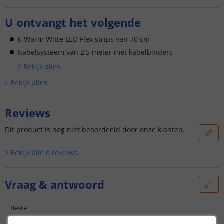
U ontvangt het volgende
6 Warm Witte LED Flex strips van 70 cm
Kabelsysteem van 2,5 meter met kabelbinders
Bekijk alle
s
Bekijk alle
s
Reviews
Dit product is nog niet beoordeeld door onze klanten.
Bekijk alle
0
reviews
Vraag & antwoord
Beste