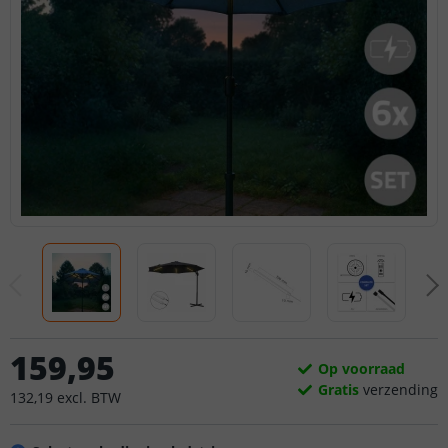
159
,
95
Op voorraad
Gratis
verzending
132
,
19
excl.
BTW