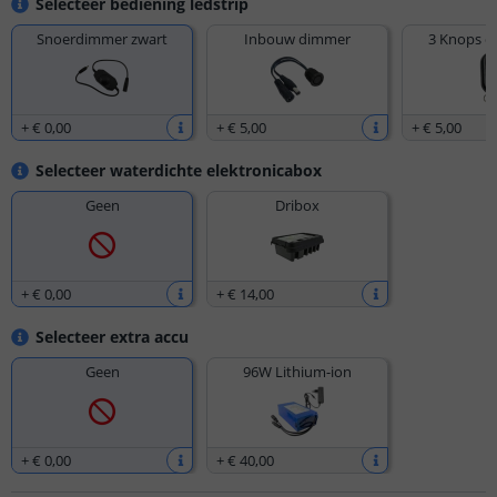
Selecteer bediening ledstrip
Snoerdimmer zwart
Inbouw dimmer
3 Knops d
+
€ 0
,
00
+
€ 5
,
00
+
€ 5
,
00
Selecteer waterdichte elektronicabox
Geen
Dribox
+
€ 0
,
00
+
€ 14
,
00
Selecteer extra accu
Geen
96W Lithium-ion
+
€ 0
,
00
+
€ 40
,
00