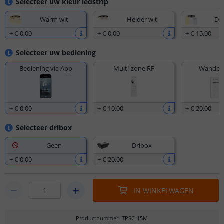
Selecteer uw kleur ledstrip
Warm wit
Helder wit
Dua
+
€ 0
,
00
+
€ 0
,
00
+
€ 15
,
00
Selecteer uw bediening
Bediening via App
Multi-zone RF
Wandpan
+
€ 0
,
00
+
€ 10
,
00
+
€ 20
,
00
Selecteer dribox
Geen
Dribox
+
€ 0
,
00
+
€ 20
,
00
IN WINKELWAGEN
Productnummer
:
TPSC-15M