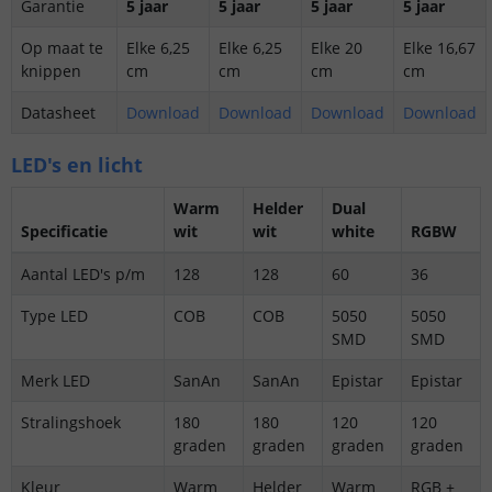
Garantie
5 jaar
5 jaar
5 jaar
5 jaar
Op maat te
Elke 6,25
Elke 6,25
Elke 20
Elke 16,67
knippen
cm
cm
cm
cm
Datasheet
Download
Download
Download
Download
LED's en licht
Warm
Helder
Dual
Specificatie
wit
wit
white
RGBW
Aantal LED's p/m
128
128
60
36
Type LED
COB
COB
5050
5050
SMD
SMD
Merk LED
SanAn
SanAn
Epistar
Epistar
Stralingshoek
180
180
120
120
graden
graden
graden
graden
Kleur
Warm
Helder
Warm
RGB +