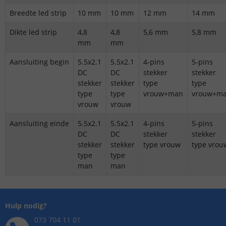
Breedte led strip
10 mm
10 mm
12 mm
14 mm
Dikte led strip
4,8
4,8
5,6 mm
5,8 mm
mm
mm
Aansluiting begin
5.5x2.1
5.5x2.1
4-pins
5-pins
DC
DC
stekker
stekker
stekker
stekker
type
type
type
type
vrouw+man
vrouw+m
vrouw
vrouw
Aansluiting einde
5.5x2.1
5.5x2.1
4-pins
5-pins
DC
DC
stekker
stekker
stekker
stekker
type vrouw
type vrou
type
type
man
man
Hulp nodig?
073 704 11 01