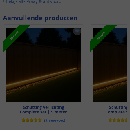
Bekijk alle
Vraag & antwoord
Aanvullende producten
NIEUW
NIEUW
Schutting verlichting
Schutting 
Complete set | 5 meter
Complete se
(
2
reviews
)