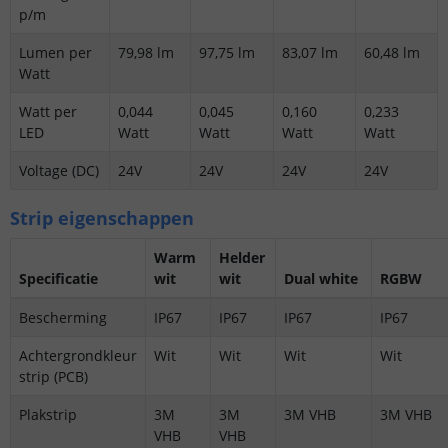
p/m
Lumen per
79,98 lm
97,75 lm
83,07 lm
60,48 lm
Watt
Watt per
0,044
0,045
0,160
0,233
LED
Watt
Watt
Watt
Watt
Voltage (DC)
24V
24V
24V
24V
Strip eigenschappen
Warm
Helder
Specificatie
wit
wit
Dual white
RGBW
Bescherming
IP67
IP67
IP67
IP67
Achtergrondkleur
Wit
Wit
Wit
Wit
strip (PCB)
Plakstrip
3M
3M
3M VHB
3M VHB
VHB
VHB