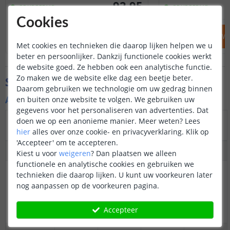
92
,
95
OP VOORRAAD
OP VOORRAAD
Cookies
IN WINKELWAGEN
IN WINKELW
Met cookies en technieken die daarop lijken helpen we u
beter en persoonlijker. Dankzij functionele cookies werkt
de website goed. Ze hebben ook een analytische functie.
Zo maken we de website elke dag een beetje beter.
Specificaties
Daarom gebruiken we technologie om uw gedrag binnen
Algemene kenmerken
en buiten onze website te volgen. We gebruiken uw
gegevens voor het personaliseren van advertenties. Dat
Warm
Helder
Dual
doen we op een anonieme manier.
Meer weten?
Lees
Specificatie
wit
wit
white
RGBW
hier
alles over onze cookie- en privacyverklaring. Klik op
'Accepteer' om te accepteren.
Dimbaar
ja
Ja
Ja
Ja
Kiest u voor
weigeren
?
Dan plaatsen we alleen
functionele en analytische cookies en gebruiken we
3M
ja
Ja
Ja
Ja
technieken die daarop lijken. U kunt uw voorkeuren later
plakstrip
nog aanpassen op de voorkeuren pagina.
over de
gehele
Accepteer
lengte