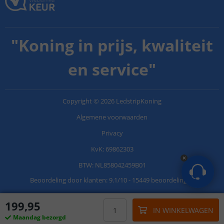
"
Koning in prijs, kwaliteit
en service
"
Copyright
©
2026
LedstripKoning
Algemene voorwaarden
Privacy
KvK: 69862303
BTW: NL858042459B01
Beoordeling door klanten:
9.1
/
10
-
15449 beoordelingen
199
,
95
IN WINKELWAGEN
Maandag bezorgd