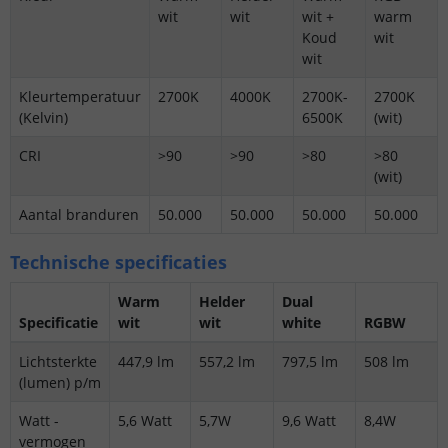
wit
wit
wit +
warm
Koud
wit
wit
Kleurtemperatuur
2700K
4000K
2700K-
2700K
(Kelvin)
6500K
(wit)
CRI
>90
>90
>80
>80
(wit)
Aantal branduren
50.000
50.000
50.000
50.000
Technische specificaties
Warm
Helder
Dual
Specificatie
wit
wit
white
RGBW
Lichtsterkte
447,9 lm
557,2 lm
797,5 lm
508 lm
(lumen) p/m
Watt -
5,6 Watt
5,7W
9,6 Watt
8,4W
vermogen