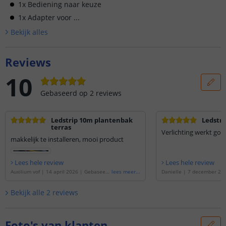
1x Bediening naar keuze
1x Adapter voor ...
Bekijk alle
s
Reviews
10
Gebaseerd op
2
reviews
Ledstrip 10m plantenbak
Ledstri
terras
Verlichting werkt goed
makkelijk te installeren, mooi product
Lees hele review
Lees hele review
Auxilium vof
|
14 april 2026
|
Gebaseerd
lees meer
...
Danielle
|
7 december 20
op de
'
Schutting verlichting - 10 meter - c
d op de
'
Schutting verlichti
omplete ledstrip set
'
omplete ledstrip set
'
Bekijk alle
2
reviews
Foto's van klanten