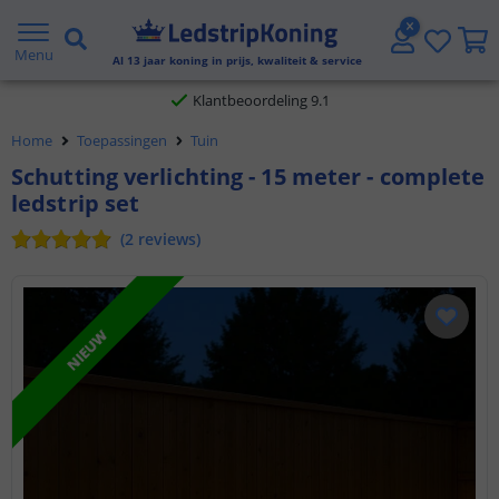
Gratis verzending vanaf € 20,- NL en BE
Menu
Al
13
jaar koning in prijs, kwaliteit & service
Klantbeoordeling 9.1
Home
Toepassingen
Tuin
Voor 23:45 uur besteld,
morgen in huis
Schutting verlichting - 15 meter - complete
ledstrip set
(
2
reviews
)
NIEUW