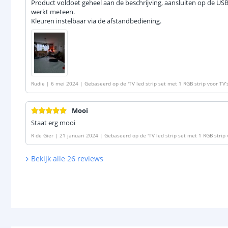
Product voldoet geheel aan de beschrijving, aansluiten op de USB
werkt meteen.
Kleuren instelbaar via de afstandbediening.
Rudie
|
6 mei 2024
|
Gebaseerd op de
'
TV led strip set met 1 RGB strip voor TV’
Mooi
Staat erg mooi
R de Gier
|
21 januari 2024
|
Gebaseerd op de
'
TV led strip set met 1 RGB strip 
Bekijk alle
26
reviews