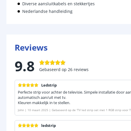
Diverse aansluitkabels en stekkertjes
Nederlandse handleiding
Reviews
9.8
Gebaseerd op
26
reviews
Ledstrip
Perfecte strip voor achter de televisie. Simpele installatie door a
automatisch aan/uit met tv.
Kleuren makkelijk in te stellen.
John
|
10 maart 2025
|
Gebaseerd op de
'
TV led strip set met 1 RGB strip voor T
ledstrip