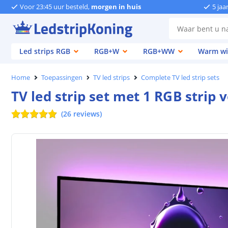
Voor 23:45 uur besteld,
morgen in huis
5 jaa
Led strips RGB
RGB+W
RGB+WW
Warm wi
Home
Toepassingen
TV led strips
Complete TV led strip sets
TV led strip set met 1 RGB strip v
(
26
reviews
)