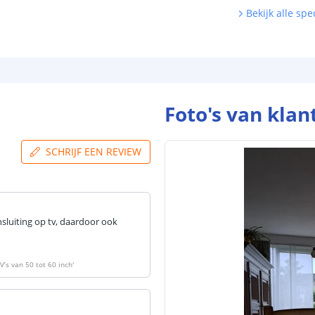
Bekijk alle spec
Foto's van klan
SCHRIJF EEN REVIEW
ansluiting op tv, daardoor ook
V’s van 50 tot 60 inch
'