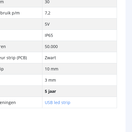
/m
30
rbruik p/m
7,2
5V
IP65
ren
50.000
ur strip (PCB)
Zwart
rip
10 mm
3 mm
5 jaar
keningen
USB led strip