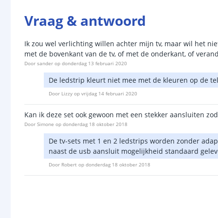
Vraag & antwoord
Ik zou wel verlichting willen achter mijn tv, maar wil het n
met de bovenkant van de tv, of met de onderkant, of verand
Door
sander
op
donderdag 13 februari 2020
De ledstrip kleurt niet mee met de kleuren op de te
Door
Lizzy
op
vrijdag 14 februari 2020
Kan ik deze set ook gewoon met een stekker aansluiten zodat
Door
Simone
op
donderdag 18 oktober 2018
De tv-sets met 1 en 2 ledstrips worden zonder adap
naast de usb aansluit mogelijkheid standaard gele
Door
Robert
op
donderdag 18 oktober 2018