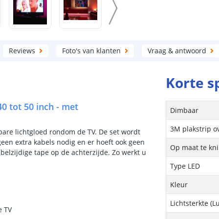
Reviews
Foto's van klanten
Vraag & antwoord
Korte s
40 tot 50 inch - met
Dimbaar
3M plakstrip o
lbare lichtgloed rondom de TV. De set wordt
geen extra kabels nodig en er hoeft ook geen
Op maat te kn
bbelzijdige tape op de achterzijde. Zo werkt u
Type LED
Kleur
Lichtsterkte (
e TV