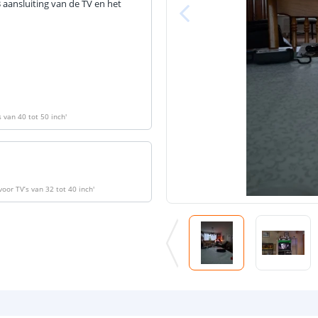
 aansluiting van de TV en het
s van 40 tot 50 inch
'
voor TV’s van 32 tot 40 inch
'