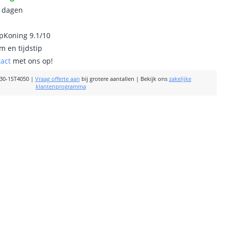
0 dagen
ipKoning 9.1/10
m en tijdstip
tact
met ons op!
30-1ST4050
|
Vraag offerte aan
bij grotere aantallen
|
Bekijk ons
zakelijke
klantenprogramma