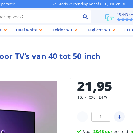
r garantie
Gratis verzending vanaf € 20,- NL en BE
15.443 re
t
Dual white
Helder wit
Daglicht wit
COB
oor TV’s van 40 tot 50 inch
21
,
95
18
,
14
excl.
BTW
Voor
23:45 uur
besteld,