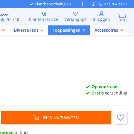
Klantbeoordeling 9.1
073 704 11 01
views
Klantenservice
Verlanglijst
Inloggen
9.1
/ 10
Diverse leds
Toepassingen
Accessoires
Op voorraad
Gratis
verzending
IN WINKELWAGEN
morgen
in huis