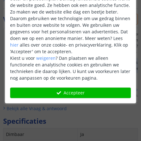
Bekijk alle
klantfoto’s
de website goed. Ze hebben ook een analytische functie.
Zo maken we de website elke dag een beetje beter.
Vraag & antwoord
Daarom gebruiken we technologie om uw gedrag binnen
en buiten onze website te volgen. We gebruiken uw
gegevens voor het personaliseren van advertenties. Dat
Volgens de beschrijving is de TV led strip
Geeft de set vier kleur
doen we op een anonieme manier.
Meer weten?
Lees
geschikt voor 40-50 8inch tv's
kleuringen maken me
hier
alles over onze cookie- en privacyverklaring. Klik op
Ik ben in het bezit van een 55 inch tv. Kan
afstandsbediening ?
'Accepteer' om te accepteren.
dit hier gebruikt worden?
Door
Rene
op
vrijdag 16 
Kiest u voor
weigeren
?
Dan plaatsen we alleen
Door
Goossens
op
maandag 10 juli 2023
U kunt met deze set
functionele en analytische cookies en gebruiken we
In theorie zou deze hiervoor gebruikt
regenboog creëren.
technieken die daarop lijken. U kunt uw voorkeuren later
kunnen worden. Echter kunnen we hier
nog aanpassen op de voorkeuren pagina.
niet bij garanderen dat dit een mooi
resultaat op zal leveren. Ik zou u dan
Bekijk
hele
antwoord
Bekijk
hele
antwoo
ook adviseren om gebruik te maken
Accepteer
Door
Levi
op
maandag 10 juli 2023
Door
Danielle
op
zaterdag
van de
set voor 50-60 inch tv's
.
Bekijk alle
Vraag & antwoord
Specificaties
Dimbaar
Ja