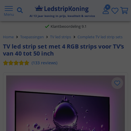
Gratis verzending vanaf € 20,- NL en BE
Menu
Al
13
jaar koning in prijs, kwaliteit & service
Klantbeoordeling 9.1
Home
Toepassingen
TV led strips
Complete TV led strip sets
Voor 23:45 uur besteld,
morgen in huis
TV led strip set met 4 RGB strips voor TV’s
van 40 tot 50 inch
(
133
reviews
)