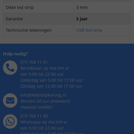
Dikte led strip
3 mm
Garantie
5 jaar
Technische tekeningen
USB led strip
Hulp nodig?
073 704 11 01
Bereikbaar op ma t/m vr
van 9.00 tot 22.00 uur
Zaterdag van 9.00 tot 17.00 uur
Zondag van 12.00 tot 17.00 uur
info@ledstripkoning.nl
Binnen 24 uur antwoord,
meestal sneller!
073 704 11 00
Whatsapp op ma t/m vr
van 9.00 tot 22.00 uur
Zaterdag van 9.00 tot 17.00 uur