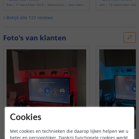
Rob
|
17 december 2025
|
Gebaseerd op
lees meer
...
adri
|
15 september 2025
de
'
TV led strip set met 4 RGB strips voor
p de
'
TV led strip set met 
TV’s > 60 inch
'
or TV’s van 32 tot 40 inch
'
Bekijk alle
133
reviews
Foto's van klanten
Cookies
Met cookies en technieken die daarop lijken helpen we u
beter en persoonlijker. Dankzij functionele cookies werkt