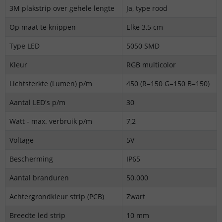
3M plakstrip over gehele lengte
Ja, type rood
Op maat te knippen
Elke 3,5 cm
Type LED
5050 SMD
Kleur
RGB multicolor
Lichtsterkte (Lumen) p/m
450 (R=150 G=150 B=150)
Aantal LED's p/m
30
Watt - max. verbruik p/m
7,2
Voltage
5V
Bescherming
IP65
Aantal branduren
50.000
Achtergrondkleur strip (PCB)
Zwart
Breedte led strip
10 mm