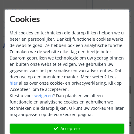
mogelijk uit wilt kunnen breiden, kunt u
verlichting.
het beste opteren voor een
losse strip
Bekijk
hele
antwoord
Bekijk
hele
antwoo
en adapter
.
Door
Levi
op
donderdag 26 februari 2026
Door
Sharona
op
maandag 
Cookies
Bekijk alle
Vraag & antwoord
Met cookies en technieken die daarop lijken helpen we u
beter en persoonlijker. Dankzij functionele cookies werkt
Aanvullende producten
de website goed. Ze hebben ook een analytische functie.
Zo maken we de website elke dag een beetje beter.
Daarom gebruiken we technologie om uw gedrag binnen
en buiten onze website te volgen. We gebruiken uw
gegevens voor het personaliseren van advertenties. Dat
doen we op een anonieme manier.
Meer weten?
Lees
hier
alles over onze cookie- en privacyverklaring. Klik op
'Accepteer' om te accepteren.
Kiest u voor
weigeren
?
Dan plaatsen we alleen
functionele en analytische cookies en gebruiken we
technieken die daarop lijken. U kunt uw voorkeuren later
nog aanpassen op de voorkeuren pagina.
Accepteer