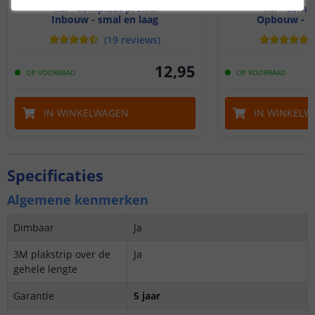
1M - compleet profiel
1M - compl
Inbouw - smal en laag
Opbouw - br
(
19
reviews
)
12
,
95
OP VOORRAAD
OP VOORRAAD
IN WINKELWAGEN
IN WINKELW
Specificaties
Algemene kenmerken
Dimbaar
Ja
3M plakstrip over de
Ja
gehele lengte
Garantie
5 jaar