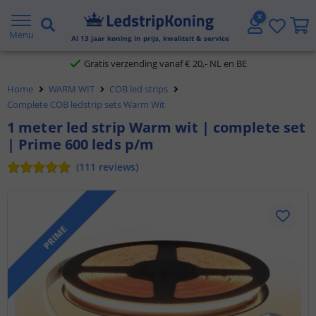
5 jaar garantie
Menu
Al
13
jaar koning in prijs, kwaliteit & service
Gratis verzending vanaf € 20,- NL en BE
Klantbeoordeling 9.1
Home
WARM WIT
COB led strips
Complete COB ledstrip sets Warm Wit
Voor 23:45 uur besteld,
morgen in huis
1 meter led strip Warm wit | complete set
| Prime 600 leds p/m
(
111
reviews
)
PRIME