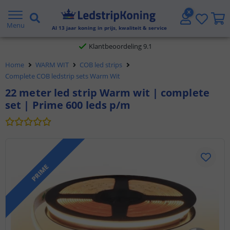
Gratis verzending vanaf € 20,- NL en BE
Menu
Al
13
jaar koning in prijs, kwaliteit & service
Klantbeoordeling 9.1
Home
WARM WIT
COB led strips
Voor 23:45 uur besteld,
morgen in huis
Complete COB ledstrip sets Warm Wit
22 meter led strip Warm wit | complete
set | Prime 600 leds p/m
PRIME