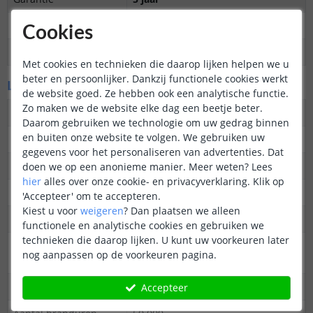
Op maat te knippen
Overal knipbaar
Cookies
Datasheet
Download
Met cookies en technieken die daarop lijken helpen we u
beter en persoonlijker. Dankzij functionele cookies werkt
LED's en licht
de website goed. Ze hebben ook een analytische functie.
Zo maken we de website elke dag een beetje beter.
Aantal LED's p/m
600
Daarom gebruiken we technologie om uw gedrag binnen
en buiten onze website te volgen. We gebruiken uw
Type LED
COB
gegevens voor het personaliseren van advertenties. Dat
Merk LED
SanAn
doen we op een anonieme manier.
Meer weten?
Lees
hier
alles over onze cookie- en privacyverklaring. Klik op
Stralingshoek
180 graden
'Accepteer' om te accepteren.
Kiest u voor
weigeren
?
Dan plaatsen we alleen
Kleur
Warm wit
functionele en analytische cookies en gebruiken we
technieken die daarop lijken. U kunt uw voorkeuren later
Kleurtemperatuur
2700K
nog aanpassen op de voorkeuren pagina.
(Kelvin)
CRI
> 80
Accepteer