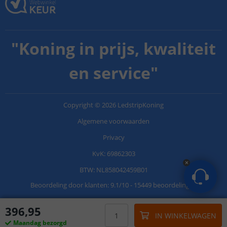
"
Koning in prijs, kwaliteit
en service
"
Copyright
©
2026
LedstripKoning
Algemene voorwaarden
Privacy
KvK: 69862303
BTW: NL858042459B01
Beoordeling door klanten:
9.1
/
10
-
15449 beoordelingen
396
,
95
IN WINKELWAGEN
Maandag bezorgd