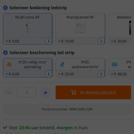
Selecteer bediening ledstrip
Multi-zone RF
Wandpaneel RF
Bediening
+
€ 0
,
00
+
€ 10
,
00
+
€ 20
,
00
Selecteer bescherming led strip
IP20: veilig voor
IP65:
IP67
aanraking
spatwaterdicht
wat
+
€ 0
,
00
+
€ 33
,
00
+
€ 48
,
00
IN WINKELWAGEN
Productnummer
:
WWCS600-22M
Voor
23:45 uur
besteld,
morgen
in huis