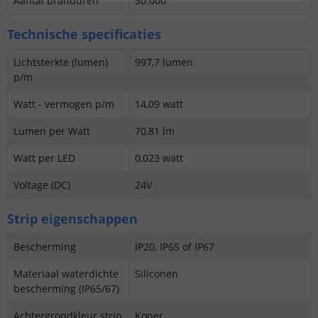
Aantal branduren
50.000
Technische specificaties
Lichtsterkte (lumen)
997,7 lumen
p/m
Watt - vermogen p/m
14,09 watt
Lumen per Watt
70,81 lm
Watt per LED
0,023 watt
Voltage (DC)
24V
Strip eigenschappen
Bescherming
IP20, IP65 of IP67
Materiaal waterdichte
Siliconen
bescherming (IP65/67)
Achtergrondkleur strip
Koper