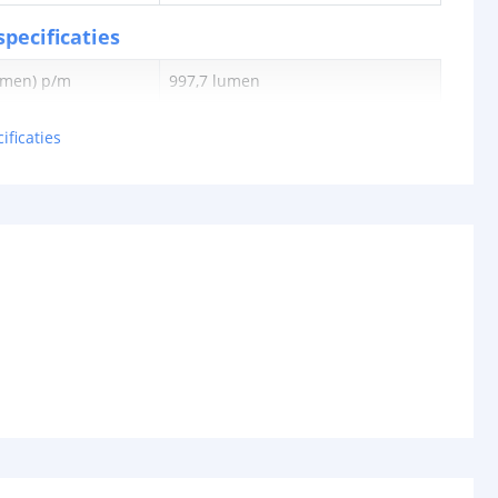
pecificaties
lumen) p/m
997,7 lumen
en p/m
14,09 watt
ificaties
tt
70,81 lm
0,023 watt
24V
schappen
IP20, IP65 of IP67
rdichte
Siliconen
P65/67)
ur strip (PCB)
Koper
IP20: 3M 300LSE