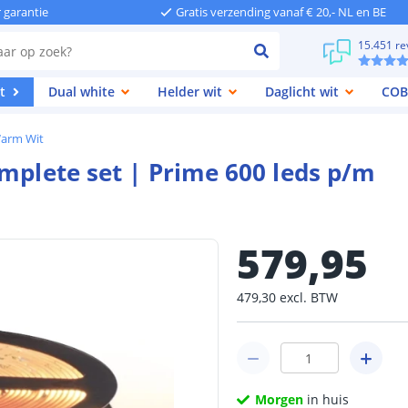
r garantie
Gratis verzending vanaf € 20,- NL en BE
15.451 re
t
Dual white
Helder wit
Daglicht wit
COB
Warm Wit
mplete set | Prime 600 leds p/m
579
,
95
479
,
30
excl.
BTW
Morgen
in huis