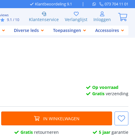
Klantbeoordeling 9.1
073 704 11 01
views
Klantenservice
Verlanglijst
Inloggen
9.1
/ 10
Diverse leds
Toepassingen
Accessoires
Op voorraad
Gratis
verzending
IN WINKELWAGEN
Gratis
retourneren
5 jaar
garantie