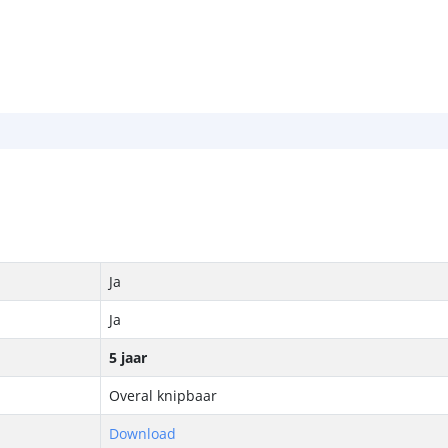
Breedte led st
Dikte led strip
Aansluiting be
Aansluiting ei
Ja
Ja
5 jaar
Overal knipbaar
Download