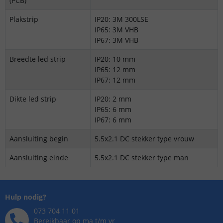
(PCB)
Plakstrip
IP20: 3M 300LSE
IP65: 3M VHB
IP67: 3M VHB
Breedte led strip
IP20: 10 mm
IP65: 12 mm
IP67: 12 mm
Dikte led strip
IP20: 2 mm
IP65: 6 mm
IP67: 6 mm
Aansluiting begin
5.5x2.1 DC stekker type vrouw
Aansluiting einde
5.5x2.1 DC stekker type man
Hulp nodig?
073 704 11 01
Bereikbaar op ma t/m vr