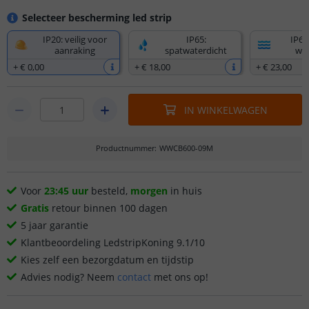
Selecteer bescherming led strip
IP20: veilig voor
IP65:
IP67
aanraking
spatwaterdicht
wat
+
€ 0
,
00
+
€ 18
,
00
+
€ 23
,
00
IN WINKELWAGEN
Productnummer
:
WWCB600-09M
Voor
23:45 uur
besteld,
morgen
in huis
Gratis
retour binnen 100 dagen
5 jaar garantie
Klantbeoordeling LedstripKoning 9.1/10
Kies zelf een bezorgdatum en tijdstip
Advies nodig? Neem
contact
met ons op!