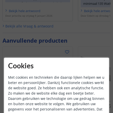
10mm. Of u kunt een losse +/- kabel
minimaal 135 Watt n
solderen op de knippunten.
Bekijk
hele
antwoord
Bekijk
hele
antwoo
Door
priscilla
op
vrijdag 9 januari 2026
Door
Edwin
op
dinsdag 1 a
https://www.ledstripkoning.nl/...
Bekijk alle
Vraag & antwoord
https://www.ledstripkoning.nl/...
https://www.ledstripkoning.nl/...
Aanvullende producten
Cookies
Met cookies en technieken die daarop lijken helpen we u
beter en persoonlijker. Dankzij functionele cookies werkt
de website goed. Ze hebben ook een analytische functie.
Zo maken we de website elke dag een beetje beter.
Daarom gebruiken we technologie om uw gedrag binnen
en buiten onze website te volgen. We gebruiken uw
gegevens voor het personaliseren van advertenties. Dat