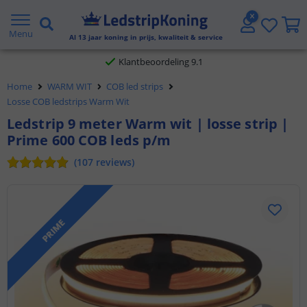
Gratis verzending vanaf € 20,- NL en BE
Menu
Al
13
jaar koning in prijs, kwaliteit & service
Klantbeoordeling 9.1
Home
WARM WIT
COB led strips
Voor 23:45 uur besteld,
morgen in huis
Losse COB ledstrips Warm Wit
Ledstrip 9 meter Warm wit | losse strip |
Prime 600 COB leds p/m
(
107
reviews
)
PRIME