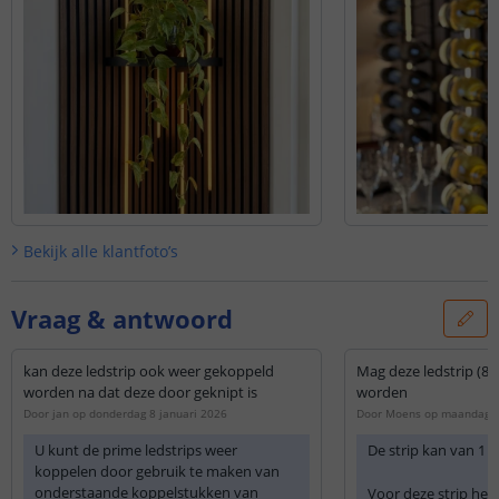
Bekijk alle
klantfoto’s
Vraag & antwoord
kan deze ledstrip ook weer gekoppeld
Mag deze ledstrip (8m
worden na dat deze door geknipt is
worden
Door
jan
op
donderdag 8 januari 2026
Door
Moens
op
maandag 3
U kunt de prime ledstrips weer
De strip kan van 1 
koppelen door gebruik te maken van
onderstaande koppelstukken van
Voor deze strip hee