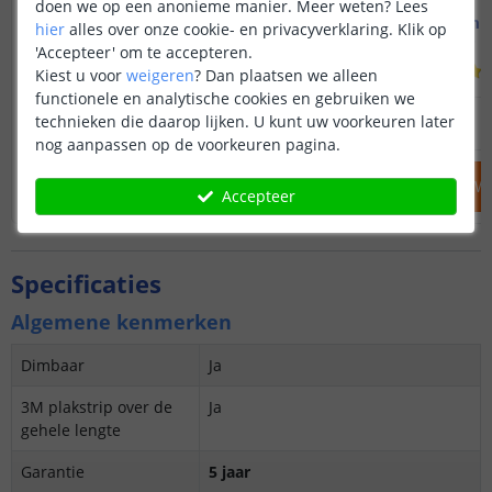
doen we op een anonieme manier.
Meer weten?
Lees
3M - compleet zwart profiel
3M - compl
hier
alles over onze cookie- en privacyverklaring. Klik op
Opbouw - breed en laag
Opbouw - br
'Accepteer' om te accepteren.
(
2
reviews
)
Kiest u voor
weigeren
?
Dan plaatsen we alleen
functionele en analytische cookies en gebruiken we
39
,
95
technieken die daarop lijken. U kunt uw voorkeuren later
OP VOORRAAD
OP VOORRAAD
nog aanpassen op de voorkeuren pagina.
IN WINKELWAGEN
IN WINKELW
Accepteer
Specificaties
Algemene kenmerken
Dimbaar
Ja
3M plakstrip over de
Ja
gehele lengte
Garantie
5 jaar