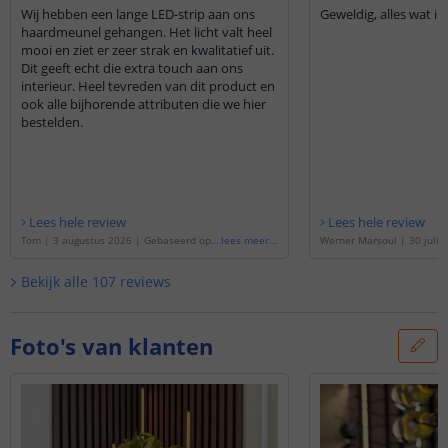
Wij hebben een lange LED-strip aan ons
Geweldig, alles wat i
haardmeunel gehangen. Het licht valt heel
mooi en ziet er zeer strak en kwalitatief uit.
Dit geeft echt die extra touch aan ons
interieur. Heel tevreden van dit product en
ook alle bijhorende attributen die we hier
bestelden.
Lees hele review
Lees hele review
Tom
|
3 augustus 2026
|
Gebaseerd op d
lees meer
...
Werner Marsoul
|
30 juli 
e
'
Ledstrip 5 meter Warm wit | losse stri
erd op de
'
Ledstrip 1 mete
p | Prime 600 COB leds p/m
'
osse strip | Prime 600 CO
Bekijk alle
107
reviews
Foto's van klanten