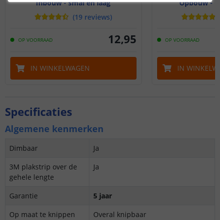
Inbouw - smal en laag
Opbouw - br
(
19
reviews
)
12
,
95
OP VOORRAAD
OP VOORRAAD
IN WINKELWAGEN
IN WINKELW
Specificaties
Algemene kenmerken
Dimbaar
Ja
3M plakstrip over de
Ja
gehele lengte
Garantie
5 jaar
Op maat te knippen
Overal knipbaar