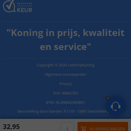
"
Koning in prijs, kwaliteit
en service
"
Copyright
©
2026
LedstripKoning
Algemene voorwaarden
Privacy
KvK: 69862303
BTW: NL858042459B01
Beoordeling door klanten:
9.1
/
10
-
15451 beoordelingen
32
,
95
IN WINKELWAGEN