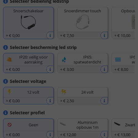
Selecteer bediening ledstrip
Snoerschakelaar
Snoerdimmer touch
Opbouw 
+
€ 0
,
00
+
€ 7
,
50
+
€ 10
,
00
Selecteer bescherming led strip
IP20: veilig voor
IP65:
IP67
aanraking
spatwaterdicht
wat
+
€ 0
,
00
+
€ 3
,
00
+
€ 8
,
00
Selecteer voltage
12 volt
24 volt
+
€ 0
,
00
+
€ 2
,
50
Selecteer profiel
Aluminium
Geen
Zwart
opbouw 1m
+
€ 0
,
00
+
€ 12
,
00
+
€ 13
,
00