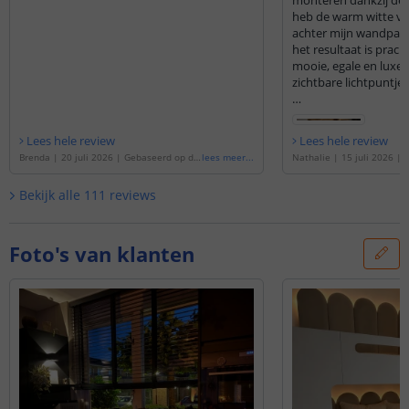
monteren dankzij de du
heb de warm witte ver
achter mijn wandpane
het resultaat is prach
mooie, egale en luxe 
zichtbare lichtpuntjes
Ik heb gekozen voor 
bediening via de app,
Lees hele review
Lees hele review
werkt. Je kunt de ver
Brenda
|
20 juli 2026
|
Gebaseerd op de
lees meer
...
Nathalie
|
15 juli 2026
|
dimmen en precies de 
'
2 meter led strip Warm wit | complete s
e
'
4 meter led strip Warm 
et | Prime 600 leds p/m
'
set | Prime 600 leds p/m
'
Bekijk alle
111
reviews
Ook de klantenservic
compliment. Via de c
kreeg ik direct antwo
wat erg prettig was.
Foto's van klanten
Al met al een topkwal
uitstekende service. 