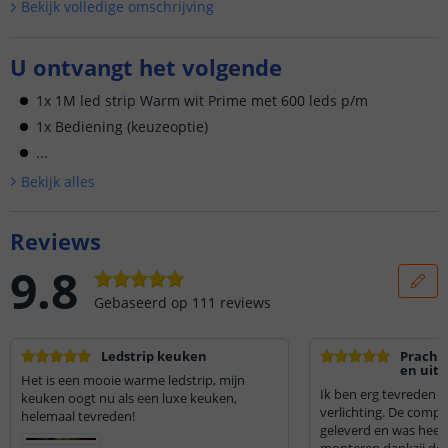
Bekijk volledige omschrijving
U ontvangt het volgende
1x 1M led strip Warm wit Prime met 600 leds p/m
1x Bediening (keuzeoptie)
...
Bekijk alle
s
Reviews
9.8
Gebaseerd op
111
reviews
Ledstrip keuken
Prachti
en uits
Het is een mooie warme ledstrip, mijn
Ik ben erg tevreden 
keuken oogt nu als een luxe keuken,
verlichting. De compl
helemaal tevreden!
geleverd en was heel