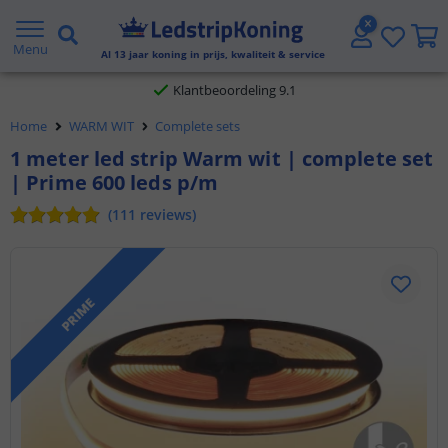
Gratis verzending vanaf € 20,- NL en BE
Menu
Al
13
jaar koning in prijs, kwaliteit & service
Klantbeoordeling 9.1
Voor 23:45 uur besteld,
morgen in huis
Home
WARM WIT
Complete sets
1 meter led strip Warm wit | complete set
| Prime 600 leds p/m
(
111
reviews
)
PRIME