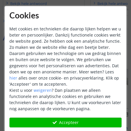
het beste opteren voor een
losse strip
Bekijk
hele
antwoord
Bekijk
hele
antwoo
en adapter
.
Door
Levi
op
donderdag 26 februari 2026
Door
Sharona
op
maandag 
Cookies
Bekijk alle
Vraag & antwoord
Met cookies en technieken die daarop lijken helpen we u
beter en persoonlijker. Dankzij functionele cookies werkt
Aanvullende producten
de website goed. Ze hebben ook een analytische functie.
Zo maken we de website elke dag een beetje beter.
Daarom gebruiken we technologie om uw gedrag binnen
en buiten onze website te volgen. We gebruiken uw
gegevens voor het personaliseren van advertenties. Dat
doen we op een anonieme manier.
Meer weten?
Lees
hier
alles over onze cookie- en privacyverklaring. Klik op
'Accepteer' om te accepteren.
Kiest u voor
weigeren
?
Dan plaatsen we alleen
functionele en analytische cookies en gebruiken we
technieken die daarop lijken. U kunt uw voorkeuren later
nog aanpassen op de voorkeuren pagina.
Accepteer
1M - compleet profiel
1M - compl