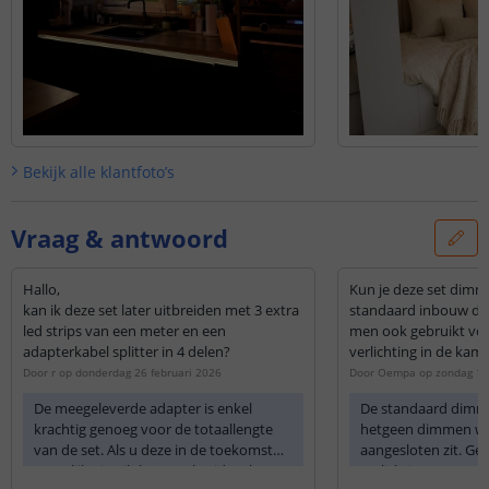
Bekijk alle
klantfoto’s
Vraag & antwoord
Hallo,
Kun je deze set dim
kan ik deze set later uitbreiden met 3 extra
standaard inbouw di
led strips van een meter en een
men ook gebruikt vo
adapterkabel splitter in 4 delen?
verlichting in de ka
Door
r
op
donderdag 26 februari 2026
Door
Oempa
op
zondag 18
De meegeleverde adapter is enkel
De standaard dimme
krachtig genoeg voor de totaallengte
hetgeen dimmen wa
van de set. Als u deze in de toekomst
aangesloten zit. Ge
mogelijk uit wilt kunnen breiden, kunt u
verlichting.