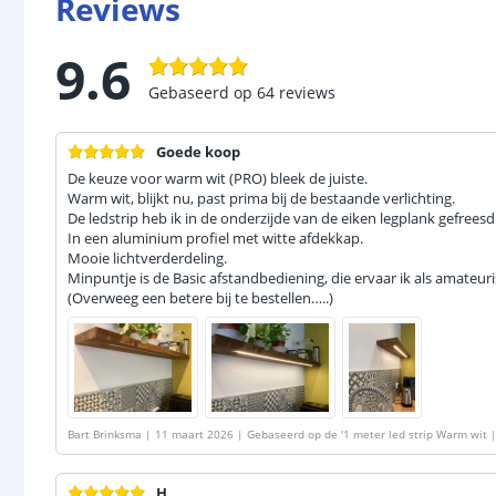
Reviews
9.6
Gebaseerd op
64
reviews
Goede koop
De keuze voor warm wit (PRO) bleek de juiste.
Warm wit, blijkt nu, past prima bij de bestaande verlichting.
De ledstrip heb ik in de onderzijde van de eiken legplank gefreesd
In een aluminium profiel met witte afdekkap.
Mooie lichtverderdeling.
Minpuntje is de Basic afstandbediening, die ervaar ik als amateuri
(Overweeg een betere bij te bestellen…..)
Bart Brinksma
|
11 maart 2026
|
Gebaseerd op de
'
1 meter led strip Warm wit 
H