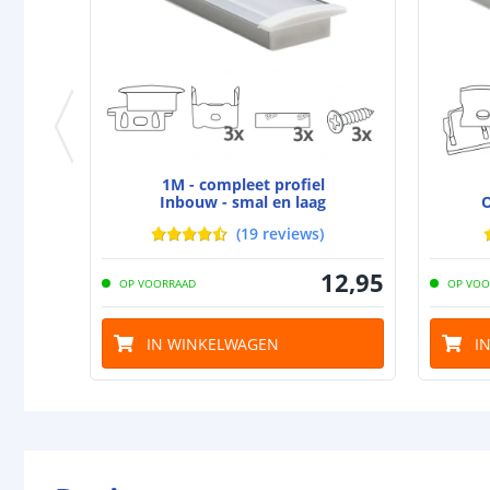
1M - compleet profiel
Inbouw - smal en laag
O
(
19
reviews
)
12
,
95
OP VOORRAAD
OP VOO
IN WINKELWAGEN
I