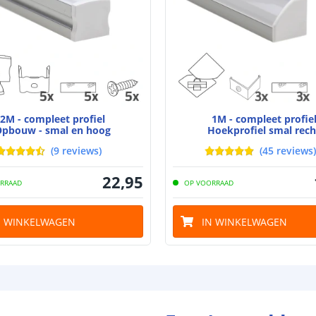
Breedte led st
Dikte led strip
2M - compleet profiel
1M - compleet profie
pbouw - smal en hoog
Hoekprofiel smal rech
(
9
reviews
)
(
45
reviews
)
Aansluiting be
22
,
95
RRAAD
OP VOORRAAD
Aansluiting ei
N WINKELWAGEN
IN WINKELWAGEN