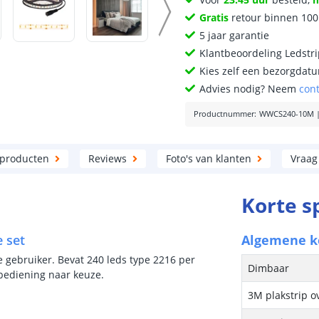
Gratis
retour binnen 10
5 jaar garantie
Klantbeoordeling Ledstr
Kies zelf een bezorgdatu
Advies nodig? Neem
con
Productnummer
:
WWCS240-10M
 producten
Reviews
Foto's van klanten
Vraag
Korte s
e set
Algemene 
e gebruiker. Bevat 240 leds type 2216 per
Dimbaar
 bediening naar keuze.
3M plakstrip o