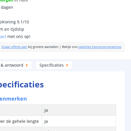
0 dagen
ipKoning 9.1/10
m en tijdstip
tact
met ons op!
|
Vraag offerte aan
bij grotere aantallen
|
Bekijk ons
zakelijke klantenprogramma
 & antwoord
Specificaties
pecificaties
kenmerken
Ja
ver de gehele lengte
Ja