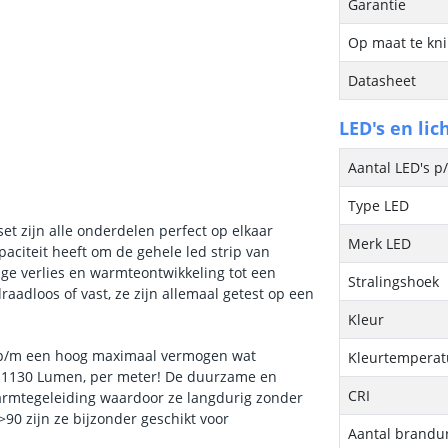
Garantie
Op maat te kn
Datasheet
LED's en lic
Aantal LED's p
Type LED
set zijn alle onderdelen perfect op elkaar
Merk LED
paciteit heeft om de gehele led strip van
age verlies en warmteontwikkeling tot een
Stralingshoek
adloos of vast, ze zijn allemaal getest op een
Kleur
tt p/m een hoog maximaal vermogen wat
Kleurtemperatu
a 1130 Lumen, per meter! De duurzame en
CRI
armtegeleiding waardoor ze langdurig zonder
0 zijn ze bijzonder geschikt voor
Aantal brandu