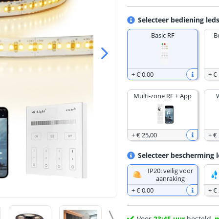
Selecteer bediening leds
Basic RF
B
+
€ 0
,
00
+
€ 
Multi-zone RF + App
+
€ 25
,
00
+
€
Selecteer bescherming l
IP20: veilig voor
aanraking
+
€ 0
,
00
+
€
Voor
23:45 uur
besteld,