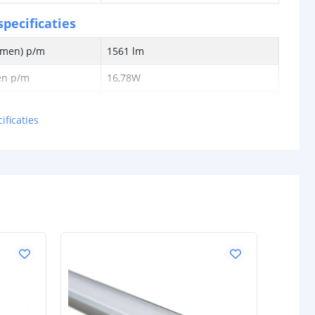
pecificaties
lumen) p/m
1561 lm
en p/m
16,78W
tt
93,03 lm
ificaties
0,070W
24V
schappen
IP20, IP65 of IP67
rdichte
Siliconen
P65/67)
ur strip (PCB)
Wit
IP20: 3M 300LSE