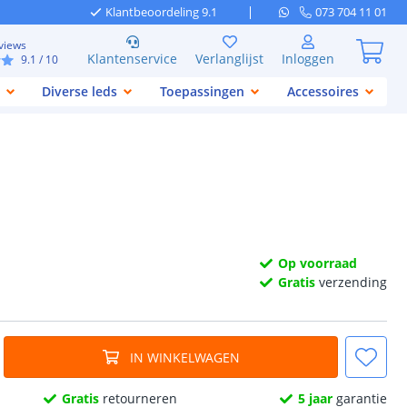
Klantbeoordeling 9.1
073 704 11 01
views
Klantenservice
Verlanglijst
Inloggen
9.1
/ 10
Diverse leds
Toepassingen
Accessoires
Op voorraad
Gratis
verzending
IN WINKELWAGEN
Gratis
retourneren
5 jaar
garantie