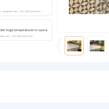
 | complete set | Pro 240 leds p/m
'
s onder hoge temperaturen in sauna
lete set | Pro 240 leds p/m
'