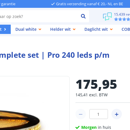
r garantie
Gratis verzending vanaf € 20,- NL en BE
15.439 re
t
Dual white
Helder wit
Daglicht wit
COB
mplete set | Pro 240 leds p/m
175
,
95
145
,
41
excl.
BTW
Morgen
in huis