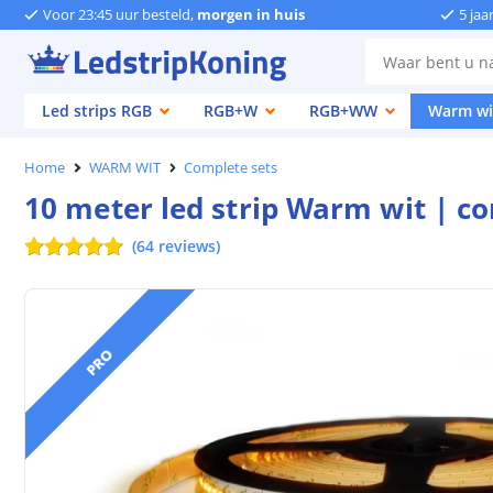
Voor 23:45 uur besteld,
morgen in huis
5 jaa
Led strips RGB
RGB+W
RGB+WW
Warm wi
Home
WARM WIT
Complete sets
10 meter led strip Warm wit | co
(
64
reviews
)
PRO