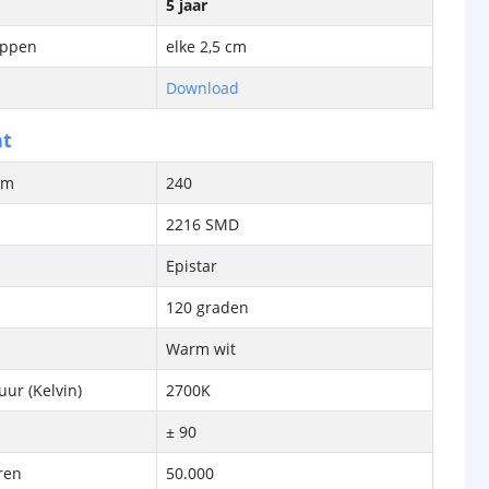
5 jaar
ippen
elke 2,5 cm
Download
ht
/m
240
2216 SMD
Epistar
120 graden
Warm wit
ur (Kelvin)
2700K
± 90
ren
50.000