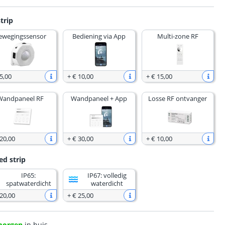
trip
ewegingssensor
Bediening via App
Multi-zone RF
5
,
00
+
€ 10
,
00
+
€ 15
,
00
Wandpaneel RF
Wandpaneel + App
Losse RF ontvanger
 20
,
00
+
€ 30
,
00
+
€ 10
,
00
ed strip
IP65:
IP67: volledig
spatwaterdicht
waterdicht
 20
,
00
+
€ 25
,
00
morgen
in huis