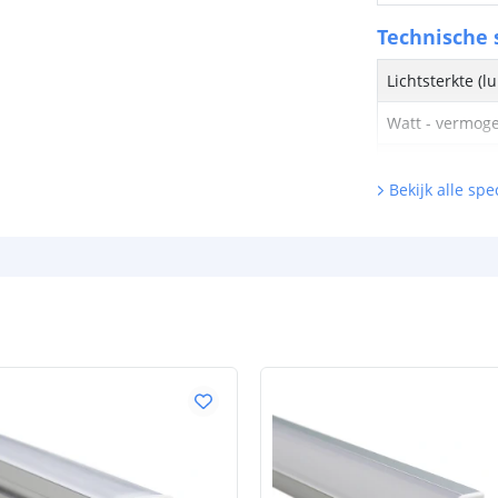
Technische s
Lichtsterkte (
Watt - vermog
Lumen per Wa
Bekijk alle spec
Watt per LED
Voltage (DC)
Strip eigen
Bescherming
Materiaal wate
bescherming (I
Achtergrondkle
Plakstrip