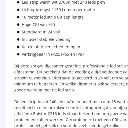
Led strip warm wit 2700K met 240 leds p/m
Lichtopbrengst 1130 Lumen per meter
10 meter led strip uit één lengte
Hoge CRI van >90
Standaard in 24 volt
Inclusief stabiele voeding
Keuze uit diverse bedieningen
Verkrijgbaar in IP20, IP65 en IP67
Bij deze zorgvuldig samengestelde, professionele led strip 
afgestemd. Dit betekent dat de voeding altijd voldoende ca
stroom te voorzien. Uiteraard uitgevoerd in 24 volt om volt
minimum te beperken. En welke dimmer u ook selecteert, dra
goede werking met de led strip.
De led strip bevat 240 leds p/m en heeft met ruim 18 wa
resulteert in een indrukwekkende lichtopbrengst van bijn
efficiënte Epistar 2216 leds staan bekend om hun goede w
problemen zullen werken. Gecombineerd met een CRI van >9
professioneel gebruik en voor de veeleisende gebruiker.