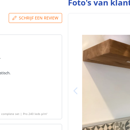
Foto's van klan
SCHRIJF EEN REVIEW
.
stisch.
| complete set | Pro 240 leds p/m
'