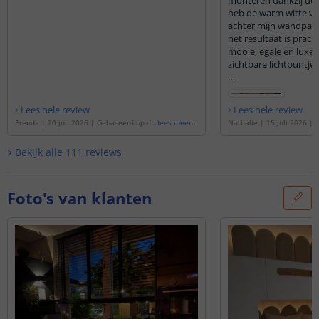
monteren dankzij de du
heb de warm witte ver
achter mijn wandpane
het resultaat is prach
mooie, egale en luxe 
zichtbare lichtpuntjes
Ik heb gekozen voor 
bediening via de app,
Lees hele review
Lees hele review
werkt. Je kunt de ver
Brenda
|
20 juli 2026
|
Gebaseerd op de
lees meer
...
Nathalie
|
15 juli 2026
|
dimmen en precies de 
'
2 meter led strip Warm wit | complete s
e
'
4 meter led strip Warm 
et | Prime 600 leds p/m
'
set | Prime 600 leds p/m
'
Bekijk alle
111
reviews
Ook de klantenservic
compliment. Via de c
kreeg ik direct antwo
wat erg prettig was.
Foto's van klanten
Al met al een topkwal
uitstekende service. 