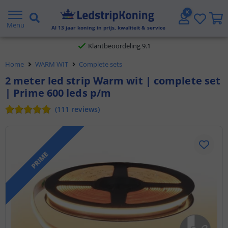
Gratis verzending vanaf € 20,- NL en BE
Menu
Al
13
jaar koning in prijs, kwaliteit & service
Klantbeoordeling 9.1
Voor 23:45 uur besteld,
morgen in huis
Home
WARM WIT
Complete sets
2 meter led strip Warm wit | complete set
| Prime 600 leds p/m
(
111
reviews
)
PRIME