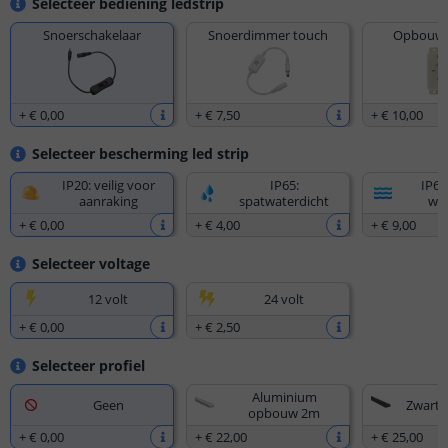
Selecteer bediening ledstrip
Snoerschakelaar
Snoerdimmer touch
Opbouw 
+
€ 0
,
00
+
€ 7
,
50
+
€ 10
,
00
Selecteer bescherming led strip
IP20: veilig voor
IP65:
IP67
aanraking
spatwaterdicht
wat
+
€ 0
,
00
+
€ 4
,
00
+
€ 9
,
00
Selecteer voltage
12 volt
24 volt
+
€ 0
,
00
+
€ 2
,
50
Selecteer profiel
Aluminium
Geen
Zwart
opbouw 2m
+
€ 0
,
00
+
€ 22
,
00
+
€ 25
,
00