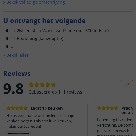
Bekijk volledige omschrijving
U ontvangt het volgende
1x 2M led strip Warm wit Prime met 600 leds p/m
1x Bediening (keuzeoptie)
...
Bekijk alle
s
Reviews
9.8
Gebaseerd op
111
reviews
Ledstrip keuken
Prachti
en uits
Het is een mooie warme ledstrip, mijn
Ik ben erg tevreden 
keuken oogt nu als een luxe keuken,
verlichting. De compl
helemaal tevreden!
geleverd en was heel