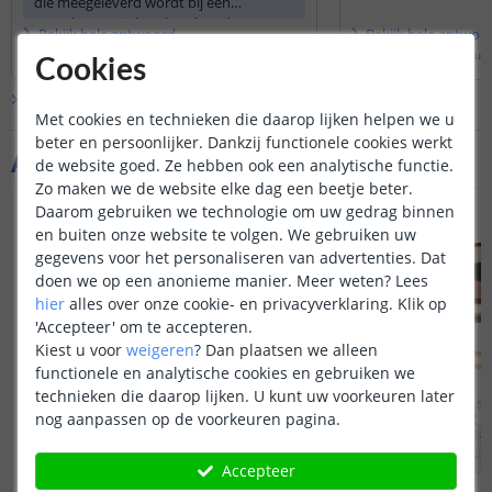
die meegeleverd wordt bij een
complete set is berekend op de
Bekijk
hele
antwoord
Bekijk
hele
antwoo
totaallengte van de set en kan geen
Door
Levi
op
woensdag 1 oktober 2025
Door
JB
op
maandag 7 juli
Cookies
extra strips aan.
Bekijk alle
Vraag & antwoord
Met cookies en technieken die daarop lijken helpen we u
beter en persoonlijker. Dankzij functionele cookies werkt
Aanvullende producten
de website goed. Ze hebben ook een analytische functie.
Zo maken we de website elke dag een beetje beter.
Daarom gebruiken we technologie om uw gedrag binnen
PRIME
en buiten onze website te volgen. We gebruiken uw
gegevens voor het personaliseren van advertenties. Dat
doen we op een anonieme manier.
Meer weten?
Lees
hier
alles over onze cookie- en privacyverklaring. Klik op
'Accepteer' om te accepteren.
Kiest u voor
weigeren
?
Dan plaatsen we alleen
functionele en analytische cookies en gebruiken we
technieken die daarop lijken. U kunt uw voorkeuren later
nog aanpassen op de voorkeuren pagina.
Accepteer