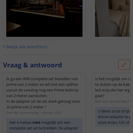
Bekijk alle
klantfoto’s
Vraag & antwoord
Ik ga een WW complete set bestellen van
Is het mogelijk om de
prime van 2 meter en wil met een splitter
te sluiten op de kabel
vanuit de voeding nog een Prime ledstrip
led-strip die hier erg o
van 2 meter aansluiten.
gaat?
In de adapter uit de set sterk genoeg voor
Door
Lars
op
maandag 7 ju
2x prime van 2 meter ?
U dient onze strips 
Door
Bas
op
woensdag 1 oktober 2025
driver/adapter te p
Het is helaas
niet
mogelijk om een
onze strips 12V of 24
complete set uit te breiden. De adapter