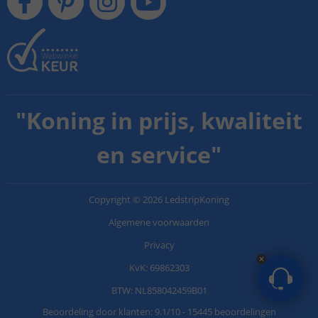
"
Koning in prijs, kwaliteit
en service
"
Copyright
©
2026
LedstripKoning
Algemene voorwaarden
Privacy
KvK: 69862303
BTW: NL858042459B01
Beoordeling door klanten:
9.1
/
10
-
15445 beoordelingen