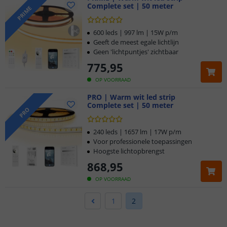
Complete set | 50 meter
PRIME
600 leds | 997 lm | 15W p/m
Geeft de meest egale lichtlijn
Geen 'lichtpuntjes' zichtbaar
775
,
95
OP VOORRAAD
PRO | Warm wit led strip
Complete set | 50 meter
PRO
240 leds | 1657 lm | 17W p/m
Voor professionele toepassingen
Hoogste lichtopbrengst
868
,
95
OP VOORRAAD
1
2