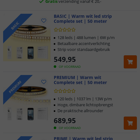
Klantbeoordeling 9.1
BASIC | Warm wit led strip
Voor 23:45 uur besteld,
morgen in huis
Complete set | 50 meter
BASIC
128 leds | 488 lumen | 6W p/m
Betaalbare accentverlichting
Strip voor standaardgebruik
549
,
95
OP VOORRAAD
PREMIUM | Warm wit
Complete set | 50 meter
PREMIUM
120 leds | 1037 lm | 13W p/m
Hoge, dimbare lichtopbrengst
De praktische allrounder
689
,
95
OP VOORRAAD
PRIME | Warm wit led strip