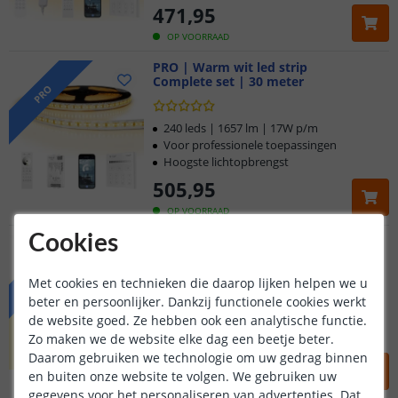
471
,
95
OP VOORRAAD
PRO | Warm wit led strip
Complete set | 30 meter
PRO
240 leds | 1657 lm | 17W p/m
Voor professionele toepassingen
Hoogste lichtopbrengst
505
,
95
OP VOORRAAD
Cookies
BASIC | Warm wit led strip
Complete set | 35 meter
BASIC
(
1
reviews
)
Met cookies en technieken die daarop lijken helpen we u
beter en persoonlijker. Dankzij functionele cookies werkt
128 leds | 488 lumen | 6W p/m
Betaalbare accentverlichting
de website goed. Ze hebben ook een analytische functie.
Strip voor standaardgebruik
Zo maken we de website elke dag een beetje beter.
Daarom gebruiken we technologie om uw gedrag binnen
369
,
95
en buiten onze website te volgen. We gebruiken uw
OP VOORRAAD
gegevens voor het personaliseren van advertenties. Dat