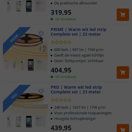
De praktische allrounder
319
,
95
OP VOORRAAD
PRIME | Warm wit led strip
Complete set | 23 meter
PRIME
600 leds | 997 lm | 15W p/m
Geeft de meest egale lichtlijn
Geen 'lichtpuntjes' zichtbaar
404
,
95
OP VOORRAAD
PRO | Warm wit led strip
Complete set | 23 meter
Klantbeoordeling 9.1
PRO
Voor 23:45 uur besteld,
morgen in huis
240 leds | 1657 lm | 17W p/m
Voor professionele toepassingen
Hoogste lichtopbrengst
5 jaar garantie
439
,
95