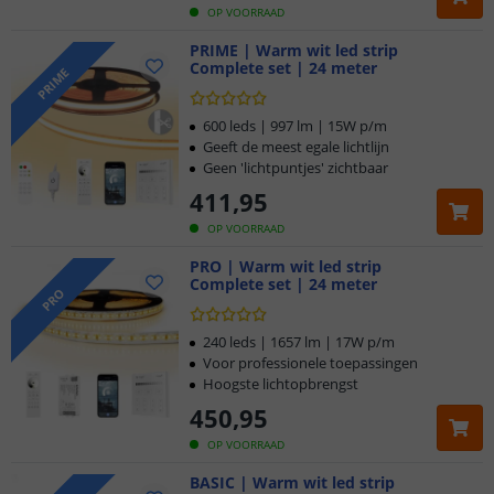
OP VOORRAAD
PRIME | Warm wit led strip
Complete set | 24 meter
PRIME
600 leds | 997 lm | 15W p/m
Geeft de meest egale lichtlijn
Geen 'lichtpuntjes' zichtbaar
411
,
95
OP VOORRAAD
PRO | Warm wit led strip
Complete set | 24 meter
PRO
240 leds | 1657 lm | 17W p/m
Voor professionele toepassingen
Hoogste lichtopbrengst
450
,
95
OP VOORRAAD
BASIC | Warm wit led strip