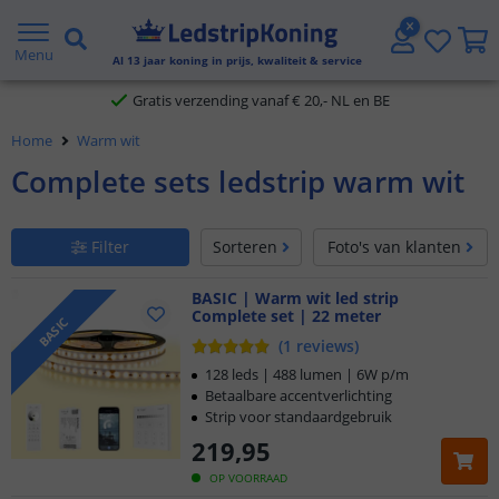
Gratis verzending vanaf € 20,- NL en BE
Menu
Al
13
jaar koning in prijs, kwaliteit & service
Klantbeoordeling 9.1
Home
Warm wit
Voor 23:45 uur besteld,
morgen in huis
Complete sets ledstrip warm wit
Filter
Sorteren
Foto's van klanten
BASIC | Warm wit led strip
Complete set | 22 meter
BASIC
(
1
reviews
)
128 leds | 488 lumen | 6W p/m
Betaalbare accentverlichting
Strip voor standaardgebruik
219
,
95
OP VOORRAAD