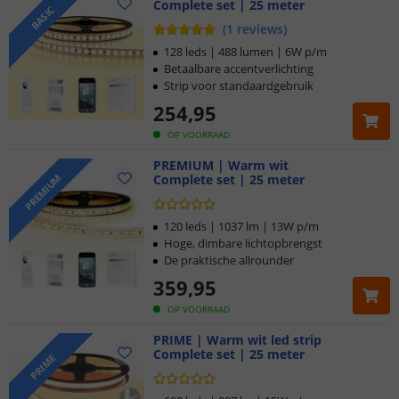
Complete set | 25 meter
BASIC
(
1
reviews
)
128 leds | 488 lumen | 6W p/m
Betaalbare accentverlichting
Strip voor standaardgebruik
254
,
95
OP VOORRAAD
PREMIUM | Warm wit
Complete set | 25 meter
PREMIUM
120 leds | 1037 lm | 13W p/m
Hoge, dimbare lichtopbrengst
De praktische allrounder
359
,
95
OP VOORRAAD
PRIME | Warm wit led strip
Complete set | 25 meter
PRIME