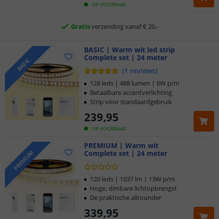
Gratis
verzending vanaf € 20,-
OP VOORRAAD
Klantbeoordeling 9.1
BASIC | Warm wit led strip
Voor 23:45 uur besteld,
morgen in huis
Complete set | 24 meter
BASIC
(
1
reviews
)
128 leds | 488 lumen | 6W p/m
Betaalbare accentverlichting
Strip voor standaardgebruik
239
,
95
OP VOORRAAD
PREMIUM | Warm wit
Complete set | 24 meter
PREMIUM
120 leds | 1037 lm | 13W p/m
Hoge, dimbare lichtopbrengst
De praktische allrounder
339
,
95