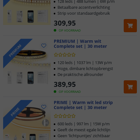
128 leds | 488 lumen | 6W p/m
Betaalbare accentverlichting
Strip voor standaardgebruik
309
,
95
OP VOORRAAD
PREMIUM | Warm wit
Complete set | 30 meter
PREMIUM
120 leds | 1037 lm | 13W p/m
Hoge, dimbare lichtopbrengst
De praktische allrounder
389
,
95
OP VOORRAAD
PRIME | Warm wit led strip
Complete set | 30 meter
PRIME
600 leds | 997 lm | 15W p/m
Geeft de meest egale lichtlijn
Geen 'lichtpuntjes' zichtbaar