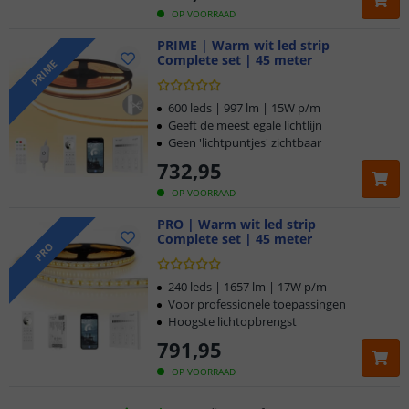
OP VOORRAAD
PRIME | Warm wit led strip
Complete set | 45 meter
PRIME
600 leds | 997 lm | 15W p/m
Geeft de meest egale lichtlijn
Geen 'lichtpuntjes' zichtbaar
732
,
95
OP VOORRAAD
PRO | Warm wit led strip
Complete set | 45 meter
Klantbeoordeling 9.1
PRO
Voor 23:45 uur besteld,
morgen in huis
240 leds | 1657 lm | 17W p/m
Voor professionele toepassingen
Hoogste lichtopbrengst
5 jaar garantie
791
,
95
Gratis
verzending vanaf € 20,-
OP VOORRAAD