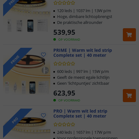
120 leds | 1037 lm | 13W p/m
Hoge, dimbare lichtopbrengst
De praktische allrounder
539
,
95
OP VOORRAAD
PRIME | Warm wit led strip
Complete set | 40 meter
PRIME
600 leds | 997 lm | 15W p/m
Geeft de meest egale lichtlijn
Geen 'lichtpuntjes' zichtbaar
623
,
95
OP VOORRAAD
PRO | Warm wit led strip
Complete set | 40 meter
PRO
240 leds | 1657 lm | 17W p/m
Voor professionele toepassingen