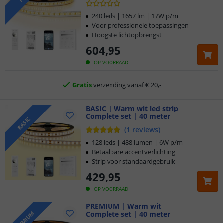
Voor 23:45 uur besteld,
morgen in huis
240 leds | 1657 lm | 17W p/m
Voor professionele toepassingen
Hoogste lichtopbrengst
5 jaar garantie
604
,
95
Gratis
verzending vanaf € 20,-
OP VOORRAAD
Klantbeoordeling 9.1
BASIC | Warm wit led strip
Voor 23:45 uur besteld,
morgen in huis
Complete set | 40 meter
BASIC
(
1
reviews
)
128 leds | 488 lumen | 6W p/m
Betaalbare accentverlichting
Strip voor standaardgebruik
429
,
95
OP VOORRAAD
PREMIUM | Warm wit
Complete set | 40 meter
PREMIUM