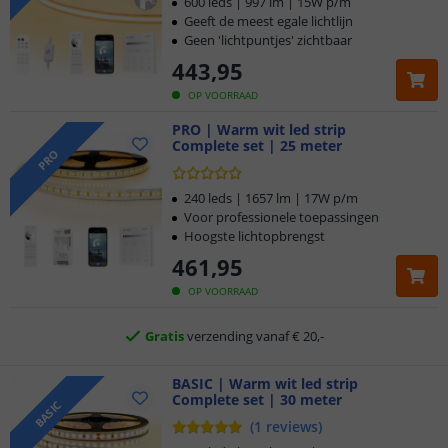
600 leds | 997 lm | 15W p/m
Geeft de meest egale lichtlijn
Geen 'lichtpuntjes' zichtbaar
443
,
95
OP VOORRAAD
PRO | Warm wit led strip
Complete set | 25 meter
Klantbeoordeling 9.1
PRO
Voor 23:45 uur besteld,
morgen in huis
240 leds | 1657 lm | 17W p/m
Voor professionele toepassingen
Hoogste lichtopbrengst
5 jaar garantie
461
,
95
Gratis
verzending vanaf € 20,-
OP VOORRAAD
Klantbeoordeling 9.1
BASIC | Warm wit led strip
Voor 23:45 uur besteld,
morgen in huis
Complete set | 30 meter
BASIC
(
1
reviews
)