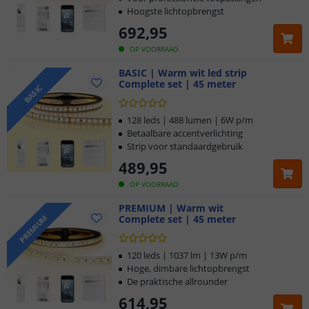
Hoogste lichtopbrengst
692
,
95
OP VOORRAAD
BASIC | Warm wit led strip
Complete set | 45 meter
BASIC
128 leds | 488 lumen | 6W p/m
Betaalbare accentverlichting
Strip voor standaardgebruik
489
,
95
OP VOORRAAD
PREMIUM | Warm wit
Complete set | 45 meter
PREMIUM
120 leds | 1037 lm | 13W p/m
Hoge, dimbare lichtopbrengst
De praktische allrounder
614
,
95