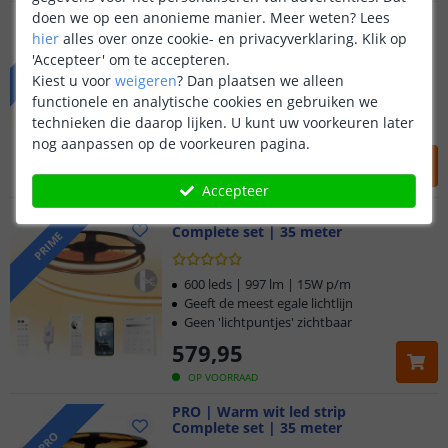
doen we op een anonieme manier.
Meer weten?
Lees
PREMIUM | Warm wit
Complete set | 35 meter
PREMIUM
hier
alles over onze cookie- en privacyverklaring. Klik op
'Accepteer' om te accepteren.
Kiest u voor
weigeren
?
Dan plaatsen we alleen
120 leds | 1037 lm | 13W p/m
functionele en analytische cookies en gebruiken we
Hoge, dimbare lichtopbrengst
technieken die daarop lijken. U kunt uw voorkeuren later
De praktische allrounder
nog aanpassen op de voorkeuren pagina.
469
,
95
OP VOORRAAD
Accepteer
PRIME | Warm wit led strip
Complete set | 35 meter
PRIME
600 leds | 997 lm | 15W p/m
Geeft de meest egale lichtlijn
Geen 'lichtpuntjes' zichtbaar
579
,
95
OP VOORRAAD
PRO | Warm wit led strip
Complete set | 35 meter
Klantbeoordeling 9.1
PRO