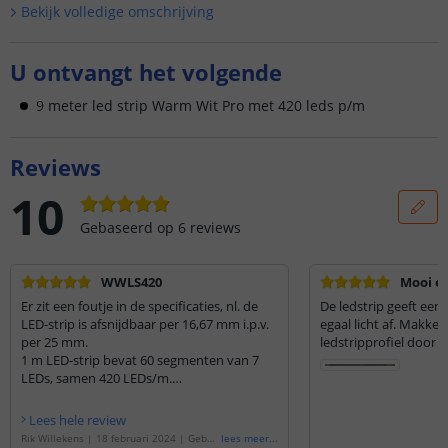
Bekijk volledige omschrijving
U ontvangt het volgende
9 meter led strip Warm Wit Pro met 420 leds p/m
Reviews
10
Gebaseerd op
6
reviews
WWLS420
Mooi en
Er zit een foutje in de specificaties, nl. de
De ledstrip geeft een
LED-strip is afsnijdbaar per 16,67 mm i.p.v.
egaal licht af. Makkeli
per 25 mm.
ledstripprofiel door de
1 m LED-strip bevat 60 segmenten van 7
LEDs, samen 420 LEDs/m.
50 mm LED-strip bevat 3 segmenten. De
LED-strip is dus afsnijdbaar per segment
Lees hele review
van 16,67 mm.
Rik Willekens
|
18 februari 2024
|
Gebas
lees meer
...