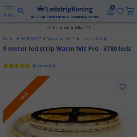
Gratis verzending vanaf € 20,- NL en BE
Menu
Al
13
jaar koning in prijs, kwaliteit & service
Klantbeoordeling 9.1
Home
WARM WIT
Warm wit SALE
Losse led strip
Voor 23:45 uur besteld,
morgen in huis
9 meter led strip Warm Wit Pro - 3780 leds
(
6
reviews
)
SALE