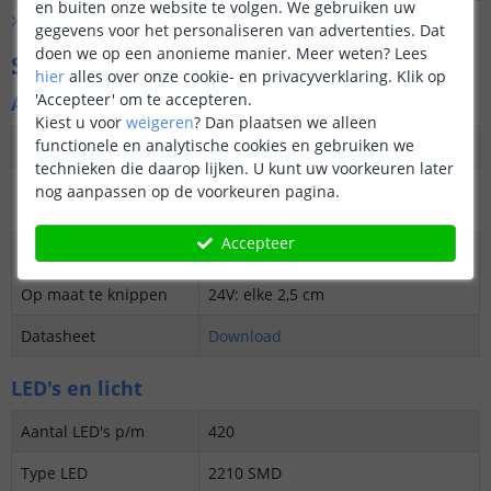
en buiten onze website te volgen. We gebruiken uw
bestellen. Er zit bij 
Bekijk alle
Vraag & antwoord
stroom adapter en 
gegevens voor het personaliseren van advertenties. Dat
dan bij een set voo
doen we op een anonieme manier.
Meer weten?
Lees
Specificaties
dimmer 4-zone RF en
hier
alles over onze cookie- en privacyverklaring. Klik op
sets de optie Losse
'Accepteer' om te accepteren.
Algemene kenmerken
ontvanger voor 4-zo
Kiest u voor
weigeren
?
Dan plaatsen we alleen
tegelijk bedienen m
functionele en analytische cookies en gebruiken we
Dimbaar
Ja
één afstandsbedien
technieken die daarop lijken. U kunt uw voorkeuren later
3M plakstrip over de
Ja
nog aanpassen op de voorkeuren pagina.
gehele lengte
Accepteer
Garantie
5 jaar
Op maat te knippen
24V: elke 2,5 cm
Datasheet
Download
LED's en licht
Aantal LED's p/m
420
Type LED
2210 SMD