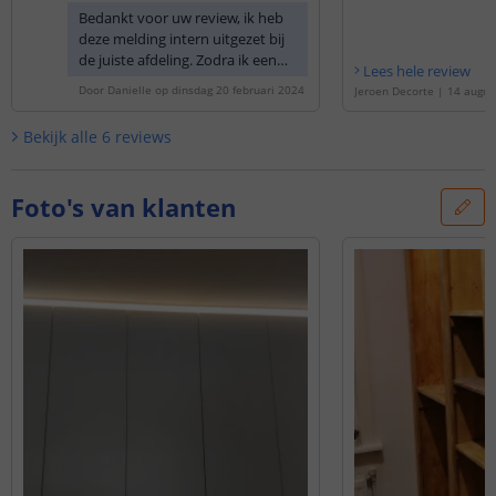
eerd op de
'
3 meter led strip Warm Wit P
Bedankt voor uw review, ik heb
ro - 1260 leds
'
deze melding intern uitgezet bij
de juiste afdeling. Zodra ik een
Lees hele review
terugkoppeling heb ontvangen
Door
Danielle
op
dinsdag 20 februari 2024
Jeroen Decorte
|
14 augus
zal ik dit meteen aan u laten
baseerd op de
'
3 meter le
weten en eventueel aanpassen
it Pro - 1260 leds
'
Bekijk alle
6
reviews
op de website.
Update: De specificaties zullen
Foto's van klanten
aangepast worden op de
website, nogmaals bedankt voor
uw review / feedback.