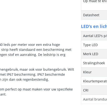
Op maat te kn
Datasheet
LED's en lic
Aantal LED's p
40 leds per meter voor een extra hoge
Type LED
d strip heeft standaard een bescherming met
Merk LED
gen stof en aanraking. De ledstrip is erg
Stralingshoek
nnengebruik, maar ook voor buitengebruik. Wilt
Kleur
nt met IP67 bescherming. IP67 beschermde
en zijn dan ook regenbestendig.
Kleurtemperatu
 hem perfect op maat maken voor uw specifieke
CRI
iant.
Aantal brandu