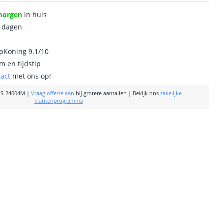
morgen
in huis
0 dagen
ipKoning 9.1/10
m en tijdstip
tact
met ons op!
S-24004M
|
Vraag offerte aan
bij grotere aantallen
|
Bekijk ons
zakelijke
klantenprogramma