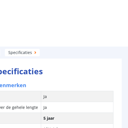
Specificaties
pecificaties
kenmerken
Ja
ver de gehele lengte
Ja
5 jaar