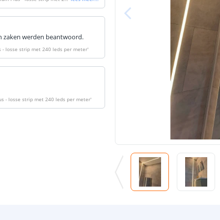
Breedte led st
van zaken werden beantwoord.
- losse strip met 240 leds per meter
'
Dikte led strip
 - losse strip met 240 leds per meter
'
Aansluiting be
Aansluiting ei