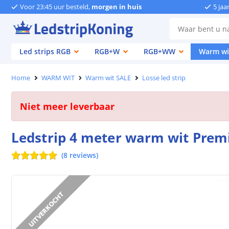
Voor 23:45 uur besteld,
morgen in huis
5 jaa
Led strips RGB
RGB+W
RGB+WW
Warm wi
Home
WARM WIT
Warm wit SALE
Losse led strip
Niet meer leverbaar
Ledstrip 4 meter warm wit Premi
(
8
reviews
)
UITVERKOCHT