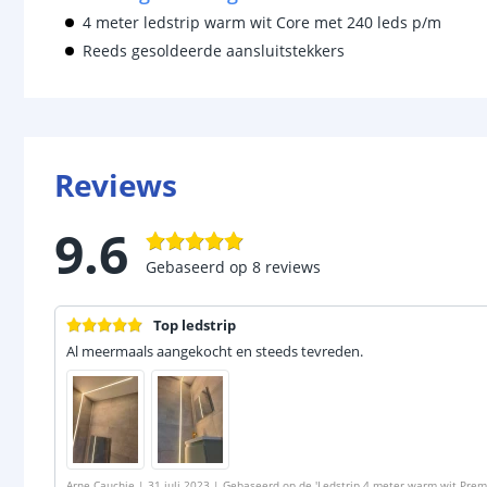
4 meter ledstrip warm wit Core met 240 leds p/m
Reeds gesoldeerde aansluitstekkers
Reviews
9.6
Gebaseerd op
8
reviews
Top ledstrip
Al meermaals aangekocht en steeds tevreden.
Arne Cauchie
|
31 juli 2023
|
Gebaseerd op de
'
Ledstrip 4 meter warm wit Premi