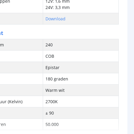
ippen
12V: 1,6 mm
24V: 3,3 mm
Download
ht
/m
240
COB
Epistar
180 graden
Warm wit
ur (Kelvin)
2700K
± 90
ren
50.000