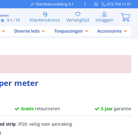
Klantbeoordeling 9.1
073 704 11 01
views
Klantenservice
Verlanglijst
Inloggen
9.1
/ 10
Diverse leds
Toepassingen
Accessoires
 per meter
Gratis
retourneren
5 jaar
garantie
ed strip
: IP20: veilig voor aanraking
t