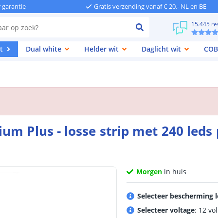
r garantie
Gratis verzending vanaf € 20,- NL en BE
15.445 re
t
Dual white
Helder wit
Daglicht wit
COB
um Plus - losse strip met 240 leds
Morgen
in huis
Selecteer bescherming l
Selecteer voltage
: 12 vol