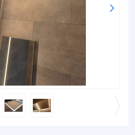
IP65: 3M VHB
IP67: 3M VHB
rip
IP20: 8 mm
IP65: 10 mm
IP67: 10 mm
IP20: 1.2 mm
IP65: 3.2 mm
IP67: 3.2 mm
gin
5.5x2.1 DC stekker type vrouw
2-pins stekker type vrouw + man
nde
2-pins stekker type vrouw