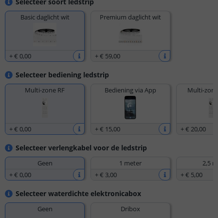
Selecteer soort ledstrip
Basic daglicht wit
Premium daglicht wit
+
€ 0
,
00
+
€ 59
,
00
Selecteer bediening ledstrip
Multi-zone RF
Bediening via App
Multi-zone
+
€ 0
,
00
+
€ 15
,
00
+
€ 20
,
00
Selecteer verlengkabel voor de ledstrip
Geen
1 meter
2,5 m
+
€ 0
,
00
+
€ 3
,
00
+
€ 5
,
00
Selecteer waterdichte elektronicabox
Geen
Dribox