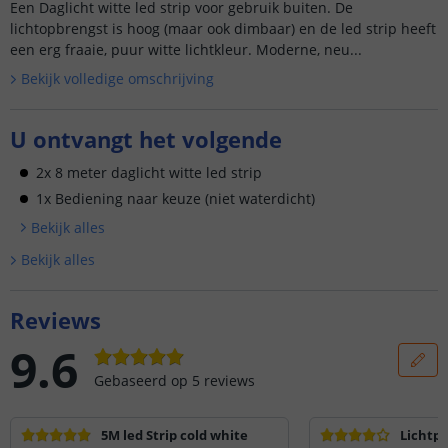
Een Daglicht witte led strip voor gebruik buiten. De
lichtopbrengst is hoog (maar ook dimbaar) en de led strip heeft
een erg fraaie, puur witte lichtkleur. Moderne, neu...
Bekijk volledige omschrijving
U ontvangt het volgende
2x 8 meter daglicht witte led strip
1x Bediening naar keuze (niet waterdicht)
Bekijk alle
s
Bekijk alle
s
Reviews
9.6
Gebaseerd op
5
reviews
5M led Strip cold white
Lichtp