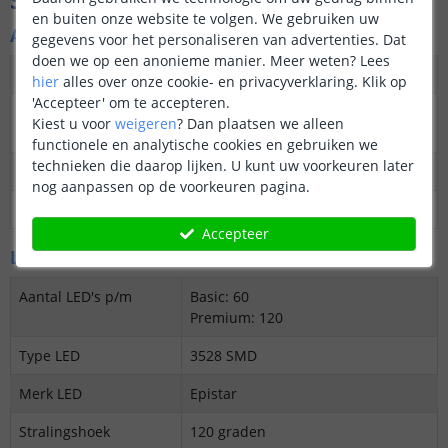
Specificaties
en buiten onze website te volgen. We gebruiken uw
Algemene kenmerken
gegevens voor het personaliseren van advertenties. Dat
doen we op een anonieme manier.
Meer weten?
Lees
Dimbaar
Ja
hier
alles over onze cookie- en privacyverklaring. Klik op
'Accepteer' om te accepteren.
3M plakstrip over de
Ja
Kiest u voor
weigeren
?
Dan plaatsen we alleen
gehele lengte
functionele en analytische cookies en gebruiken we
technieken die daarop lijken. U kunt uw voorkeuren later
Garantie
5 jaar
nog aanpassen op de voorkeuren pagina.
Op maat te knippen
Elke 5 cm
Accepteer
LED's en licht
Aantal LED's p/m
Basic: 60
Premium: 120
Type LED
3528 SMD
Merk LED
Epistar
Stralingshoek
120 graden