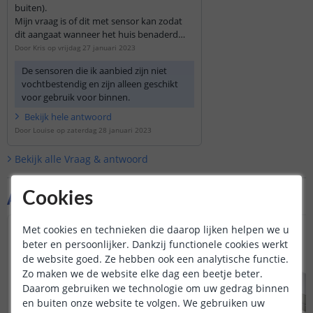
buiten).
Mijn vraag is of dit met sensor kan zodat
dit aangaat wanneer het huis benaderd
wordt?
Door
Kris
op
vrijdag 27 januari 2023
De sensoren die ik aanbied zijn niet
vochtbestendig en zijn alleen geschikt
voor gebruik voor binnen.
Bekijk
hele
antwoord
Door
Louise
op
zaterdag 28 januari 2023
Bekijk alle
Vraag & antwoord
Aanvullende producten
Cookies
Met cookies en technieken die daarop lijken helpen we u
beter en persoonlijker. Dankzij functionele cookies werkt
de website goed. Ze hebben ook een analytische functie.
Zo maken we de website elke dag een beetje beter.
Daarom gebruiken we technologie om uw gedrag binnen
en buiten onze website te volgen. We gebruiken uw