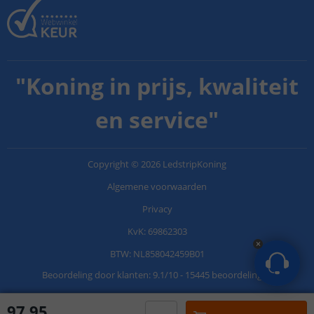
"
Koning in prijs, kwaliteit
en service
"
Copyright
©
2026
LedstripKoning
Algemene voorwaarden
Privacy
KvK: 69862303
BTW: NL858042459B01
Beoordeling door klanten:
9.1
/
10
-
15445 beoordelingen
97
,
95