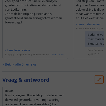
Zeer goed product. Snelle levering en
Led strip van 8 meter
goede communicatie met klantendienst
strip van 3 meter en 1
van Ledkoning.
geleverd. Nu is dit v
Zodra de ledstrip op juisteplaat is
maar waarom niet 2 v
geïnstalleerd zullen er nog foto's worden
eruit ziet weet ik nie
toegevoegd.
niet gemonteerd. Mis
Lees hele review
moment een leuke fo
Frank van der Horst
|
26 m
ebaseerd op de
'
8 meter da
Bedankt voor
strip voor buiten complete
maximale leng
5 meter, hie
gekoppeld. D
Lees hele review
Door
Bram van d
reeds gesold
april 2019
Sanjay
|
27 april 2026
|
Gebaseerd op d
lees meer
...
stekkertjes. 
e
'
5 meter daglicht wit led strip voor buit
inderdaad o
en complete set
'
Bekijk alle
5
reviews
deel van 5 m
van 3 meter. 
contact opn
Vraag & antwoord
Klantenservic
u aanpassen.
Beste,
Ik wil graag een 8m ledstrip installeren aan
de volledige voorkant van mijn woning
onder een klein oversteekafdak (dus