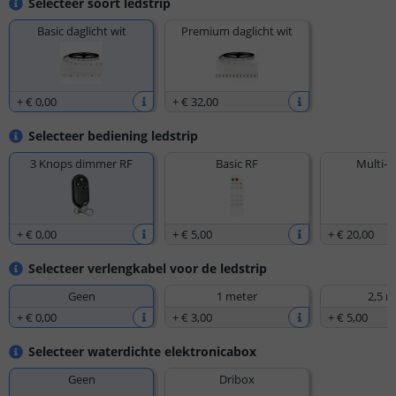
Selecteer soort ledstrip
Basic daglicht wit
Premium daglicht wit
+
€ 0
,
00
+
€ 32
,
00
Selecteer bediening ledstrip
3 Knops dimmer RF
Basic RF
Multi-z
+
€ 0
,
00
+
€ 5
,
00
+
€ 20
,
00
Selecteer verlengkabel voor de ledstrip
Geen
1 meter
2,5 m
+
€ 0
,
00
+
€ 3
,
00
+
€ 5
,
00
Selecteer waterdichte elektronicabox
Geen
Dribox