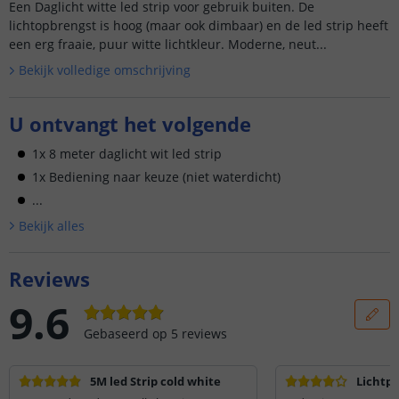
Een Daglicht witte led strip voor gebruik buiten. De
lichtopbrengst is hoog (maar ook dimbaar) en de led strip heeft
een erg fraaie, puur witte lichtkleur. Moderne, neut...
Bekijk volledige omschrijving
U ontvangt het volgende
1x 8 meter daglicht wit led strip
1x Bediening naar keuze (niet waterdicht)
...
Bekijk alle
s
Reviews
9.6
Gebaseerd op
5
reviews
5M led Strip cold white
Lichtp