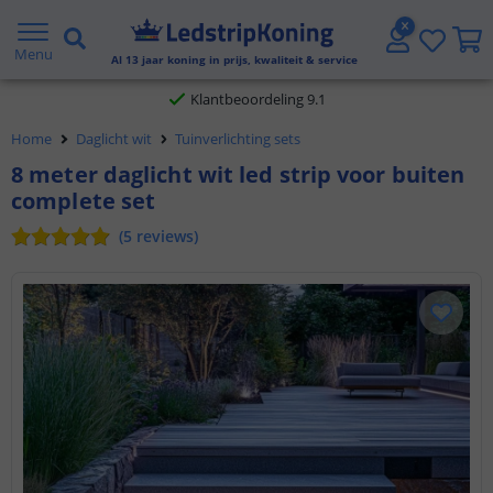
Gratis verzending vanaf € 20,- NL en BE
Menu
Al
13
jaar koning in prijs, kwaliteit & service
Klantbeoordeling 9.1
Voor 23:45 uur besteld,
morgen in huis
Home
Daglicht wit
Tuinverlichting sets
8 meter daglicht wit led strip voor buiten
complete set
(
5
reviews
)