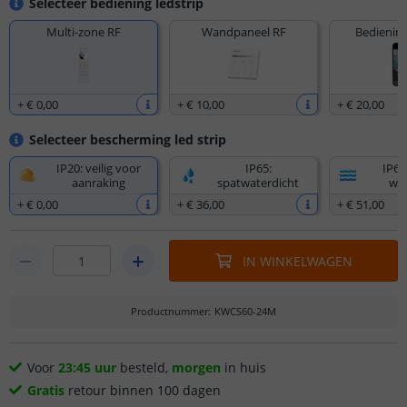
Selecteer bediening ledstrip
Multi-zone RF
Wandpaneel RF
Bediening
+
€ 0
,
00
+
€ 10
,
00
+
€ 20
,
00
Selecteer bescherming led strip
IP20: veilig voor
IP65:
IP67
aanraking
spatwaterdicht
wat
+
€ 0
,
00
+
€ 36
,
00
+
€ 51
,
00
IN WINKELWAGEN
Productnummer
:
KWCS60-24M
Voor
23:45 uur
besteld,
morgen
in huis
Gratis
retour binnen 100 dagen