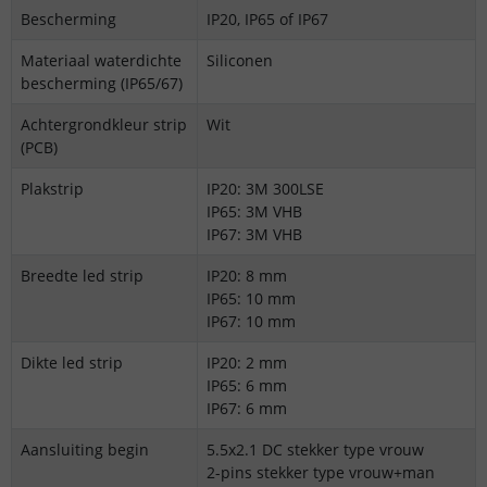
Bescherming
IP20, IP65 of IP67
Materiaal waterdichte
Siliconen
bescherming (IP65/67)
Achtergrondkleur strip
Wit
(PCB)
Plakstrip
IP20: 3M 300LSE
IP65: 3M VHB
IP67: 3M VHB
Breedte led strip
IP20: 8 mm
IP65: 10 mm
IP67: 10 mm
Dikte led strip
IP20: 2 mm
IP65: 6 mm
IP67: 6 mm
Aansluiting begin
5.5x2.1 DC stekker type vrouw
2-pins stekker type vrouw+man