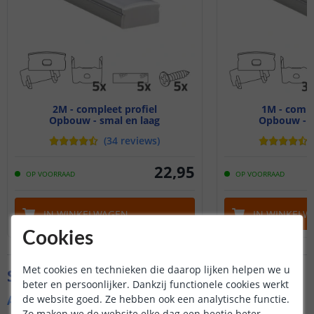
2M - compleet profiel
1M - compl
Opbouw - smal en laag
Opbouw - s
(
34
reviews
)
22
,
95
OP VOORRAAD
OP VOORRAAD
IN WINKELWAGEN
IN WINKELW
Cookies
Met cookies en technieken die daarop lijken helpen we u
Specificaties
beter en persoonlijker. Dankzij functionele cookies werkt
Algemene kenmerken
de website goed. Ze hebben ook een analytische functie.
Zo maken we de website elke dag een beetje beter.