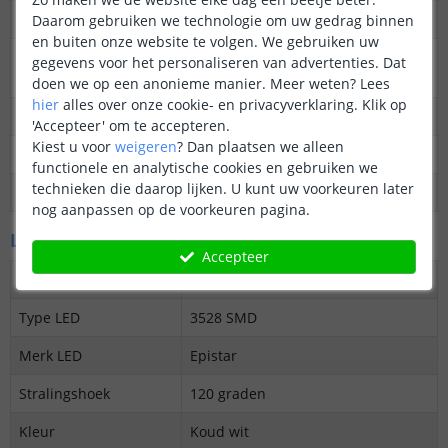
Dimbaar
Ja
Daarom gebruiken we technologie om uw gedrag binnen
en buiten onze website te volgen. We gebruiken uw
3M plakstrip over de
Ja
gegevens voor het personaliseren van advertenties. Dat
gehele lengte
doen we op een anonieme manier.
Meer weten?
Lees
hier
alles over onze cookie- en privacyverklaring. Klik op
Garantie
5 jaar
'Accepteer' om te accepteren.
Kiest u voor
weigeren
?
Dan plaatsen we alleen
Op maat te knippen
elke 10 cm
functionele en analytische cookies en gebruiken we
technieken die daarop lijken. U kunt uw voorkeuren later
Datasheet
Download
nog aanpassen op de voorkeuren pagina.
LED's en licht
Accepteer
Aantal LED's p/m
60
Type LED
3528 SMD
Merk LED
Epistar
Stralingshoek
120 graden
Kleur
Koud wit