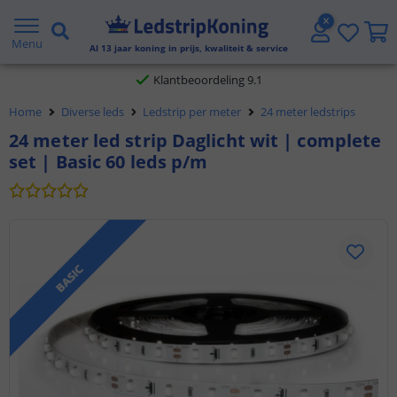
Gratis verzending vanaf € 20,- NL en BE
Menu
Al
13
jaar koning in prijs, kwaliteit & service
Klantbeoordeling 9.1
Home
Diverse leds
Ledstrip per meter
24 meter ledstrips
Voor 23:45 uur besteld,
morgen in huis
24 meter led strip Daglicht wit | complete
set | Basic 60 leds p/m
BASIC